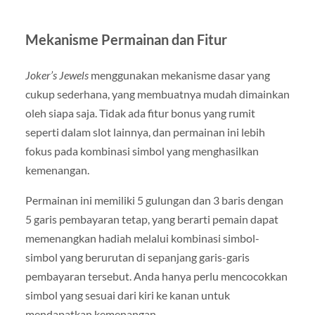
Mekanisme Permainan dan Fitur
Joker’s Jewels
menggunakan mekanisme dasar yang
cukup sederhana, yang membuatnya mudah dimainkan
oleh siapa saja. Tidak ada fitur bonus yang rumit
seperti dalam slot lainnya, dan permainan ini lebih
fokus pada kombinasi simbol yang menghasilkan
kemenangan.
Permainan ini memiliki 5 gulungan dan 3 baris dengan
5 garis pembayaran tetap, yang berarti pemain dapat
memenangkan hadiah melalui kombinasi simbol-
simbol yang berurutan di sepanjang garis-garis
pembayaran tersebut. Anda hanya perlu mencocokkan
simbol yang sesuai dari kiri ke kanan untuk
mendapatkan kemenangan.