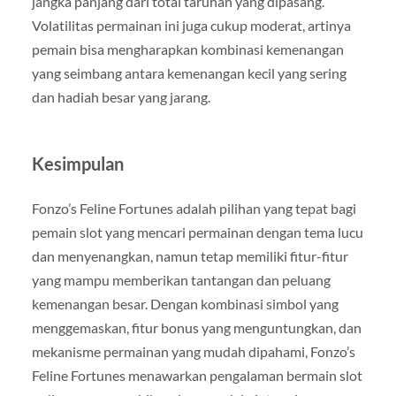
jangka panjang dari total taruhan yang dipasang.
Volatilitas permainan ini juga cukup moderat, artinya
pemain bisa mengharapkan kombinasi kemenangan
yang seimbang antara kemenangan kecil yang sering
dan hadiah besar yang jarang.
Kesimpulan
Fonzo’s Feline Fortunes adalah pilihan yang tepat bagi
pemain slot yang mencari permainan dengan tema lucu
dan menyenangkan, namun tetap memiliki fitur-fitur
yang mampu memberikan tantangan dan peluang
kemenangan besar. Dengan kombinasi simbol yang
menggemaskan, fitur bonus yang menguntungkan, dan
mekanisme permainan yang mudah dipahami, Fonzo’s
Feline Fortunes menawarkan pengalaman bermain slot