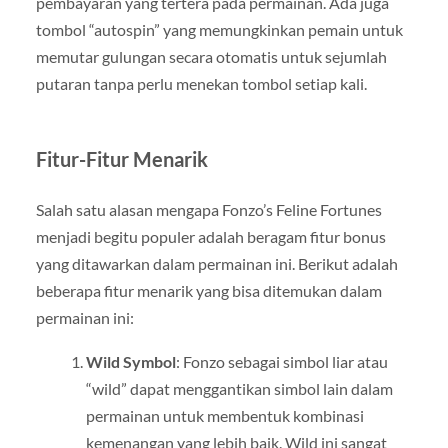
pembayaran yang tertera pada permainan. Ada juga
tombol “autospin” yang memungkinkan pemain untuk
memutar gulungan secara otomatis untuk sejumlah
putaran tanpa perlu menekan tombol setiap kali.
Fitur-Fitur Menarik
Salah satu alasan mengapa Fonzo’s Feline Fortunes
menjadi begitu populer adalah beragam fitur bonus
yang ditawarkan dalam permainan ini. Berikut adalah
beberapa fitur menarik yang bisa ditemukan dalam
permainan ini:
Wild Symbol
: Fonzo sebagai simbol liar atau
“wild” dapat menggantikan simbol lain dalam
permainan untuk membentuk kombinasi
kemenangan yang lebih baik. Wild ini sangat