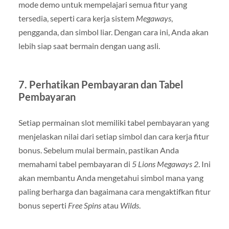
mode demo untuk mempelajari semua fitur yang
tersedia, seperti cara kerja sistem
Megaways
,
pengganda, dan simbol liar. Dengan cara ini, Anda akan
lebih siap saat bermain dengan uang asli.
7. Perhatikan Pembayaran dan Tabel
Pembayaran
Setiap permainan slot memiliki tabel pembayaran yang
menjelaskan nilai dari setiap simbol dan cara kerja fitur
bonus. Sebelum mulai bermain, pastikan Anda
memahami tabel pembayaran di
5 Lions Megaways 2
. Ini
akan membantu Anda mengetahui simbol mana yang
paling berharga dan bagaimana cara mengaktifkan fitur
bonus seperti
Free Spins
atau
Wilds
.