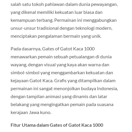
salah satu tokoh pahlawan dalam dunia pewayangan,
yang dikenal memiliki kekuatan luar biasa dan
kemampuan terbang. Permainan ini menggabungkan
unsur-unsur tradisional dengan teknologi modern,
menciptakan pengalaman bermain yang unik.
Pada dasarnya, Gates of Gatot Kaca 1000
menawarkan pemain sebuah petualangan di dunia
wayang, dengan visual yang kaya akan warna dan
simbol-simbol yang menggambarkan kekuatan dan
kejayaan Gatot Kaca. Grafis yang ditampilkan dalam
permainan ini sangat menonjolkan budaya Indonesia,
dengan tampilan animasi yang dinamis dan latar
belakang yang mengingatkan pemain pada suasana
kerajaan Jawa kuno.
Fitur Utama dalam Gates of Gatot Kaca 1000