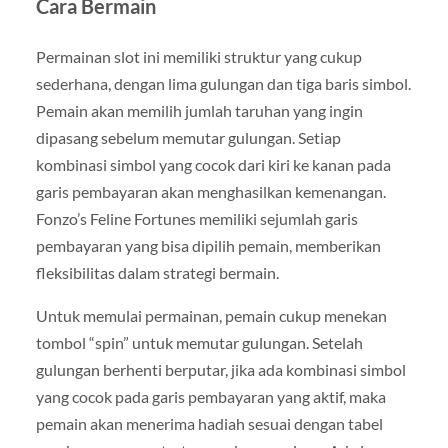
Cara Bermain
Permainan slot ini memiliki struktur yang cukup
sederhana, dengan lima gulungan dan tiga baris simbol.
Pemain akan memilih jumlah taruhan yang ingin
dipasang sebelum memutar gulungan. Setiap
kombinasi simbol yang cocok dari kiri ke kanan pada
garis pembayaran akan menghasilkan kemenangan.
Fonzo’s Feline Fortunes memiliki sejumlah garis
pembayaran yang bisa dipilih pemain, memberikan
fleksibilitas dalam strategi bermain.
Untuk memulai permainan, pemain cukup menekan
tombol “spin” untuk memutar gulungan. Setelah
gulungan berhenti berputar, jika ada kombinasi simbol
yang cocok pada garis pembayaran yang aktif, maka
pemain akan menerima hadiah sesuai dengan tabel