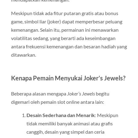
Meskipun tidak ada fitur putaran gratis atau bonus
game, simbol liar (joker) dapat memperbesar peluang
kemenangan. Selain itu, permainan ini menawarkan
volatilitas sedang, yang berarti ada keseimbangan
antara frekuensi kemenangan dan besaran hadiah yang
ditawarkan.
Kenapa Pemain Menyukai Joker’s Jewels?
Beberapa alasan mengapa
Joker’s Jewels
begitu
digemari oleh pemain slot online antara lain:
Desain Sederhana dan Menarik
: Meskipun
tidak memiliki banyak animasi atau grafis
canggih, desain yang simpel dan ceria