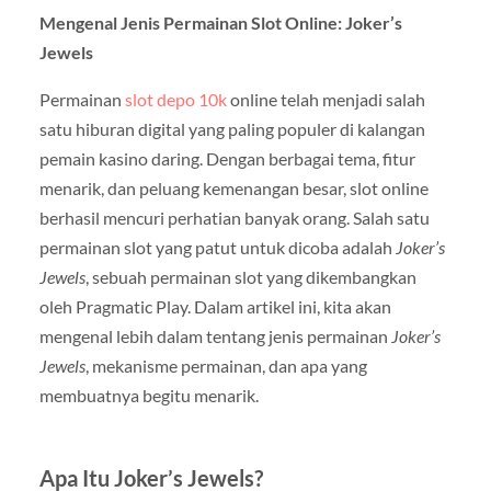
Mengenal Jenis Permainan Slot Online: Joker’s
Jewels
Permainan
slot depo 10k
online telah menjadi salah
satu hiburan digital yang paling populer di kalangan
pemain kasino daring. Dengan berbagai tema, fitur
menarik, dan peluang kemenangan besar, slot online
berhasil mencuri perhatian banyak orang. Salah satu
permainan slot yang patut untuk dicoba adalah
Joker’s
Jewels
, sebuah permainan slot yang dikembangkan
oleh Pragmatic Play. Dalam artikel ini, kita akan
mengenal lebih dalam tentang jenis permainan
Joker’s
Jewels
, mekanisme permainan, dan apa yang
membuatnya begitu menarik.
Apa Itu Joker’s Jewels?