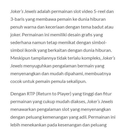
Joker’s Jewels
adalah permainan slot video 5-reel dan
3-baris yang membawa pemain ke dunia hiburan
penuh warna dan keceriaan dengan tema badut atau
joker. Permainan ini memiliki desain grafis yang
sederhana namun tetap memikat dengan simbol-
simbol ikonik yang berkaitan dengan dunia hiburan.
Meskipun tampilannya tidak terlalu kompleks,
Joker’s
Jewels
menyuguhkan pengalaman bermain yang
menyenangkan dan mudah dipahami, membuatnya
cocok untuk pemain pemula sekalipun.
Dengan RTP (Return to Player) yang tinggi dan fitur
permainan yang cukup mudah diakses,
Joker’s Jewels
menawarkan pengalaman slot yang menyenangkan
dengan peluang kemenangan yang adil. Permainan ini
lebih menekankan pada kesenangan dan peluang