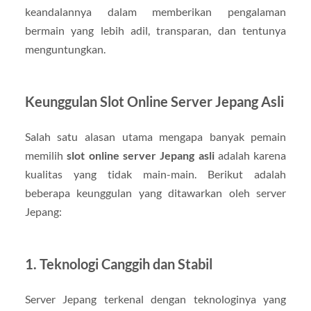
keandalannya dalam memberikan pengalaman
bermain yang lebih adil, transparan, dan tentunya
menguntungkan.
Keunggulan Slot Online Server Jepang Asli
Salah satu alasan utama mengapa banyak pemain
memilih
slot online server Jepang asli
adalah karena
kualitas yang tidak main-main. Berikut adalah
beberapa keunggulan yang ditawarkan oleh server
Jepang:
1. Teknologi Canggih dan Stabil
Server Jepang terkenal dengan teknologinya yang