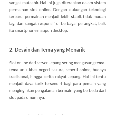
sangat mutakhir. Hal ini juga diterapkan dalam sistem
permainan slot online. Dengan dukungan teknologi
terbaru, permainan menjadi lebih stabil, tidak mudah
lag, dan sangat responsif di berbagai perangkat, baik
itu smartphone maupun desktop.
2. Desain dan Tema yang Menarik
Slot online dari server Jepang sering mengusung tema-
tema unik khas negeri sakura, seperti anime, budaya
tradisional, hingga cerita rakyat Jepang. Hal ini tentu
menjadi daya tarik tersendiri bagi para pemain yang
menginginkan pengalaman bermain yang berbeda dari
slot pada umumnya.