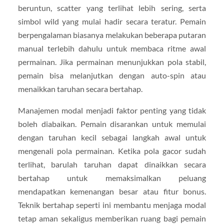
beruntun, scatter yang terlihat lebih sering, serta
simbol wild yang mulai hadir secara teratur. Pemain
berpengalaman biasanya melakukan beberapa putaran
manual terlebih dahulu untuk membaca ritme awal
permainan. Jika permainan menunjukkan pola stabil,
pemain bisa melanjutkan dengan auto-spin atau
menaikkan taruhan secara bertahap.
Manajemen modal menjadi faktor penting yang tidak
boleh diabaikan. Pemain disarankan untuk memulai
dengan taruhan kecil sebagai langkah awal untuk
mengenali pola permainan. Ketika pola gacor sudah
terlihat, barulah taruhan dapat dinaikkan secara
bertahap untuk memaksimalkan peluang
mendapatkan kemenangan besar atau fitur bonus.
Teknik bertahap seperti ini membantu menjaga modal
tetap aman sekaligus memberikan ruang bagi pemain