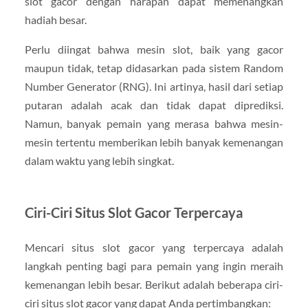
slot gacor dengan harapan dapat memenangkan
hadiah besar.
Perlu diingat bahwa mesin slot, baik yang gacor
maupun tidak, tetap didasarkan pada sistem Random
Number Generator (RNG). Ini artinya, hasil dari setiap
putaran adalah acak dan tidak dapat diprediksi.
Namun, banyak pemain yang merasa bahwa mesin-
mesin tertentu memberikan lebih banyak kemenangan
dalam waktu yang lebih singkat.
Ciri-Ciri Situs Slot Gacor Terpercaya
Mencari situs slot gacor yang terpercaya adalah
langkah penting bagi para pemain yang ingin meraih
kemenangan lebih besar. Berikut adalah beberapa ciri-
ciri situs slot gacor yang dapat Anda pertimbangkan: