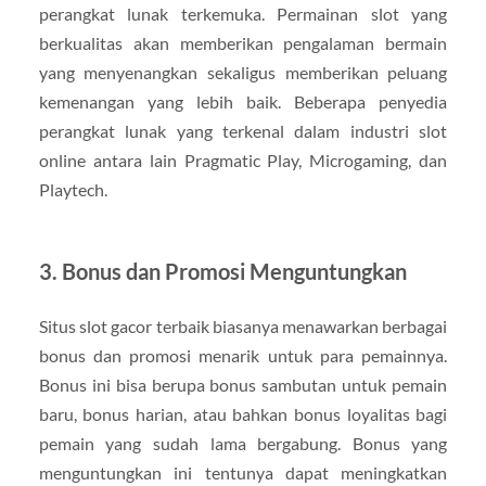
perangkat lunak terkemuka. Permainan slot yang
berkualitas akan memberikan pengalaman bermain
yang menyenangkan sekaligus memberikan peluang
kemenangan yang lebih baik. Beberapa penyedia
perangkat lunak yang terkenal dalam industri slot
online antara lain Pragmatic Play, Microgaming, dan
Playtech.
3. Bonus dan Promosi Menguntungkan
Situs slot gacor terbaik biasanya menawarkan berbagai
bonus dan promosi menarik untuk para pemainnya.
Bonus ini bisa berupa bonus sambutan untuk pemain
baru, bonus harian, atau bahkan bonus loyalitas bagi
pemain yang sudah lama bergabung. Bonus yang
menguntungkan ini tentunya dapat meningkatkan