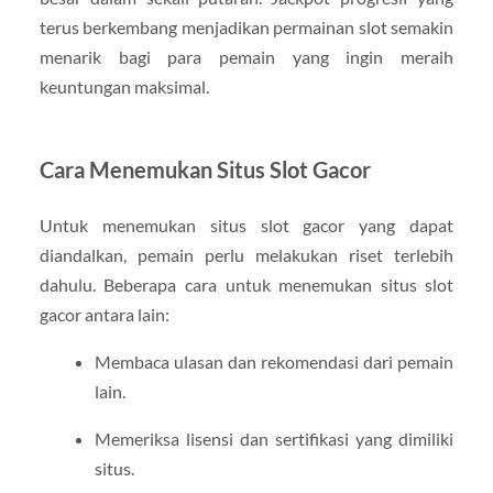
terus berkembang menjadikan permainan slot semakin
menarik bagi para pemain yang ingin meraih
keuntungan maksimal.
Cara Menemukan Situs Slot Gacor
Untuk menemukan situs slot gacor yang dapat
diandalkan, pemain perlu melakukan riset terlebih
dahulu. Beberapa cara untuk menemukan situs slot
gacor antara lain:
Membaca ulasan dan rekomendasi dari pemain
lain.
Memeriksa lisensi dan sertifikasi yang dimiliki
situs.