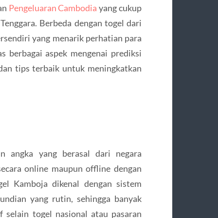
nan
Pengeluaran Cambodia
yang cukup
a Tenggara. Berbeda dengan togel dari
tersendiri yang menarik perhatian para
as berbagai aspek mengenai prediksi
an tips terbaik untuk meningkatkan
n angka yang berasal dari negara
ecara online maupun offline dengan
ogel Kamboja dikenal dengan sistem
undian yang rutin, sehingga banyak
 selain togel nasional atau pasaran