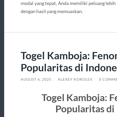
modal yang tepat, Anda memiliki peluang lebih
dengan hasil yang memuaskan.
Togel Kamboja: Fen
Popularitas di Indone
AUGUST 6, 2025
/
ALEXEY KOROLEV
/
0 COMM
Togel Kamboja: 
Popularitas di