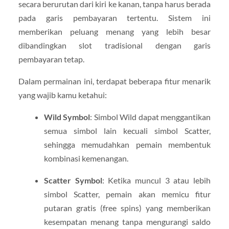
secara berurutan dari kiri ke kanan, tanpa harus berada
pada garis pembayaran tertentu. Sistem ini
memberikan peluang menang yang lebih besar
dibandingkan slot tradisional dengan garis
pembayaran tetap.
Dalam permainan ini, terdapat beberapa fitur menarik
yang wajib kamu ketahui:
Wild Symbol
: Simbol Wild dapat menggantikan
semua simbol lain kecuali simbol Scatter,
sehingga memudahkan pemain membentuk
kombinasi kemenangan.
Scatter Symbol
: Ketika muncul 3 atau lebih
simbol Scatter, pemain akan memicu fitur
putaran gratis (free spins) yang memberikan
kesempatan menang tanpa mengurangi saldo