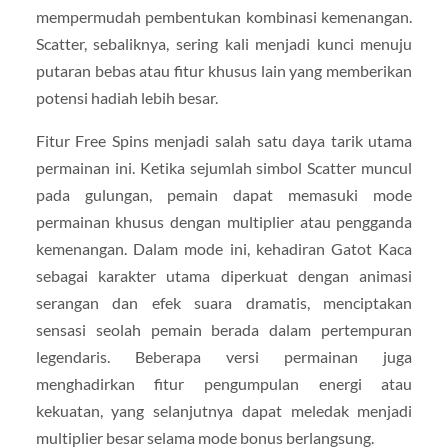
mempermudah pembentukan kombinasi kemenangan.
Scatter, sebaliknya, sering kali menjadi kunci menuju
putaran bebas atau fitur khusus lain yang memberikan
potensi hadiah lebih besar.
Fitur Free Spins menjadi salah satu daya tarik utama
permainan ini. Ketika sejumlah simbol Scatter muncul
pada gulungan, pemain dapat memasuki mode
permainan khusus dengan multiplier atau pengganda
kemenangan. Dalam mode ini, kehadiran Gatot Kaca
sebagai karakter utama diperkuat dengan animasi
serangan dan efek suara dramatis, menciptakan
sensasi seolah pemain berada dalam pertempuran
legendaris. Beberapa versi permainan juga
menghadirkan fitur pengumpulan energi atau
kekuatan, yang selanjutnya dapat meledak menjadi
multiplier besar selama mode bonus berlangsung.