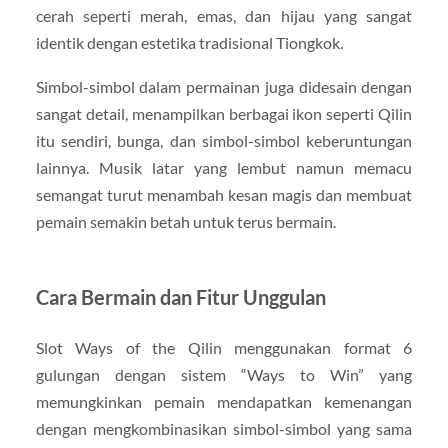
cerah seperti merah, emas, dan hijau yang sangat
identik dengan estetika tradisional Tiongkok.
Simbol-simbol dalam permainan juga didesain dengan
sangat detail, menampilkan berbagai ikon seperti Qilin
itu sendiri, bunga, dan simbol-simbol keberuntungan
lainnya. Musik latar yang lembut namun memacu
semangat turut menambah kesan magis dan membuat
pemain semakin betah untuk terus bermain.
Cara Bermain dan Fitur Unggulan
Slot Ways of the Qilin menggunakan format 6
gulungan dengan sistem “Ways to Win” yang
memungkinkan pemain mendapatkan kemenangan
dengan mengkombinasikan simbol-simbol yang sama