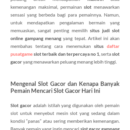
kemenangan maksimal, permainan
slot
menawarkan
sensasi yang berbeda bagi para pemainnya. Namun,
untuk mendapatkan pengalaman bermain yang
memuaskan, sangat penting memilih
situs judi slot
online gampang menang
yang tepat. Artikel ini akan
membahas tentang cara menemukan
situs
daftar
pusatgame
slot terbaik dan terpercaya no 1
, serta
slot
gacor
yang menawarkan peluang menang lebih tinggi.
Mengenal Slot Gacor dan Kenapa Banyak
Pemain Mencari Slot Gacor Hari Ini
Slot gacor
adalah istilah yang digunakan oleh pemain
slot untuk menyebut mesin slot yang sedang dalam
kondisi “panas” atau sering memberikan kemenangan.
Banyak pemain yang ingin mencari
slot gacor gampang