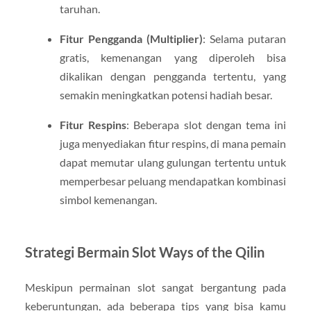
taruhan.
Fitur Pengganda (Multiplier)
: Selama putaran
gratis, kemenangan yang diperoleh bisa
dikalikan dengan pengganda tertentu, yang
semakin meningkatkan potensi hadiah besar.
Fitur Respins
: Beberapa slot dengan tema ini
juga menyediakan fitur respins, di mana pemain
dapat memutar ulang gulungan tertentu untuk
memperbesar peluang mendapatkan kombinasi
simbol kemenangan.
Strategi Bermain Slot Ways of the Qilin
Meskipun permainan slot sangat bergantung pada
keberuntungan, ada beberapa tips yang bisa kamu