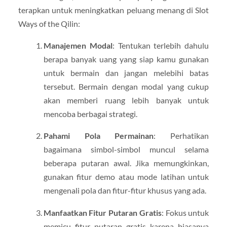
terapkan untuk meningkatkan peluang menang di Slot
Ways of the Qilin:
Manajemen Modal
: Tentukan terlebih dahulu
berapa banyak uang yang siap kamu gunakan
untuk bermain dan jangan melebihi batas
tersebut. Bermain dengan modal yang cukup
akan memberi ruang lebih banyak untuk
mencoba berbagai strategi.
Pahami Pola Permainan
: Perhatikan
bagaimana simbol-simbol muncul selama
beberapa putaran awal. Jika memungkinkan,
gunakan fitur demo atau mode latihan untuk
mengenali pola dan fitur-fitur khusus yang ada.
Manfaatkan Fitur Putaran Gratis
: Fokus untuk
memicu fitur putaran gratis karena biasanya