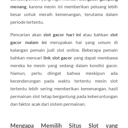
menang
, karena mesin ini memberikan peluang lebih
besar untuk meraih kemenangan, terutama dalam
periode tertentu.
Pencarian akan
slot gacor hari ini
atau bahkan
slot
gacor malam ini
merupakan hal yang umum di
kalangan pemain judi slot online. Beberapa pemain
bahkan mencari
link slot gacor
yang dapat membawa
mereka ke mesin yang sedang dalam kondisi gacor.
Namun, perlu diingat bahwa meskipun ada
kecenderungan pada waktu tertentu mesin slot
tertentu lebih sering memberikan kemenangan, hasil
permainan slot tetap bergantung pada keberuntungan
dan faktor acak dari sistem permainan.
Mengapa Memilih
Situs Slot
yang