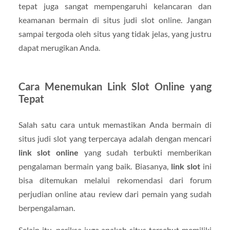
tepat juga sangat mempengaruhi kelancaran dan
keamanan bermain di situs judi slot online. Jangan
sampai tergoda oleh situs yang tidak jelas, yang justru
dapat merugikan Anda.
Cara Menemukan
Link Slot Online
yang
Tepat
Salah satu cara untuk memastikan Anda bermain di
situs judi slot yang terpercaya adalah dengan mencari
link slot online
yang sudah terbukti memberikan
pengalaman bermain yang baik. Biasanya,
link slot
ini
bisa ditemukan melalui rekomendasi dari forum
perjudian online atau review dari pemain yang sudah
berpengalaman.
Selain itu, periksa juga apakah situs tersebut memiliki