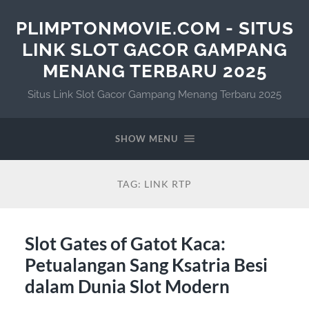
PLIMPTONMOVIE.COM - SITUS
LINK SLOT GACOR GAMPANG
MENANG TERBARU 2025
Situs Link Slot Gacor Gampang Menang Terbaru 2025
SHOW MENU
TAG:
LINK RTP
Slot Gates of Gatot Kaca:
Petualangan Sang Ksatria Besi
dalam Dunia Slot Modern