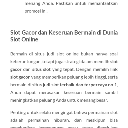
menang Anda. Pastikan untuk memanfaatkan
promosi ini.
Slot Gacor dan Keseruan Bermain di Dunia
Slot Online
Bermain di situs judi slot online bukan hanya soal
keberuntungan, tetapi juga strategi dalam memilih
slot
gacor
dan
situs slot
yang tepat. Dengan memilih
link
slot gacor
yang memberikan peluang lebih tinggi, serta
bermain di
situs judi slot terbaik dan terpercaya no 1
,
Anda dapat merasakan keseruan bermain sambil
meningkatkan peluang Anda untuk menang besar.
Penting untuk selalu mengingat bahwa permainan slot
adalah permainan hiburan, dan meskipun bisa
memberikan kemenangan besar, tetap diperlukan