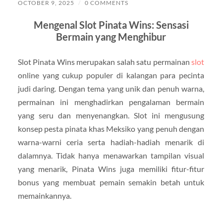
OCTOBER 9, 2025
/
0 COMMENTS
Mengenal Slot Pinata Wins: Sensasi
Bermain yang Menghibur
Slot Pinata Wins merupakan salah satu permainan
slot
online yang cukup populer di kalangan para pecinta
judi daring. Dengan tema yang unik dan penuh warna,
permainan ini menghadirkan pengalaman bermain
yang seru dan menyenangkan. Slot ini mengusung
konsep pesta pinata khas Meksiko yang penuh dengan
warna-warni ceria serta hadiah-hadiah menarik di
dalamnya. Tidak hanya menawarkan tampilan visual
yang menarik, Pinata Wins juga memiliki fitur-fitur
bonus yang membuat pemain semakin betah untuk
memainkannya.