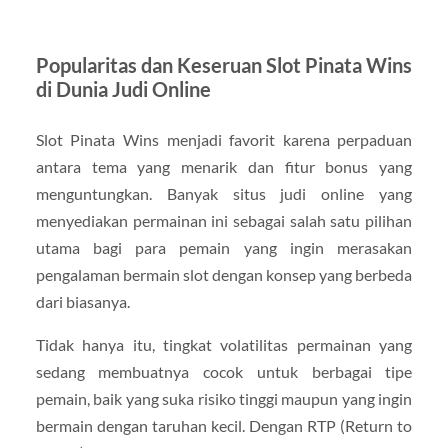
Popularitas dan Keseruan Slot Pinata Wins
di Dunia Judi Online
Slot Pinata Wins menjadi favorit karena perpaduan
antara tema yang menarik dan fitur bonus yang
menguntungkan. Banyak situs judi online yang
menyediakan permainan ini sebagai salah satu pilihan
utama bagi para pemain yang ingin merasakan
pengalaman bermain slot dengan konsep yang berbeda
dari biasanya.
Tidak hanya itu, tingkat volatilitas permainan yang
sedang membuatnya cocok untuk berbagai tipe
pemain, baik yang suka risiko tinggi maupun yang ingin
bermain dengan taruhan kecil. Dengan RTP (Return to