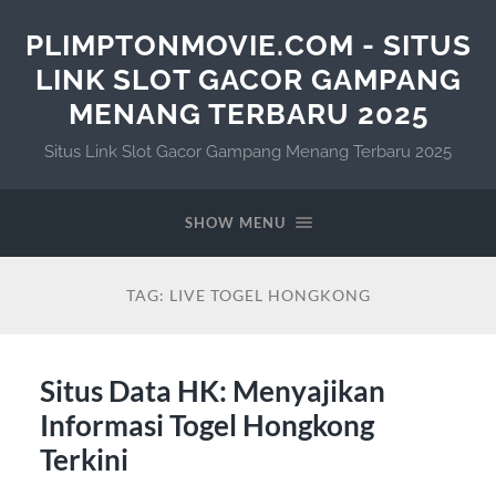
PLIMPTONMOVIE.COM - SITUS
LINK SLOT GACOR GAMPANG
MENANG TERBARU 2025
Situs Link Slot Gacor Gampang Menang Terbaru 2025
SHOW MENU
TAG:
LIVE TOGEL HONGKONG
Situs Data HK: Menyajikan
Informasi Togel Hongkong
Terkini