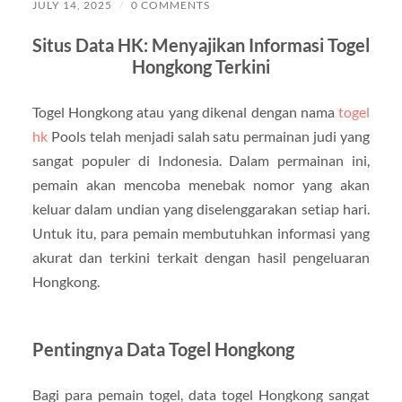
JULY 14, 2025
/
0 COMMENTS
Situs Data HK: Menyajikan Informasi Togel
Hongkong Terkini
Togel Hongkong atau yang dikenal dengan nama
togel
hk
Pools telah menjadi salah satu permainan judi yang
sangat populer di Indonesia. Dalam permainan ini,
pemain akan mencoba menebak nomor yang akan
keluar dalam undian yang diselenggarakan setiap hari.
Untuk itu, para pemain membutuhkan informasi yang
akurat dan terkini terkait dengan hasil pengeluaran
Hongkong.
Pentingnya Data Togel Hongkong
Bagi para pemain togel, data togel Hongkong sangat