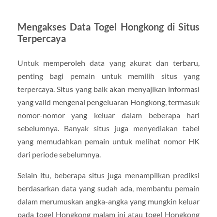
Mengakses Data Togel Hongkong di Situs
Terpercaya
Untuk memperoleh data yang akurat dan terbaru,
penting bagi pemain untuk memilih situs yang
terpercaya. Situs yang baik akan menyajikan informasi
yang valid mengenai pengeluaran Hongkong, termasuk
nomor-nomor yang keluar dalam beberapa hari
sebelumnya. Banyak situs juga menyediakan tabel
yang memudahkan pemain untuk melihat nomor HK
dari periode sebelumnya.
Selain itu, beberapa situs juga menampilkan prediksi
berdasarkan data yang sudah ada, membantu pemain
dalam merumuskan angka-angka yang mungkin keluar
pada togel Hongkong malam ini atau togel Hongkong