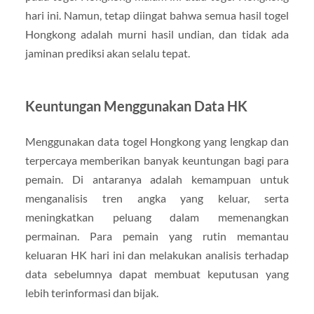
hari ini. Namun, tetap diingat bahwa semua hasil togel
Hongkong adalah murni hasil undian, dan tidak ada
jaminan prediksi akan selalu tepat.
Keuntungan Menggunakan Data HK
Menggunakan data togel Hongkong yang lengkap dan
terpercaya memberikan banyak keuntungan bagi para
pemain. Di antaranya adalah kemampuan untuk
menganalisis tren angka yang keluar, serta
meningkatkan peluang dalam memenangkan
permainan. Para pemain yang rutin memantau
keluaran HK hari ini dan melakukan analisis terhadap
data sebelumnya dapat membuat keputusan yang
lebih terinformasi dan bijak.