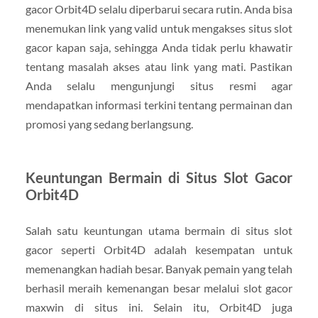
gacor Orbit4D selalu diperbarui secara rutin. Anda bisa
menemukan link yang valid untuk mengakses situs slot
gacor kapan saja, sehingga Anda tidak perlu khawatir
tentang masalah akses atau link yang mati. Pastikan
Anda selalu mengunjungi situs resmi agar
mendapatkan informasi terkini tentang permainan dan
promosi yang sedang berlangsung.
Keuntungan Bermain di Situs Slot Gacor
Orbit4D
Salah satu keuntungan utama bermain di situs slot
gacor seperti Orbit4D adalah kesempatan untuk
memenangkan hadiah besar. Banyak pemain yang telah
berhasil meraih kemenangan besar melalui slot gacor
maxwin di situs ini. Selain itu, Orbit4D juga