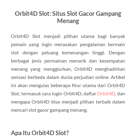
Orbit4D Slot: Situs Slot Gacor Gampang
Menang
Orbit4D Slot menjadi pilihan utama bagi banyak
pemain yang ingin merasakan pengalaman bermain
slot dengan peluang kemenangan tinggi. Dengan
berbagai jenis permainan menarik dan kesempatan
menang yang menggiurkan, Orbit4D menghadirkan
sensasi berbeda dalam dunia perjudian online. Artikel
ini akan mengulas beberapa fitur utama dari Orbit4D
Slot, termasuk cara login Orbit4D, daftar
Orbit4D
, dan
mengapa Orbit4D bisa menjadi pilihan terbaik dalam
mencari slot gacor gampang menang.
Apa Itu Orbit4D Slot?