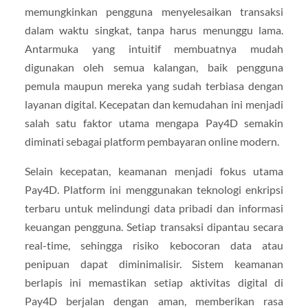
memungkinkan pengguna menyelesaikan transaksi
dalam waktu singkat, tanpa harus menunggu lama.
Antarmuka yang intuitif membuatnya mudah
digunakan oleh semua kalangan, baik pengguna
pemula maupun mereka yang sudah terbiasa dengan
layanan digital. Kecepatan dan kemudahan ini menjadi
salah satu faktor utama mengapa Pay4D semakin
diminati sebagai platform pembayaran online modern.
Selain kecepatan, keamanan menjadi fokus utama
Pay4D. Platform ini menggunakan teknologi enkripsi
terbaru untuk melindungi data pribadi dan informasi
keuangan pengguna. Setiap transaksi dipantau secara
real-time, sehingga risiko kebocoran data atau
penipuan dapat diminimalisir. Sistem keamanan
berlapis ini memastikan setiap aktivitas digital di
Pay4D berjalan dengan aman, memberikan rasa