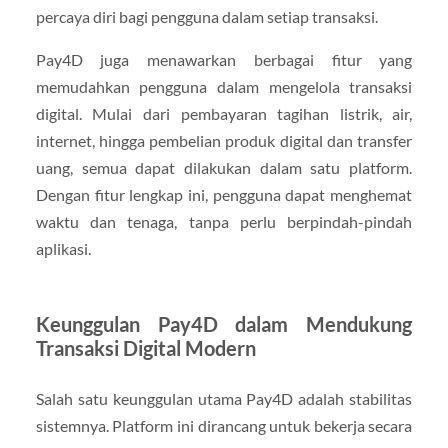
percaya diri bagi pengguna dalam setiap transaksi.
Pay4D juga menawarkan berbagai fitur yang
memudahkan pengguna dalam mengelola transaksi
digital. Mulai dari pembayaran tagihan listrik, air,
internet, hingga pembelian produk digital dan transfer
uang, semua dapat dilakukan dalam satu platform.
Dengan fitur lengkap ini, pengguna dapat menghemat
waktu dan tenaga, tanpa perlu berpindah-pindah
aplikasi.
Keunggulan Pay4D dalam Mendukung
Transaksi Digital Modern
Salah satu keunggulan utama Pay4D adalah stabilitas
sistemnya. Platform ini dirancang untuk bekerja secara