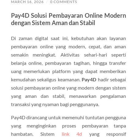
MARCH 16, 2026
/
0 COMMENTS
Pay4D Solusi Pembayaran Online Modern
dengan Sistem Aman dan Stabil
Di zaman digital saat ini, kebutuhan akan layanan
pembayaran online yang modern, cepat, dan aman
semakin meningkat. Aktivitas sehari-hari seperti
belanja online, pembayaran tagihan, hingga transfer
uang memerlukan platform yang dapat memberikan
kemudahan sekaligus keamanan.
Pay4D
hadir sebagai
solusi pembayaran online yang modern dengan sistem
yang aman dan stabil, menawarkan pengalaman
transaksi yang nyaman bagi penggunanya.
Pay4D dirancang untuk memenuhi tuntutan pengguna
yang menginginkan proses pembayaran tanpa
hambatan. Sistem
link 4d
yang responsif