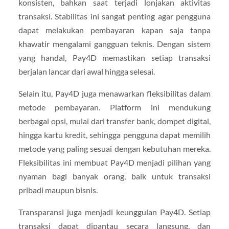
konsisten, bahkan saat terjadi lonjakan aktivitas
transaksi. Stabilitas ini sangat penting agar pengguna
dapat melakukan pembayaran kapan saja tanpa
khawatir mengalami gangguan teknis. Dengan sistem
yang handal, Pay4D memastikan setiap transaksi
berjalan lancar dari awal hingga selesai.
Selain itu, Pay4D juga menawarkan fleksibilitas dalam
metode pembayaran. Platform ini mendukung
berbagai opsi, mulai dari transfer bank, dompet digital,
hingga kartu kredit, sehingga pengguna dapat memilih
metode yang paling sesuai dengan kebutuhan mereka.
Fleksibilitas ini membuat Pay4D menjadi pilihan yang
nyaman bagi banyak orang, baik untuk transaksi
pribadi maupun bisnis.
Transparansi juga menjadi keunggulan Pay4D. Setiap
transaksi dapat dipantau secara langsung, dan