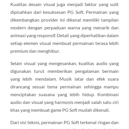
Kualitas desain visual juga menjadi faktor yang sulit
dipisahkan dari kesuksesan PG Soft. Permainan yang
dikembangkan provider ini dikenal memiliki tampilan
modern dengan perpaduan warna yang menarik dan
animasi yang responsif. Detail yang diperhatikan dalam
setiap elemen visual membuat permainan terasa lebih
premium dan menghibur.
Selain visual yang mengesankan, kualitas audio yang
digunakan turut memberikan pengalaman bermain
yang lebih mendalam. Musik latar dan efek suara
dirancang sesuai tema permainan sehingga mampu
menciptakan suasana yang lebih hidup. Kombinasi
audio dan visual yang harmonis menjadi salah satu ciri
khas yang membuat game PG Soft mudah dikenali.
Dari sisi teknis, permainan PG Soft terkenal ringan dan