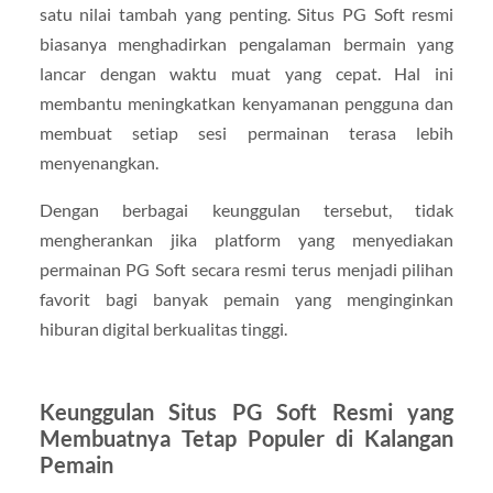
satu nilai tambah yang penting. Situs PG Soft resmi
biasanya menghadirkan pengalaman bermain yang
lancar dengan waktu muat yang cepat. Hal ini
membantu meningkatkan kenyamanan pengguna dan
membuat setiap sesi permainan terasa lebih
menyenangkan.
Dengan berbagai keunggulan tersebut, tidak
mengherankan jika platform yang menyediakan
permainan PG Soft secara resmi terus menjadi pilihan
favorit bagi banyak pemain yang menginginkan
hiburan digital berkualitas tinggi.
Keunggulan Situs PG Soft Resmi yang
Membuatnya Tetap Populer di Kalangan
Pemain