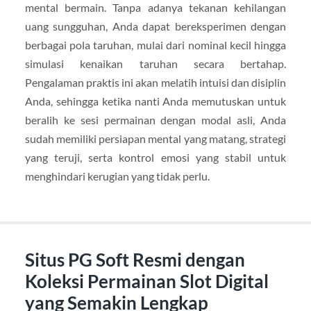
mental bermain. Tanpa adanya tekanan kehilangan
uang sungguhan, Anda dapat bereksperimen dengan
berbagai pola taruhan, mulai dari nominal kecil hingga
simulasi kenaikan taruhan secara bertahap.
Pengalaman praktis ini akan melatih intuisi dan disiplin
Anda, sehingga ketika nanti Anda memutuskan untuk
beralih ke sesi permainan dengan modal asli, Anda
sudah memiliki persiapan mental yang matang, strategi
yang teruji, serta kontrol emosi yang stabil untuk
menghindari kerugian yang tidak perlu.
Situs PG Soft Resmi dengan
Koleksi Permainan Slot Digital
yang Semakin Lengkap