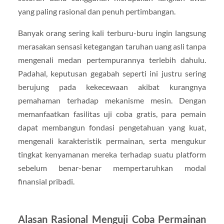
yang paling rasional dan penuh pertimbangan.
Banyak orang sering kali terburu-buru ingin langsung
merasakan sensasi ketegangan taruhan uang asli tanpa
mengenali medan pertempurannya terlebih dahulu.
Padahal, keputusan gegabah seperti ini justru sering
berujung pada kekecewaan akibat kurangnya
pemahaman terhadap mekanisme mesin. Dengan
memanfaatkan fasilitas uji coba gratis, para pemain
dapat membangun fondasi pengetahuan yang kuat,
mengenali karakteristik permainan, serta mengukur
tingkat kenyamanan mereka terhadap suatu platform
sebelum benar-benar mempertaruhkan modal
finansial pribadi.
Alasan Rasional Menguji Coba Permainan