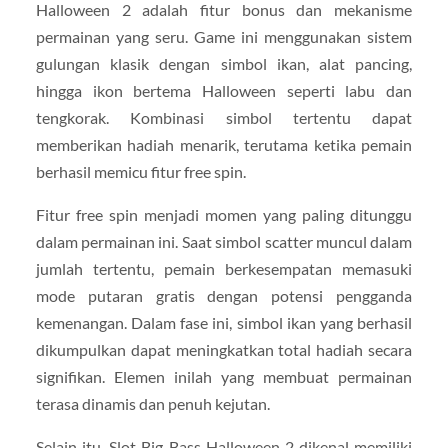
Halloween 2 adalah fitur bonus dan mekanisme
permainan yang seru. Game ini menggunakan sistem
gulungan klasik dengan simbol ikan, alat pancing,
hingga ikon bertema Halloween seperti labu dan
tengkorak. Kombinasi simbol tertentu dapat
memberikan hadiah menarik, terutama ketika pemain
berhasil memicu fitur free spin.
Fitur free spin menjadi momen yang paling ditunggu
dalam permainan ini. Saat simbol scatter muncul dalam
jumlah tertentu, pemain berkesempatan memasuki
mode putaran gratis dengan potensi pengganda
kemenangan. Dalam fase ini, simbol ikan yang berhasil
dikumpulkan dapat meningkatkan total hadiah secara
signifikan. Elemen inilah yang membuat permainan
terasa dinamis dan penuh kejutan.
Selain itu, Slot Big Bass Halloween 2 dikenal memiliki