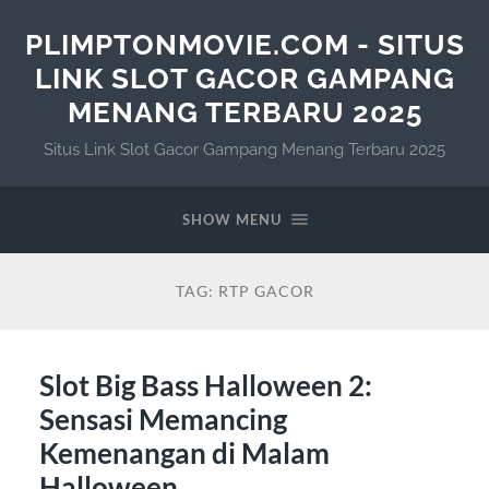
PLIMPTONMOVIE.COM - SITUS
LINK SLOT GACOR GAMPANG
MENANG TERBARU 2025
Situs Link Slot Gacor Gampang Menang Terbaru 2025
SHOW MENU
TAG:
RTP GACOR
Slot Big Bass Halloween 2:
Sensasi Memancing
Kemenangan di Malam
Halloween