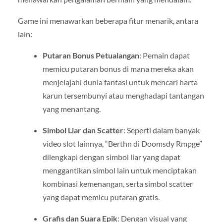
Game ini menawarkan beberapa fitur menarik, antara
lain:
Putaran Bonus Petualangan
: Pemain dapat
memicu putaran bonus di mana mereka akan
menjelajahi dunia fantasi untuk mencari harta
karun tersembunyi atau menghadapi tantangan
yang menantang.
Simbol Liar dan Scatter
: Seperti dalam banyak
video slot lainnya, “Berthn di Doomsdy Rmpge”
dilengkapi dengan simbol liar yang dapat
menggantikan simbol lain untuk menciptakan
kombinasi kemenangan, serta simbol scatter
yang dapat memicu putaran gratis.
Grafis dan Suara Epik
: Dengan visual yang