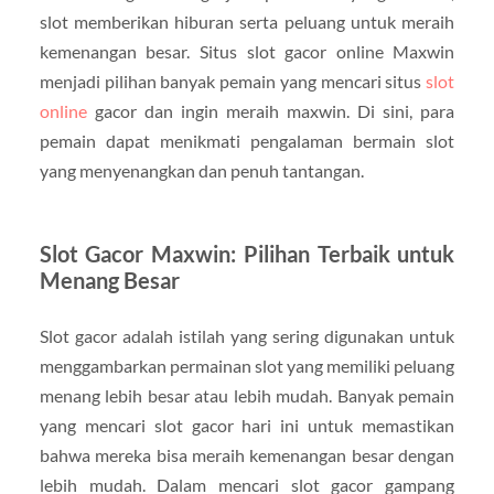
slot memberikan hiburan serta peluang untuk meraih
kemenangan besar. Situs slot gacor online Maxwin
menjadi pilihan banyak pemain yang mencari situs
slot
online
gacor dan ingin meraih maxwin. Di sini, para
pemain dapat menikmati pengalaman bermain slot
yang menyenangkan dan penuh tantangan.
Slot Gacor Maxwin: Pilihan Terbaik untuk
Menang Besar
Slot gacor adalah istilah yang sering digunakan untuk
menggambarkan permainan slot yang memiliki peluang
menang lebih besar atau lebih mudah. Banyak pemain
yang mencari slot gacor hari ini untuk memastikan
bahwa mereka bisa meraih kemenangan besar dengan
lebih mudah. Dalam mencari slot gacor gampang