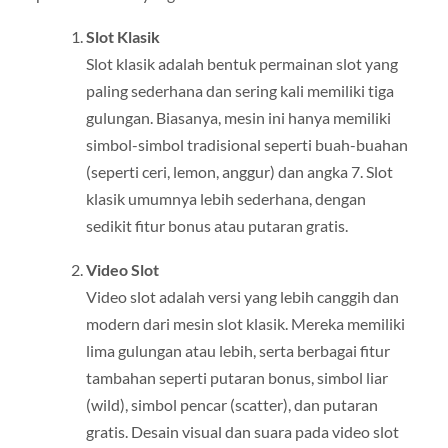
Slot Klasik
Slot klasik adalah bentuk permainan slot yang
paling sederhana dan sering kali memiliki tiga
gulungan. Biasanya, mesin ini hanya memiliki
simbol-simbol tradisional seperti buah-buahan
(seperti ceri, lemon, anggur) dan angka 7. Slot
klasik umumnya lebih sederhana, dengan
sedikit fitur bonus atau putaran gratis.
Video Slot
Video slot adalah versi yang lebih canggih dan
modern dari mesin slot klasik. Mereka memiliki
lima gulungan atau lebih, serta berbagai fitur
tambahan seperti putaran bonus, simbol liar
(wild), simbol pencar (scatter), dan putaran
gratis. Desain visual dan suara pada video slot