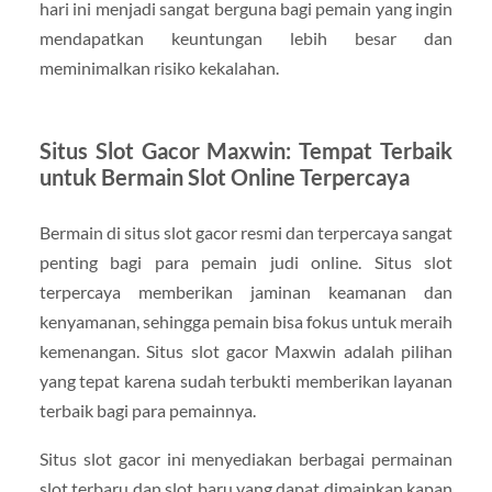
hari ini menjadi sangat berguna bagi pemain yang ingin
mendapatkan keuntungan lebih besar dan
meminimalkan risiko kekalahan.
Situs Slot Gacor Maxwin: Tempat Terbaik
untuk Bermain Slot Online Terpercaya
Bermain di situs slot gacor resmi dan terpercaya sangat
penting bagi para pemain judi online. Situs slot
terpercaya memberikan jaminan keamanan dan
kenyamanan, sehingga pemain bisa fokus untuk meraih
kemenangan. Situs slot gacor Maxwin adalah pilihan
yang tepat karena sudah terbukti memberikan layanan
terbaik bagi para pemainnya.
Situs slot gacor ini menyediakan berbagai permainan
slot terbaru dan slot baru yang dapat dimainkan kapan