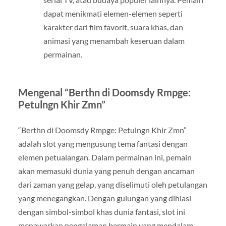
dapat menikmati elemen-elemen seperti
karakter dari film favorit, suara khas, dan
animasi yang menambah keseruan dalam
permainan.
Mengenal “Berthn di Doomsdy Rmpge:
Petulngn Khir Zmn”
“Berthn di Doomsdy Rmpge: Petulngn Khir Zmn”
adalah slot yang mengusung tema fantasi dengan
elemen petualangan. Dalam permainan ini, pemain
akan memasuki dunia yang penuh dengan ancaman
dari zaman yang gelap, yang diselimuti oleh petulangan
yang menegangkan. Dengan gulungan yang dihiasi
dengan simbol-simbol khas dunia fantasi, slot ini
menawarkan pengalaman bermain yang mendalam.