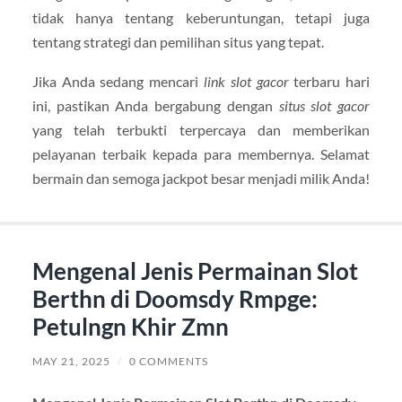
tidak hanya tentang keberuntungan, tetapi juga
tentang strategi dan pemilihan situs yang tepat.
Jika Anda sedang mencari
link slot gacor
terbaru hari
ini, pastikan Anda bergabung dengan
situs slot gacor
yang telah terbukti terpercaya dan memberikan
pelayanan terbaik kepada para membernya. Selamat
bermain dan semoga jackpot besar menjadi milik Anda!
Mengenal Jenis Permainan Slot
Berthn di Doomsdy Rmpge:
Petulngn Khir Zmn
MAY 21, 2025
/
0 COMMENTS