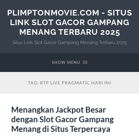
PLIMPTONMOVIE.COM - SITUS
LINK SLOT GACOR GAMPANG
MENANG TERBARU 2025
Situs Link Slot Gacor Gampang Menang Terbaru 2025
SHOW MENU
TAG:
RTP LIVE PRAGMATIC HARI INI
Menangkan Jackpot Besar
dengan Slot Gacor Gampang
Menang di Situs Terpercaya