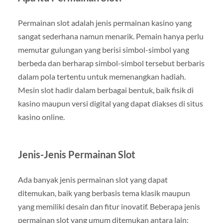
Permainan slot adalah jenis permainan kasino yang
sangat sederhana namun menarik. Pemain hanya perlu
memutar gulungan yang berisi simbol-simbol yang
berbeda dan berharap simbol-simbol tersebut berbaris
dalam pola tertentu untuk memenangkan hadiah.
Mesin slot hadir dalam berbagai bentuk, baik fisik di
kasino maupun versi digital yang dapat diakses di situs
kasino online.
Jenis-Jenis Permainan Slot
Ada banyak jenis permainan slot yang dapat
ditemukan, baik yang berbasis tema klasik maupun
yang memiliki desain dan fitur inovatif. Beberapa jenis
permainan slot yang umum ditemukan antara lain: