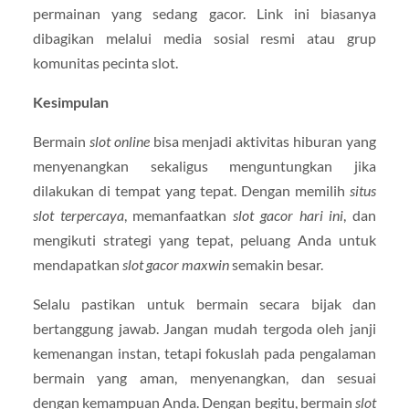
permainan yang sedang gacor. Link ini biasanya
dibagikan melalui media sosial resmi atau grup
komunitas pecinta slot.
Kesimpulan
Bermain
slot online
bisa menjadi aktivitas hiburan yang
menyenangkan sekaligus menguntungkan jika
dilakukan di tempat yang tepat. Dengan memilih
situs
slot terpercaya
, memanfaatkan
slot gacor hari ini
, dan
mengikuti strategi yang tepat, peluang Anda untuk
mendapatkan
slot gacor maxwin
semakin besar.
Selalu pastikan untuk bermain secara bijak dan
bertanggung jawab. Jangan mudah tergoda oleh janji
kemenangan instan, tetapi fokuslah pada pengalaman
bermain yang aman, menyenangkan, dan sesuai
dengan kemampuan Anda. Dengan begitu, bermain
slot