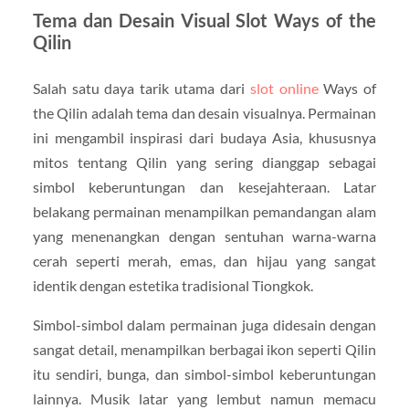
Tema dan Desain Visual Slot Ways of the
Qilin
Salah satu daya tarik utama dari
slot online
Ways of
the Qilin adalah tema dan desain visualnya. Permainan
ini mengambil inspirasi dari budaya Asia, khususnya
mitos tentang Qilin yang sering dianggap sebagai
simbol keberuntungan dan kesejahteraan. Latar
belakang permainan menampilkan pemandangan alam
yang menenangkan dengan sentuhan warna-warna
cerah seperti merah, emas, dan hijau yang sangat
identik dengan estetika tradisional Tiongkok.
Simbol-simbol dalam permainan juga didesain dengan
sangat detail, menampilkan berbagai ikon seperti Qilin
itu sendiri, bunga, dan simbol-simbol keberuntungan
lainnya. Musik latar yang lembut namun memacu