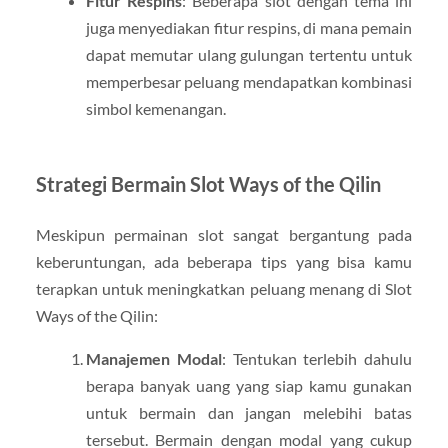
Fitur Respins
: Beberapa slot dengan tema ini
juga menyediakan fitur respins, di mana pemain
dapat memutar ulang gulungan tertentu untuk
memperbesar peluang mendapatkan kombinasi
simbol kemenangan.
Strategi Bermain Slot Ways of the Qilin
Meskipun permainan slot sangat bergantung pada
keberuntungan, ada beberapa tips yang bisa kamu
terapkan untuk meningkatkan peluang menang di Slot
Ways of the Qilin:
Manajemen Modal
: Tentukan terlebih dahulu
berapa banyak uang yang siap kamu gunakan
untuk bermain dan jangan melebihi batas
tersebut. Bermain dengan modal yang cukup