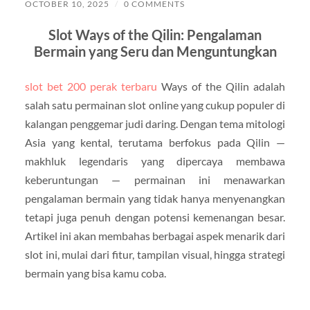
OCTOBER 10, 2025
/
0 COMMENTS
Slot Ways of the Qilin: Pengalaman
Bermain yang Seru dan Menguntungkan
slot bet 200 perak terbaru
Ways of the Qilin adalah
salah satu permainan slot online yang cukup populer di
kalangan penggemar judi daring. Dengan tema mitologi
Asia yang kental, terutama berfokus pada Qilin —
makhluk legendaris yang dipercaya membawa
keberuntungan — permainan ini menawarkan
pengalaman bermain yang tidak hanya menyenangkan
tetapi juga penuh dengan potensi kemenangan besar.
Artikel ini akan membahas berbagai aspek menarik dari
slot ini, mulai dari fitur, tampilan visual, hingga strategi
bermain yang bisa kamu coba.