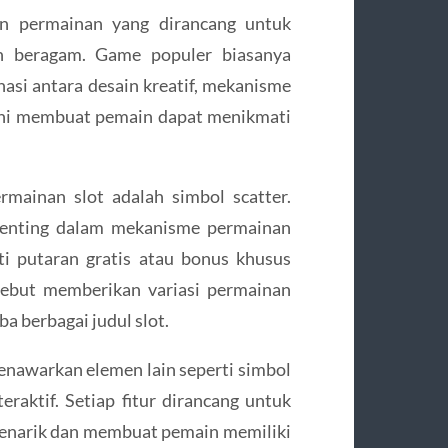
an permainan yang dirancang untuk
h beragam. Game populer biasanya
asi antara desain kreatif, mekanisme
 ini membuat pemain dapat menikmati
rmainan slot adalah simbol scatter.
 penting dalam mekanisme permainan
i putaran gratis atau bonus khusus
sebut memberikan variasi permainan
 berbagai judul slot.
menawarkan elemen lain seperti simbol
eraktif. Setiap fitur dirancang untuk
enarik dan membuat pemain memiliki