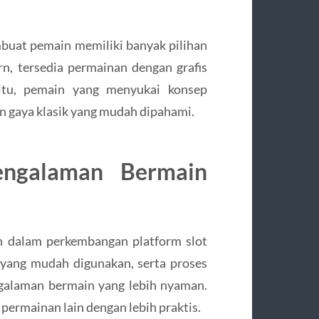
buat pemain memiliki banyak pilihan
n, tersedia permainan dengan grafis
 itu, pemain yang menyukai konsep
 gaya klasik yang mudah dipahami.
ngalaman Bermain
n dalam perkembangan platform slot
 yang mudah digunakan, serta proses
galaman bermain yang lebih nyaman.
permainan lain dengan lebih praktis.