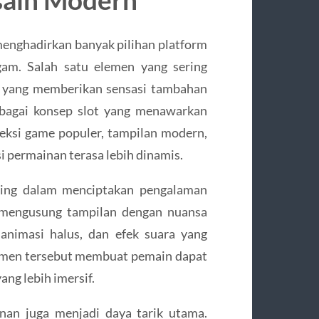
menghadirkan banyak pilihan platform
gam. Salah satu elemen yang sering
er yang memberikan sensasi tambahan
bagai konsep slot yang menawarkan
eksi game populer, tampilan modern,
si permainan terasa lebih dinamis.
nting dalam menciptakan pengalaman
 mengusung tampilan dengan nuansa
animasi halus, dan efek suara yang
emen tersebut membuat pemain dapat
ng lebih imersif.
inan juga menjadi daya tarik utama.