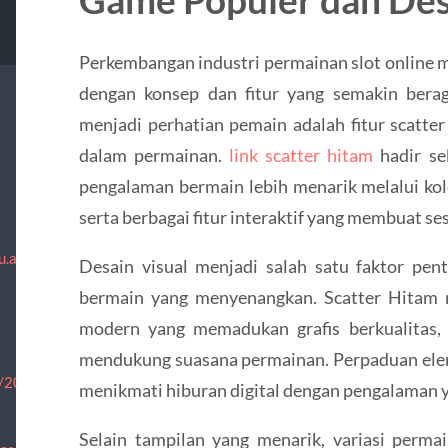
Perkembangan industri permainan slot online 
dengan konsep dan fitur yang semakin bera
menjadi perhatian pemain adalah fitur scatt
dalam permainan.
link scatter hitam
hadir se
pengalaman bermain lebih menarik melalui kol
serta berbagai fitur interaktif yang membuat se
u.aspx
Desain visual menjadi salah satu faktor pe
bermain yang menyenangkan. Scatter Hitam
modern yang memadukan grafis berkualitas, 
mendukung suasana permainan. Perpaduan el
m/2023-
menikmati hiburan digital dengan pengalaman ya
Selain tampilan yang menarik, variasi perma