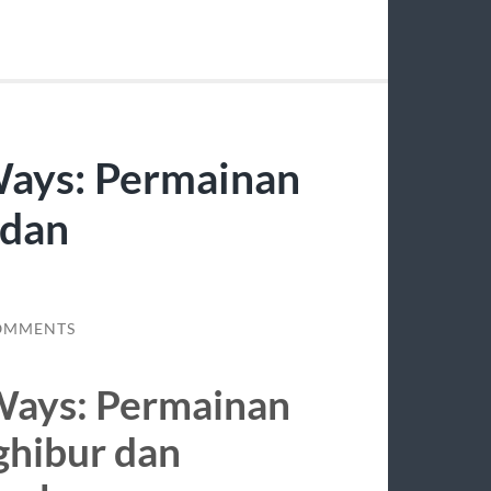
ays: Permainan
 dan
OMMENTS
ays: Permainan
ghibur dan