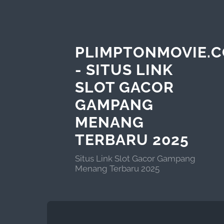
PLIMPTONMOVIE.
- SITUS LINK
SLOT GACOR
GAMPANG
MENANG
TERBARU 2025
Situs Link Slot Gacor Gampang
Menang Terbaru 2025