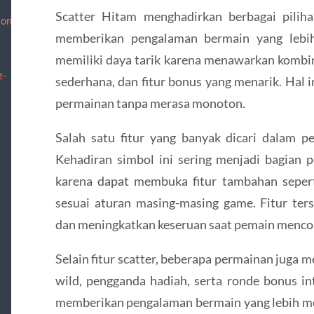
Scatter Hitam menghadirkan berbagai pilih
ions/100-
memberikan pengalaman bermain yang lebi
memiliki daya tarik karena menawarkan kombin
z-
sederhana, dan fitur bonus yang menarik. Hal
permainan tanpa merasa monoton.
Salah satu fitur yang banyak dicari dalam pe
Kehadiran simbol ini sering menjadi bagian
karena dapat membuka fitur tambahan sepert
sesuai aturan masing-masing game. Fitur ter
dan meningkatkan keseruan saat pemain mencoba
Selain fitur scatter, beberapa permainan juga 
wild, pengganda hadiah, serta ronde bonus int
memberikan pengalaman bermain yang lebih m