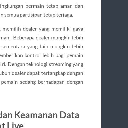
lingkungan bermain tetap aman dan
n semua partisipan tetap terjaga.
 memilih dealer yang memiliki gaya
main. Beberapa dealer mungkin lebih
 sementara yang lain mungkin lebih
emberikan kontrol lebih bagi pemain
ri. Dengan teknologi streaming yang
tubuh dealer dapat tertangkap dengan
a pemain sedang berhadapan dengan
n dan Keamanan Data
t Live