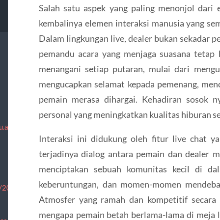
Salah satu aspek yang paling menonjol dari 
kembalinya elemen interaksi manusia yang semp
Dalam lingkungan live, dealer bukan sekadar 
pemandu acara yang menjaga suasana tetap h
menangani setiap putaran, mulai dari men
mengucapkan selamat kepada pemenang, menc
pemain merasa dihargai. Kehadiran sosok n
personal yang meningkatkan kualitas hiburan sec
u.aspx
Interaksi ini didukung oleh fitur live chat 
terjadinya dialog antara pemain dan dealer 
menciptakan sebuah komunitas kecil di dal
keberuntungan, dan momen-momen mendebark
m/2023-
Atmosfer yang ramah dan kompetitif secara s
mengapa pemain betah berlama-lama di meja li