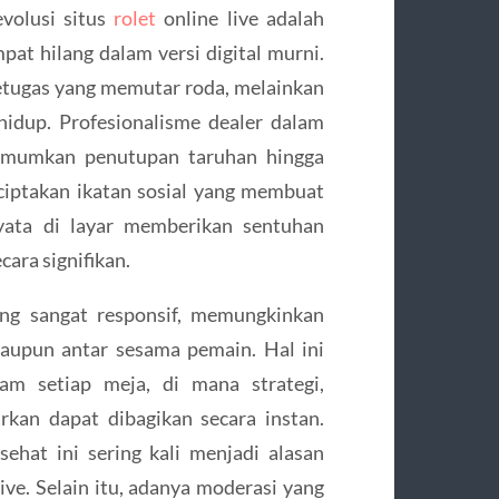
evolusi situs
rolet
online live adalah
at hilang dalam versi digital murni.
petugas yang memutar roda, melainkan
idup. Profesionalisme dealer dalam
gumumkan penutupan taruhan hingga
iptakan ikatan sosial yang membuat
yata di layar memberikan sentuhan
ara signifikan.
yang sangat responsif, memungkinkan
maupun antar sesama pemain. Hal ini
am setiap meja, di mana strategi,
an dapat dibagikan secara instan.
ehat ini sering kali menjadi alasan
ve. Selain itu, adanya moderasi yang