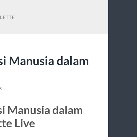
ULETTE
si Manusia dalam
S
si Manusia dalam
te Live