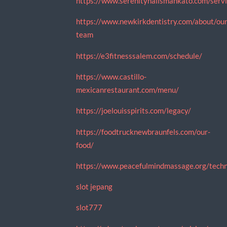
https://www.serenitynailsmankato.com/servi
https://www.newkirkdentistry.com/about/our
team
https://e3fitnesssalem.com/schedule/
https://www.castillo-
mexicanrestaurant.com/menu/
https://joelouisspirits.com/legacy/
https://foodtrucknewbraunfels.com/our-
food/
https://www.peacefulmindmassage.org/techn
slot jepang
slot777