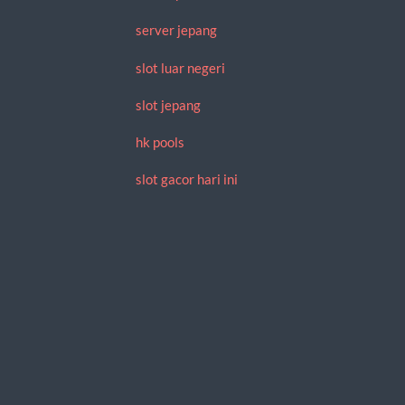
server jepang
slot luar negeri
slot jepang
hk pools
slot gacor hari ini