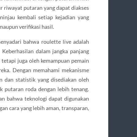
ur riwayat putaran yang dapat diakses
injau kembali setiap kejadian yang
maupun verifikasi hasil.
menyadari bahwa roulette live adalah
. Keberhasilan dalam jangka panjang
r, tetapi juga oleh kemampuan pemain
ereka. Dengan memahami mekanisme
 dan statistik yang disediakan oleh
k putaran roda dengan lebih tenang.
kan bahwa teknologi dapat digunakan
gan cara yang lebih aman, transparan,
.