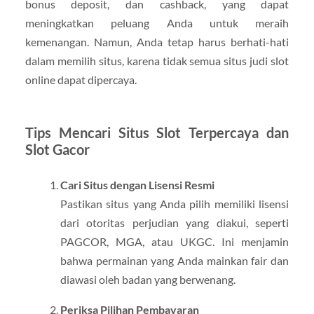
bonus deposit, dan cashback, yang dapat
meningkatkan peluang Anda untuk meraih
kemenangan. Namun, Anda tetap harus berhati-hati
dalam memilih situs, karena tidak semua situs judi slot
online dapat dipercaya.
Tips Mencari
Situs Slot Terpercaya
dan
Slot Gacor
Cari Situs dengan Lisensi Resmi
Pastikan situs yang Anda pilih memiliki lisensi
dari otoritas perjudian yang diakui, seperti
PAGCOR, MGA, atau UKGC. Ini menjamin
bahwa permainan yang Anda mainkan fair dan
diawasi oleh badan yang berwenang.
Periksa Pilihan Pembayaran