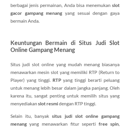
berbagai jenis permainan, Anda bisa menemukan
slot
gacor gampang menang
yang sesuai dengan gaya
bermain Anda.
Keuntungan Bermain di
Situs Judi Slot
Online Gampang Menang
Situs judi slot online yang mudah menang biasanya
menawarkan mesin slot yang memiliki RTP (Return to
Player) yang tinggi.
RTP
yang tinggi berarti peluang
untuk menang lebih besar dalam jangka panjang. Oleh
karena itu, sangat penting untuk memilih situs yang
menyediakan
slot resmi
dengan RTP tinggi.
Selain itu, banyak
situs judi slot online gampang
menang
yang menawarkan fitur seperti
free spin
,