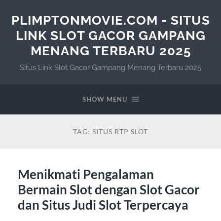
PLIMPTONMOVIE.COM - SITUS
LINK SLOT GACOR GAMPANG
MENANG TERBARU 2025
Situs Link Slot Gacor Gampang Menang Terbaru 2025
SHOW MENU
TAG:
SITUS RTP SLOT
Menikmati Pengalaman
Bermain Slot dengan Slot Gacor
dan Situs Judi Slot Terpercaya