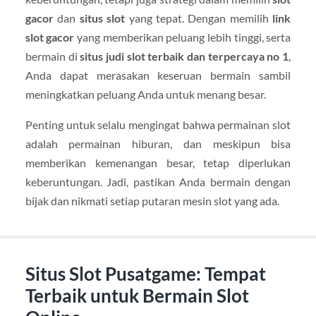
gacor
dan
situs slot
yang tepat. Dengan memilih
link
slot gacor
yang memberikan peluang lebih tinggi, serta
bermain di
situs judi slot terbaik dan terpercaya no 1
,
Anda dapat merasakan keseruan bermain sambil
meningkatkan peluang Anda untuk menang besar.
Penting untuk selalu mengingat bahwa permainan slot
adalah permainan hiburan, dan meskipun bisa
memberikan kemenangan besar, tetap diperlukan
keberuntungan. Jadi, pastikan Anda bermain dengan
bijak dan nikmati setiap putaran mesin slot yang ada.
Situs Slot Pusatgame: Tempat
Terbaik untuk Bermain Slot