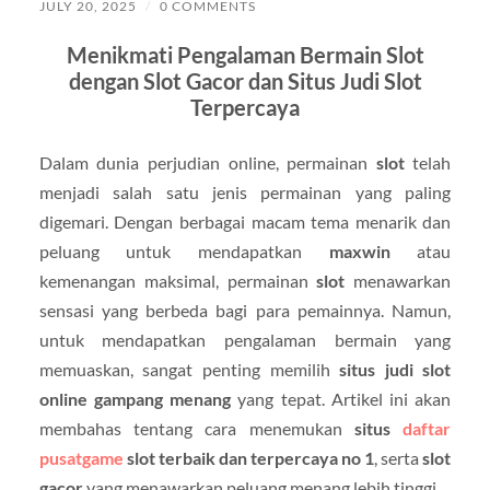
JULY 20, 2025
/
0 COMMENTS
Menikmati Pengalaman Bermain Slot
dengan Slot Gacor dan Situs Judi Slot
Terpercaya
Dalam dunia perjudian online, permainan
slot
telah
menjadi salah satu jenis permainan yang paling
digemari. Dengan berbagai macam tema menarik dan
peluang untuk mendapatkan
maxwin
atau
kemenangan maksimal, permainan
slot
menawarkan
sensasi yang berbeda bagi para pemainnya. Namun,
untuk mendapatkan pengalaman bermain yang
memuaskan, sangat penting memilih
situs judi slot
online gampang menang
yang tepat. Artikel ini akan
membahas tentang cara menemukan
situs
daftar
pusatgame
slot terbaik dan terpercaya no 1
, serta
slot
gacor
yang menawarkan peluang menang lebih tinggi.