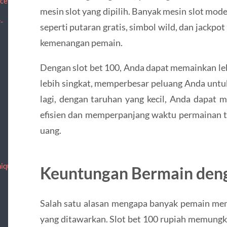
ces.html
mesin slot yang dipilih. Banyak mesin slot mod
-
seperti putaran gratis, simbol wild, dan jackpo
kemenangan pemain.
Dengan slot bet 100, Anda dapat memainkan le
lebih singkat, memperbesar peluang Anda unt
lagi, dengan taruhan yang kecil, Anda dapat 
efisien dan memperpanjang waktu permainan ta
uang.
iques/
Keuntungan Bermain denga
Salah satu alasan mengapa banyak pemain memili
yang ditawarkan. Slot bet 100 rupiah memungk