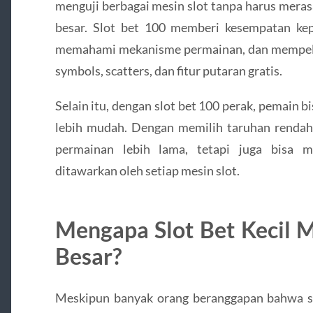
menguji berbagai mesin slot tanpa harus meras
besar. Slot bet 100 memberi kesempatan ke
memahami mekanisme permainan, dan mempelajar
symbols, scatters, dan fitur putaran gratis.
Selain itu, dengan slot bet 100 perak, pemain 
lebih mudah. Dengan memilih taruhan rendah
permainan lebih lama, tetapi juga bisa m
ditawarkan oleh setiap mesin slot.
Mengapa Slot Bet Kecil
Besar?
Meskipun banyak orang beranggapan bahwa slo