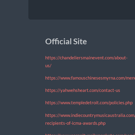
Official Site
https://chandeliersmainevent.com/about-
us/
https://www.famouschinesesmyrna.com/men
https://yahwehsheart.com/contact-us
https://www.templedetroit.com/policies.php
https://www.indiecountrymusicaustralia.co
recipients-of-icma-awards.php