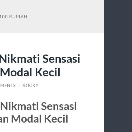
 100 RUPIAH
 Nikmati Sensasi
 Modal Kecil
MMENTS
/
STICKY
 Nikmati Sensasi
an Modal Kecil