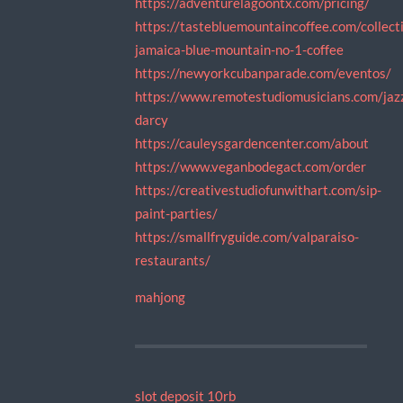
https://adventurelagoontx.com/pricing/
https://tastebluemountaincoffee.com/collect
jamaica-blue-mountain-no-1-coffee
https://newyorkcubanparade.com/eventos/
https://www.remotestudiomusicians.com/jaz
darcy
https://cauleysgardencenter.com/about
https://www.veganbodegact.com/order
https://creativestudiofunwithart.com/sip-
paint-parties/
https://smallfryguide.com/valparaiso-
restaurants/
mahjong
slot deposit 10rb