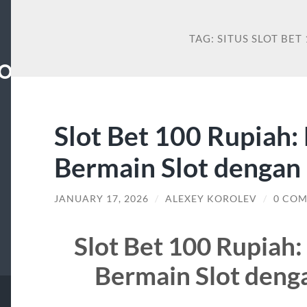
TAG:
SITUS SLOT BET
COM
Slot Bet 100 Rupiah:
Bermain Slot dengan
JANUARY 17, 2026
/
ALEXEY KOROLEV
/
0 CO
Slot Bet 100 Rupiah:
Bermain Slot deng