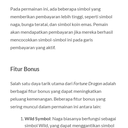
Pada permainan ini, ada beberapa simbol yang
memberikan pembayaran lebih tinggi, seperti simbol
naga, bunga teratai, dan simbol koin emas. Pemain
akan mendapatkan pembayaran jika mereka berhasil
mencocokkan simbol-simbol ini pada garis
pembayaran yang aktif.
Fitur Bonus
Salah satu daya tarik utama dari
Fortune Dragon
adalah
berbagai fitur bonus yang dapat meningkatkan
peluang kemenangan. Beberapa fitur bonus yang
sering muncul dalam permainan ini antara lain:
Wild Symbol
: Naga biasanya berfungsi sebagai
simbol Wild, yang dapat menggantikan simbol