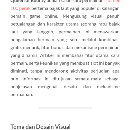
Queen of Bounty
adalah salah satu permainan
slot bet
100 perak
bertema bajak laut yang populer di kalangan
pemain game online. Mengusung visual penuh
petualangan dan karakter utama seorang ratu bajak
laut yang tangguh, permainan ini menawarkan
pengalaman bermain yang seru melalui kombinasi
grafik menarik, fitur bonus, dan mekanisme permainan
yang dinamis. Artikel ini membahas fitur utama, cara
bermain, serta keunikan yang membuat slot ini banyak
diminati, tanpa mendorong aktivitas perjudian apa
pun. Informasi ini ditujukan semata-mata sebagai
penjelasan mengenai desain dan mekanisme
permainan.
Tema dan Desain Visual