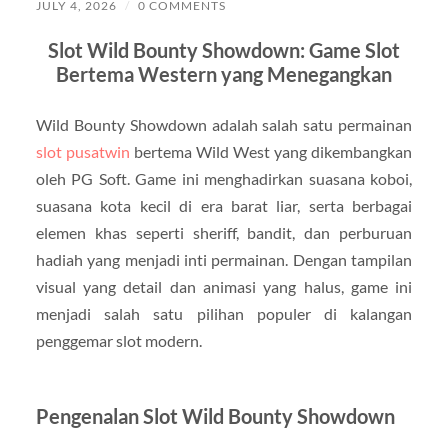
JULY 4, 2026
/
0 COMMENTS
Slot Wild Bounty Showdown: Game Slot
Bertema Western yang Menegangkan
Wild Bounty Showdown
adalah salah satu permainan
slot pusatwin
bertema Wild West yang dikembangkan
oleh
PG Soft
. Game ini menghadirkan suasana koboi,
suasana kota kecil di era barat liar, serta berbagai
elemen khas seperti sheriff, bandit, dan perburuan
hadiah yang menjadi inti permainan. Dengan tampilan
visual yang detail dan animasi yang halus, game ini
menjadi salah satu pilihan populer di kalangan
penggemar slot modern.
Pengenalan Slot Wild Bounty Showdown