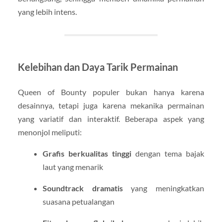
yang lebih intens.
Kelebihan dan Daya Tarik Permainan
Queen of Bounty populer bukan hanya karena
desainnya, tetapi juga karena mekanika permainan
yang variatif dan interaktif. Beberapa aspek yang
menonjol meliputi:
Grafis berkualitas tinggi
dengan tema bajak
laut yang menarik
Soundtrack dramatis
yang meningkatkan
suasana petualangan