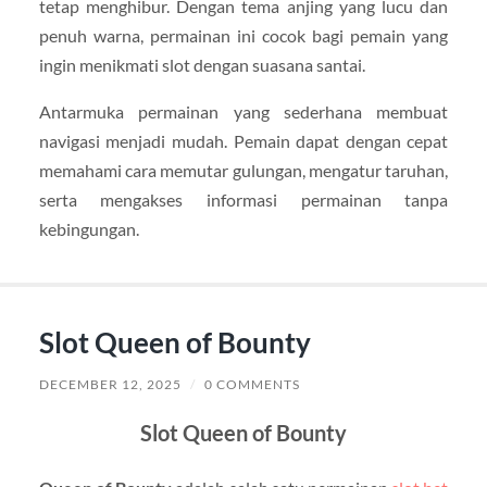
tetap menghibur. Dengan tema anjing yang lucu dan
penuh warna, permainan ini cocok bagi pemain yang
ingin menikmati slot dengan suasana santai.
Antarmuka permainan yang sederhana membuat
navigasi menjadi mudah. Pemain dapat dengan cepat
memahami cara memutar gulungan, mengatur taruhan,
serta mengakses informasi permainan tanpa
kebingungan.
Slot Queen of Bounty
DECEMBER 12, 2025
/
0 COMMENTS
Slot Queen of Bounty