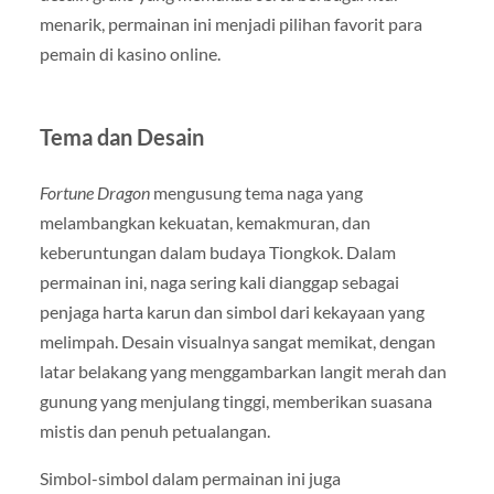
menarik, permainan ini menjadi pilihan favorit para
pemain di kasino online.
Tema dan Desain
Fortune Dragon
mengusung tema naga yang
melambangkan kekuatan, kemakmuran, dan
keberuntungan dalam budaya Tiongkok. Dalam
permainan ini, naga sering kali dianggap sebagai
penjaga harta karun dan simbol dari kekayaan yang
melimpah. Desain visualnya sangat memikat, dengan
latar belakang yang menggambarkan langit merah dan
gunung yang menjulang tinggi, memberikan suasana
mistis dan penuh petualangan.
Simbol-simbol dalam permainan ini juga