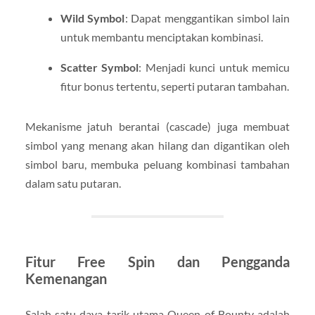
Wild Symbol
: Dapat menggantikan simbol lain
untuk membantu menciptakan kombinasi.
Scatter Symbol
: Menjadi kunci untuk memicu
fitur bonus tertentu, seperti putaran tambahan.
Mekanisme jatuh berantai (cascade) juga membuat
simbol yang menang akan hilang dan digantikan oleh
simbol baru, membuka peluang kombinasi tambahan
dalam satu putaran.
Fitur Free Spin dan Pengganda
Kemenangan
Salah satu daya tarik utama Queen of Bounty adalah