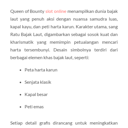
Queen of Bounty
slot online
menampilkan dunia bajak
laut yang penuh aksi dengan nuansa samudra luas,
kapal kayu, dan peti harta karun. Karakter utama, sang
Ratu Bajak Laut, digambarkan sebagai sosok kuat dan
kharismatik yang memimpin petualangan mencari
harta tersembunyi. Desain simbolnya terdiri dari
berbagai elemen khas bajak laut, seperti:
Peta harta karun
Senjata klasik
Kapal besar
Peti emas
Setiap detail grafis dirancang untuk meningkatkan