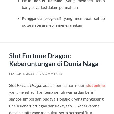
Fitur bonus fleksibel
yang memberi lebih
banyak variasi dalam permainan
Pengganda progresif
yang membuat setiap
putaran terasa lebih menegangkan
Slot Fortune Dragon:
Keberuntungan di Dunia Naga
MARCH 4, 2025
/
0 COMMENTS
Slot
Fortune Dragon
adalah permainan mesin
slot online
yang menghadirkan tema penuh warna dan berisi
simbol-simbol dari budaya Tiongkok, yang mengusung
unsur keberuntungan dan kekayaan. Dikenal karena
desain grafis yang memukau serta berbagai fitur