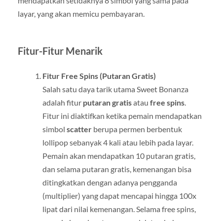
mendapatkan setidaknya 8 simbol yang sama pada
layar, yang akan memicu pembayaran.
Fitur-Fitur Menarik
Fitur Free Spins (Putaran Gratis)
Salah satu daya tarik utama Sweet Bonanza
adalah fitur
putaran gratis
atau
free spins
.
Fitur ini diaktifkan ketika pemain mendapatkan
simbol
scatter
berupa permen berbentuk
lollipop sebanyak 4 kali atau lebih pada layar.
Pemain akan mendapatkan 10 putaran gratis,
dan selama putaran gratis, kemenangan bisa
ditingkatkan dengan adanya pengganda
(multiplier) yang dapat mencapai hingga 100x
lipat dari nilai kemenangan. Selama free spins,