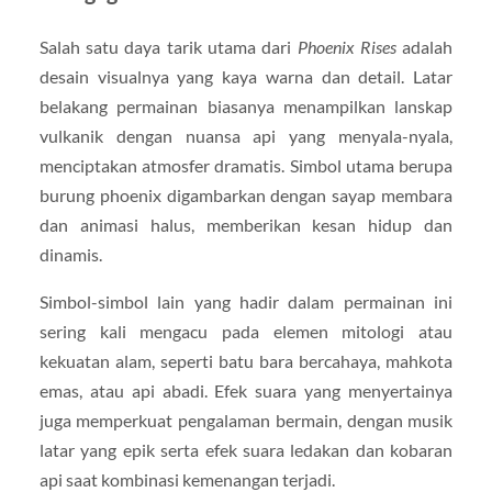
Salah satu daya tarik utama dari
Phoenix Rises
adalah
desain visualnya yang kaya warna dan detail. Latar
belakang permainan biasanya menampilkan lanskap
vulkanik dengan nuansa api yang menyala-nyala,
menciptakan atmosfer dramatis. Simbol utama berupa
burung phoenix digambarkan dengan sayap membara
dan animasi halus, memberikan kesan hidup dan
dinamis.
Simbol-simbol lain yang hadir dalam permainan ini
sering kali mengacu pada elemen mitologi atau
kekuatan alam, seperti batu bara bercahaya, mahkota
emas, atau api abadi. Efek suara yang menyertainya
juga memperkuat pengalaman bermain, dengan musik
latar yang epik serta efek suara ledakan dan kobaran
api saat kombinasi kemenangan terjadi.