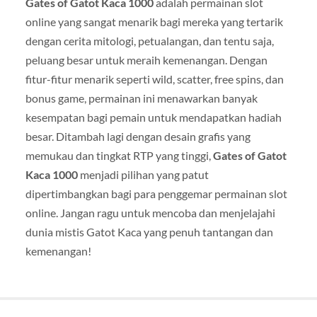
Gates of Gatot Kaca 1000
adalah permainan slot
online yang sangat menarik bagi mereka yang tertarik
dengan cerita mitologi, petualangan, dan tentu saja,
peluang besar untuk meraih kemenangan. Dengan
fitur-fitur menarik seperti wild, scatter, free spins, dan
bonus game, permainan ini menawarkan banyak
kesempatan bagi pemain untuk mendapatkan hadiah
besar. Ditambah lagi dengan desain grafis yang
memukau dan tingkat RTP yang tinggi,
Gates of Gatot
Kaca 1000
menjadi pilihan yang patut
dipertimbangkan bagi para penggemar permainan slot
online. Jangan ragu untuk mencoba dan menjelajahi
dunia mistis Gatot Kaca yang penuh tantangan dan
kemenangan!