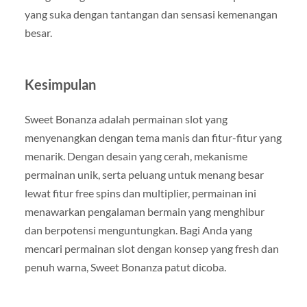
yang suka dengan tantangan dan sensasi kemenangan
besar.
Kesimpulan
Sweet Bonanza adalah permainan slot yang
menyenangkan dengan tema manis dan fitur-fitur yang
menarik. Dengan desain yang cerah, mekanisme
permainan unik, serta peluang untuk menang besar
lewat fitur free spins dan multiplier, permainan ini
menawarkan pengalaman bermain yang menghibur
dan berpotensi menguntungkan. Bagi Anda yang
mencari permainan slot dengan konsep yang fresh dan
penuh warna, Sweet Bonanza patut dicoba.