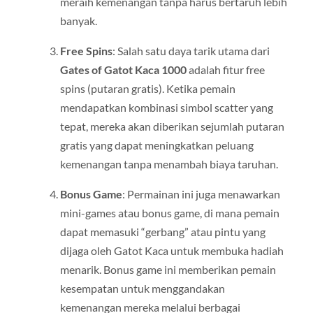
meraih kemenangan tanpa harus bertaruh lebih
banyak.
Free Spins
: Salah satu daya tarik utama dari
Gates of Gatot Kaca 1000
adalah fitur free
spins (putaran gratis). Ketika pemain
mendapatkan kombinasi simbol scatter yang
tepat, mereka akan diberikan sejumlah putaran
gratis yang dapat meningkatkan peluang
kemenangan tanpa menambah biaya taruhan.
Bonus Game
: Permainan ini juga menawarkan
mini-games atau bonus game, di mana pemain
dapat memasuki “gerbang” atau pintu yang
dijaga oleh Gatot Kaca untuk membuka hadiah
menarik. Bonus game ini memberikan pemain
kesempatan untuk menggandakan
kemenangan mereka melalui berbagai