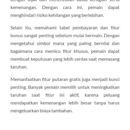
kemenangan. Dengan cara ini, pemain dapat
menghindari risiko kehilangan yang berlebihan.
Selain itu, memahami tabel pembayaran dan fitur
bonus sangat penting sebelum mulai bermain. Dengan
mengetahui simbol mana yang paling bernilai dan
bagaimana cara memicu fitur khusus, pemain dapat
membuat keputusan yang lebih cerdas saat memasang
taruhan.
Memanfaatkan fitur putaran gratis juga menjadi kunci
penting. Banyak pemain memilih untuk meningkatkan
taruhan saat fitur ini aktif, karena peluang
mendapatkan kemenangan lebih besar tanpa harus
mengeluarkan biaya tambahan.