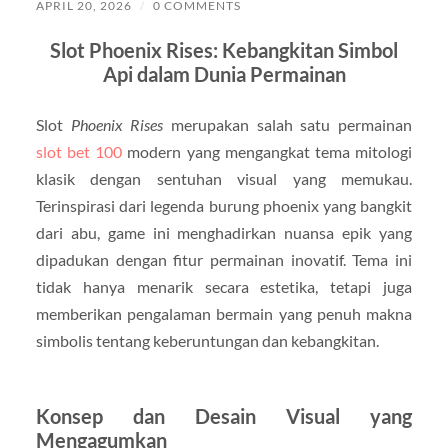
APRIL 20, 2026
/
0 COMMENTS
Slot Phoenix Rises: Kebangkitan Simbol
Api dalam Dunia Permainan
Slot
Phoenix Rises
merupakan salah satu permainan
slot bet 100
modern yang mengangkat tema mitologi
klasik dengan sentuhan visual yang memukau.
Terinspirasi dari legenda burung phoenix yang bangkit
dari abu, game ini menghadirkan nuansa epik yang
dipadukan dengan fitur permainan inovatif. Tema ini
tidak hanya menarik secara estetika, tetapi juga
memberikan pengalaman bermain yang penuh makna
simbolis tentang keberuntungan dan kebangkitan.
Konsep dan Desain Visual yang
Mengagumkan