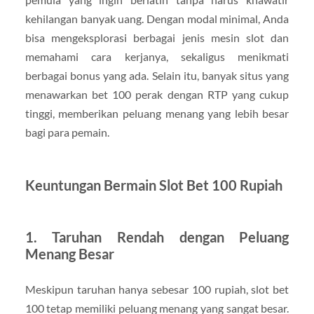
kehilangan banyak uang. Dengan modal minimal, Anda
bisa mengeksplorasi berbagai jenis mesin slot dan
memahami cara kerjanya, sekaligus menikmati
berbagai bonus yang ada. Selain itu, banyak situs yang
menawarkan bet 100 perak dengan RTP yang cukup
tinggi, memberikan peluang menang yang lebih besar
bagi para pemain.
Keuntungan Bermain Slot Bet 100 Rupiah
1. Taruhan Rendah dengan Peluang
Menang Besar
Meskipun taruhan hanya sebesar 100 rupiah, slot bet
100 tetap memiliki peluang menang yang sangat besar.