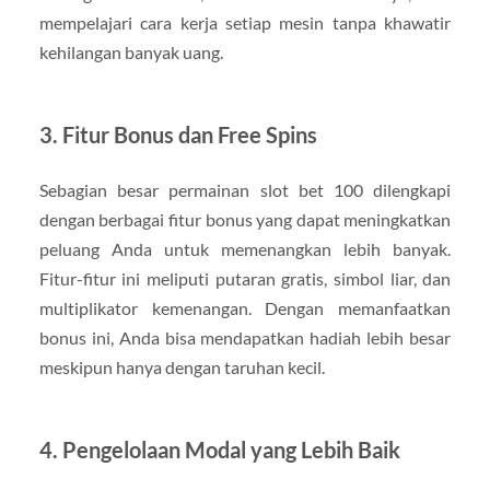
mempelajari cara kerja setiap mesin tanpa khawatir
kehilangan banyak uang.
3. Fitur Bonus dan Free Spins
Sebagian besar permainan slot bet 100 dilengkapi
dengan berbagai fitur bonus yang dapat meningkatkan
peluang Anda untuk memenangkan lebih banyak.
Fitur-fitur ini meliputi putaran gratis, simbol liar, dan
multiplikator kemenangan. Dengan memanfaatkan
bonus ini, Anda bisa mendapatkan hadiah lebih besar
meskipun hanya dengan taruhan kecil.
4. Pengelolaan Modal yang Lebih Baik