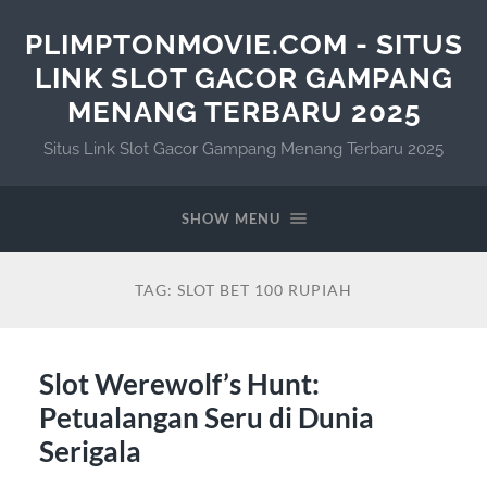
PLIMPTONMOVIE.COM - SITUS
LINK SLOT GACOR GAMPANG
MENANG TERBARU 2025
Situs Link Slot Gacor Gampang Menang Terbaru 2025
SHOW MENU
TAG:
SLOT BET 100 RUPIAH
Slot Werewolf’s Hunt:
Petualangan Seru di Dunia
Serigala