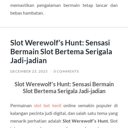
memastikan pengalaman bermain tetap lancar dan
bebas hambatan.
Slot Werewolf’s Hunt: Sensasi
Bermain Slot Bertema Serigala
Jadi-jadian
DECEMBER 23, 2025
/
0 COMMENTS
Slot Werewolf’s Hunt: Sensasi Bermain
Slot Bertema Serigala Jadi-jadian
Permainan
slot bet kecil
online semakin populer di
kalangan pecinta judi digital, dan salah satu tema yang
menarik perhatian adalah
Slot Werewolf’s Hunt
. Slot