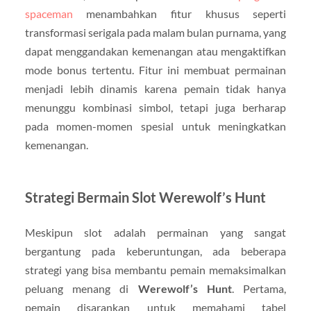
spaceman
menambahkan fitur khusus seperti
transformasi serigala pada malam bulan purnama, yang
dapat menggandakan kemenangan atau mengaktifkan
mode bonus tertentu. Fitur ini membuat permainan
menjadi lebih dinamis karena pemain tidak hanya
menunggu kombinasi simbol, tetapi juga berharap
pada momen-momen spesial untuk meningkatkan
kemenangan.
Strategi Bermain Slot Werewolf’s Hunt
Meskipun slot adalah permainan yang sangat
bergantung pada keberuntungan, ada beberapa
strategi yang bisa membantu pemain memaksimalkan
peluang menang di
Werewolf’s Hunt
. Pertama,
pemain disarankan untuk memahami tabel