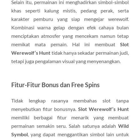
Selain itu, permainan ini menghadirkan simbol-simbol
khas seperti kalung mistis, pedang perak, serta
karakter pemburu yang siap mengejar werewolf.
Kombinasi warna gelap dengan efek cahaya bulan
menciptakan atmosfer yang mencekam namun tetap
memikat mata pemain. Hal ini membuat
Slot
Werewolf’s Hunt
tidak hanya sekadar permainan judi,
tetapi juga pengalaman visual yang menyenangkan.
Fitur-Fitur Bonus dan Free Spins
Tidak lengkap rasanya membahas slot tanpa
menyebutkan fitur bonusnya.
Slot Werewolf’s Hunt
memiliki berbagai fitur menarik yang membuat
permainan semakin seru. Salah satunya adalah
Wild
Symbol
, yang dapat menggantikan simbol lain untuk