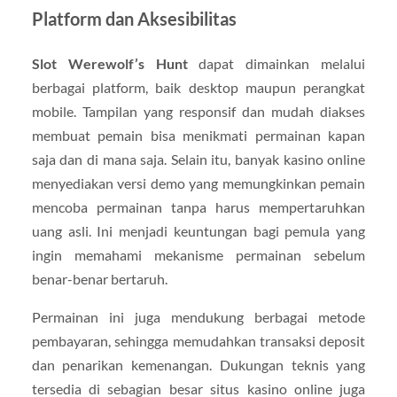
Platform dan Aksesibilitas
Slot Werewolf’s Hunt
dapat dimainkan melalui
berbagai platform, baik desktop maupun perangkat
mobile. Tampilan yang responsif dan mudah diakses
membuat pemain bisa menikmati permainan kapan
saja dan di mana saja. Selain itu, banyak kasino online
menyediakan versi demo yang memungkinkan pemain
mencoba permainan tanpa harus mempertaruhkan
uang asli. Ini menjadi keuntungan bagi pemula yang
ingin memahami mekanisme permainan sebelum
benar-benar bertaruh.
Permainan ini juga mendukung berbagai metode
pembayaran, sehingga memudahkan transaksi deposit
dan penarikan kemenangan. Dukungan teknis yang
tersedia di sebagian besar situs kasino online juga