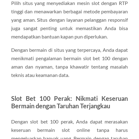
Pilih situs yang menyediakan mesin slot dengan RTP
tinggi dan menawarkan berbagai metode pembayaran
yang aman. Situs dengan layanan pelanggan responsif
juga sangat penting untuk memastikan Anda bisa
mendapatkan bantuan kapan pun diperlukan.
Dengan bermain di situs yang terpercaya, Anda dapat
menikmati pengalaman bermain slot bet 100 dengan
aman dan nyaman, tanpa khawatir tentang masalah
teknis atau keamanan data.
Slot Bet 100 Perak: Nikmati Keseruan
Bermain dengan Taruhan Terjangkau
Dengan slot bet 100 perak, Anda dapat merasakan
keseruan bermain slot online tanpa harus
mengeluarkan banyak uang. Bermain dengan taruhan