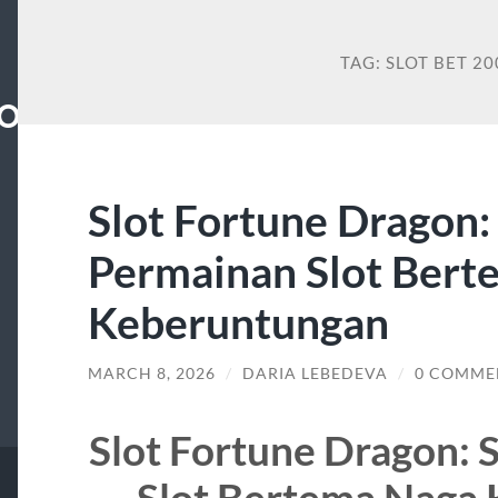
TAG:
SLOT BET 20
COM
Slot Fortune Dragon:
Permainan Slot Bert
Keberuntungan
MARCH 8, 2026
/
DARIA LEBEDEVA
/
0 COMME
Slot Fortune Dragon: 
Slot Bertema Naga