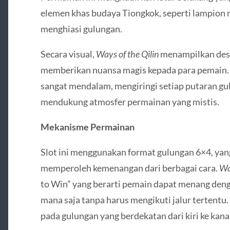
elemen khas budaya Tiongkok, seperti lampion
menghiasi gulungan.
Secara visual,
Ways of the Qilin
menampilkan desa
memberikan nuansa magis kepada para pemain. 
sangat mendalam, mengiringi setiap putaran g
mendukung atmosfer permainan yang mistis.
Mekanisme Permainan
Slot ini menggunakan format gulungan 6×4, y
memperoleh kemenangan dari berbagai cara.
Wa
to Win” yang berarti pemain dapat menang den
mana saja tanpa harus mengikuti jalur tertentu
pada gulungan yang berdekatan dari kiri ke ka