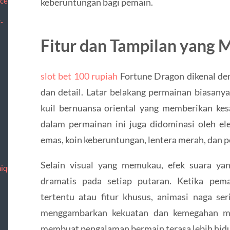
ces.html
keberuntungan bagi pemain.
-
Fitur dan Tampilan yang 
slot bet 100 rupiah
Fortune Dragon dikenal den
dan detail. Latar belakang permainan biasany
kuil bernuansa oriental yang memberikan kes
dalam permainan ini juga didominasi oleh el
emas, koin keberuntungan, lentera merah, dan p
Selain visual yang memukau, efek suara y
iques/
dramatis pada setiap putaran. Ketika pem
tertentu atau fitur khusus, animasi naga se
menggambarkan kekuatan dan kemegahan mak
membuat pengalaman bermain terasa lebih hidu