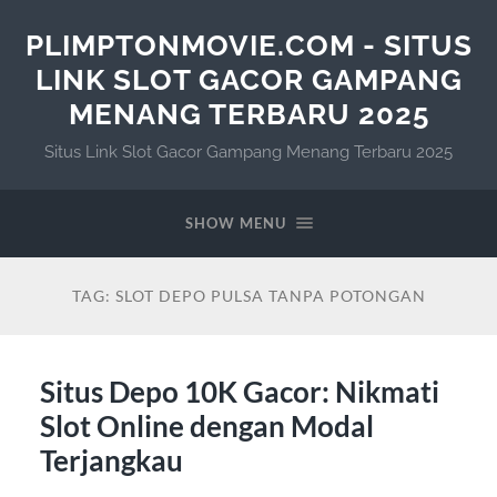
PLIMPTONMOVIE.COM - SITUS
LINK SLOT GACOR GAMPANG
MENANG TERBARU 2025
Situs Link Slot Gacor Gampang Menang Terbaru 2025
SHOW MENU
TAG:
SLOT DEPO PULSA TANPA POTONGAN
Situs Depo 10K Gacor: Nikmati
Slot Online dengan Modal
Terjangkau