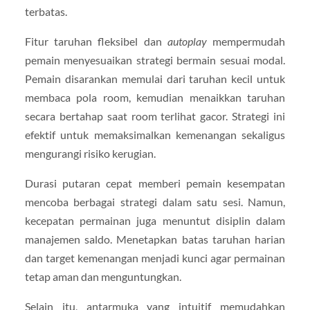
terbatas.
Fitur taruhan fleksibel dan
autoplay
mempermudah
pemain menyesuaikan strategi bermain sesuai modal.
Pemain disarankan memulai dari taruhan kecil untuk
membaca pola room, kemudian menaikkan taruhan
secara bertahap saat room terlihat gacor. Strategi ini
efektif untuk memaksimalkan kemenangan sekaligus
mengurangi risiko kerugian.
Durasi putaran cepat memberi pemain kesempatan
mencoba berbagai strategi dalam satu sesi. Namun,
kecepatan permainan juga menuntut disiplin dalam
manajemen saldo. Menetapkan batas taruhan harian
dan target kemenangan menjadi kunci agar permainan
tetap aman dan menguntungkan.
Selain itu, antarmuka yang intuitif memudahkan