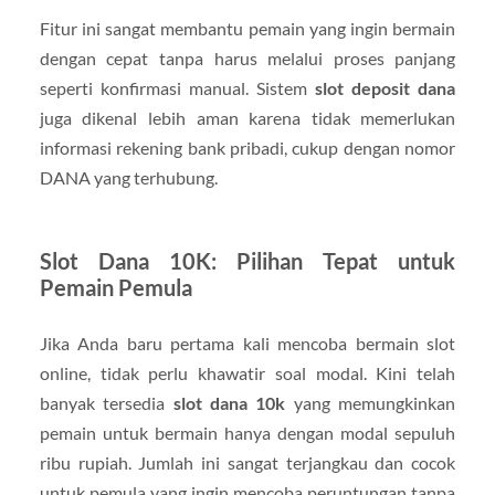
Fitur ini sangat membantu pemain yang ingin bermain
dengan cepat tanpa harus melalui proses panjang
seperti konfirmasi manual. Sistem
slot deposit dana
juga dikenal lebih aman karena tidak memerlukan
informasi rekening bank pribadi, cukup dengan nomor
DANA yang terhubung.
Slot Dana 10K: Pilihan Tepat untuk
Pemain Pemula
Jika Anda baru pertama kali mencoba bermain slot
online, tidak perlu khawatir soal modal. Kini telah
banyak tersedia
slot dana 10k
yang memungkinkan
pemain untuk bermain hanya dengan modal sepuluh
ribu rupiah. Jumlah ini sangat terjangkau dan cocok
untuk pemula yang ingin mencoba peruntungan tanpa