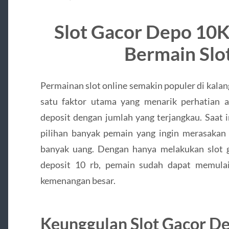
Slot Gacor Depo 10K:
Bermain Slo
Permainan slot online semakin populer di kalan
satu faktor utama yang menarik perhatian
deposit dengan jumlah yang terjangkau. Saat i
pilihan banyak pemain yang ingin merasakan
banyak uang. Dengan hanya melakukan slot g
deposit 10 rb, pemain sudah dapat memula
kemenangan besar.
Keunggulan Slot Gacor D