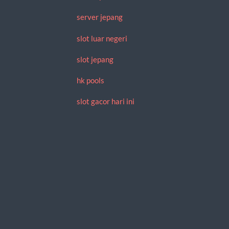
server jepang
slot luar negeri
slot jepang
hk pools
slot gacor hari ini