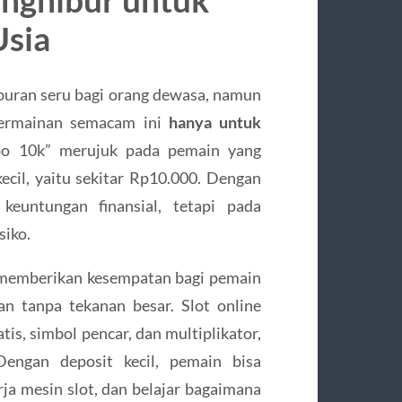
sia
iburan seru bagi orang dewasa, namun
permainan semacam ini
hanya untuk
epo 10k” merujuk pada pemain yang
il, yaitu sekitar Rp10.000. Dengan
euntungan finansial, tetapi pada
siko.
 memberikan kesempatan bagi pemain
 tanpa tekanan besar. Slot online
atis, simbol pencar, dan multiplikator,
engan deposit kecil, pemain bisa
a mesin slot, dan belajar bagaimana