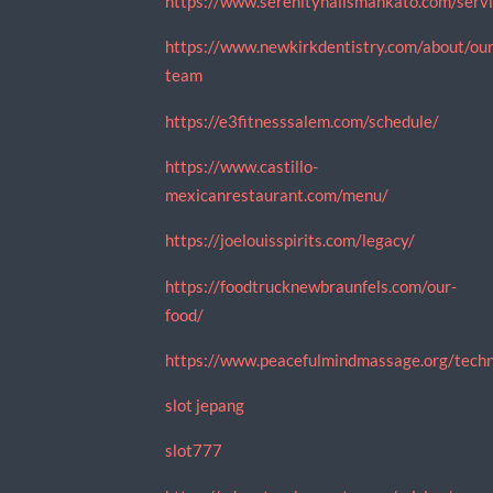
https://www.serenitynailsmankato.com/servi
https://www.newkirkdentistry.com/about/our
team
https://e3fitnesssalem.com/schedule/
https://www.castillo-
mexicanrestaurant.com/menu/
https://joelouisspirits.com/legacy/
https://foodtrucknewbraunfels.com/our-
food/
https://www.peacefulmindmassage.org/techn
slot jepang
slot777