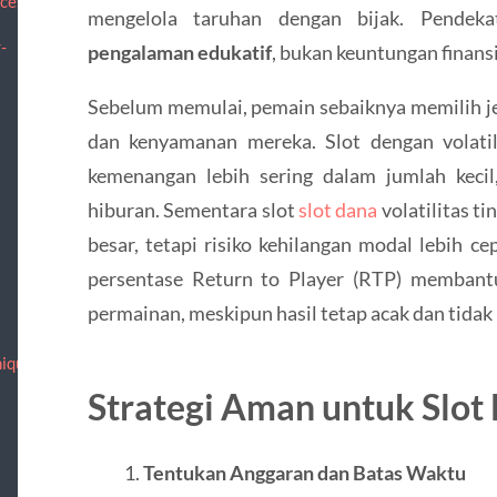
ces.html
mengelola taruhan dengan bijak. Pende
-
pengalaman edukatif
, bukan keuntungan finansi
Sebelum memulai, pemain sebaiknya memilih je
dan kenyamanan mereka. Slot dengan volati
kemenangan lebih sering dalam jumlah kecil
hiburan. Sementara slot
slot dana
volatilitas 
besar, tetapi risiko kehilangan modal lebih c
persentase Return to Player (RTP) membant
permainan, meskipun hasil tetap acak dan tidak 
iques/
Strategi Aman untuk Slot
Tentukan Anggaran dan Batas Waktu