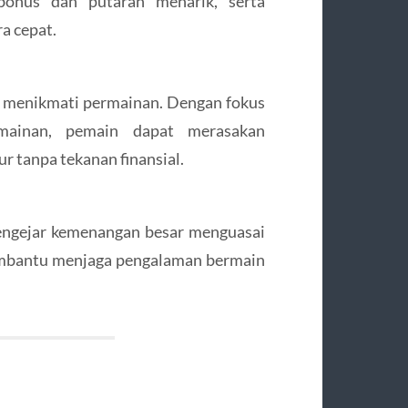
bonus dan putaran menarik, serta
a cepat.
h menikmati permainan. Dengan fokus
mainan, pemain dapat merasakan
 tanpa tekanan finansial.
engejar kemenangan besar menguasai
membantu menjaga pengalaman bermain
.