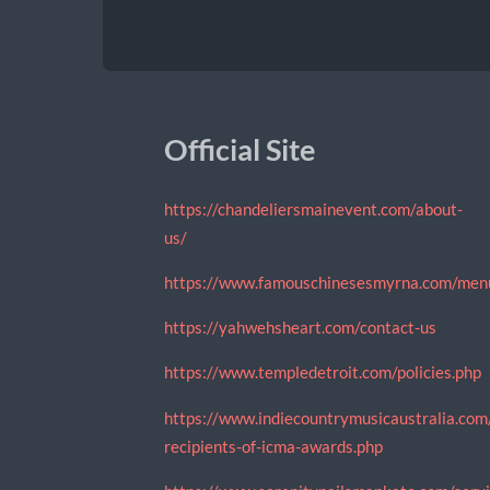
Official Site
https://chandeliersmainevent.com/about-
us/
https://www.famouschinesesmyrna.com/men
https://yahwehsheart.com/contact-us
https://www.templedetroit.com/policies.php
https://www.indiecountrymusicaustralia.co
recipients-of-icma-awards.php