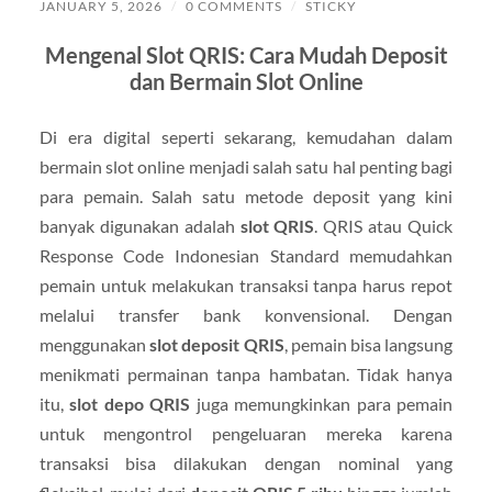
JANUARY 5, 2026
/
0 COMMENTS
/
STICKY
Mengenal Slot QRIS: Cara Mudah Deposit
dan Bermain Slot Online
Di era digital seperti sekarang, kemudahan dalam
bermain slot online menjadi salah satu hal penting bagi
para pemain. Salah satu metode deposit yang kini
banyak digunakan adalah
slot QRIS
. QRIS atau Quick
Response Code Indonesian Standard memudahkan
pemain untuk melakukan transaksi tanpa harus repot
melalui transfer bank konvensional. Dengan
menggunakan
slot deposit QRIS
, pemain bisa langsung
menikmati permainan tanpa hambatan. Tidak hanya
itu,
slot depo QRIS
juga memungkinkan para pemain
untuk mengontrol pengeluaran mereka karena
transaksi bisa dilakukan dengan nominal yang