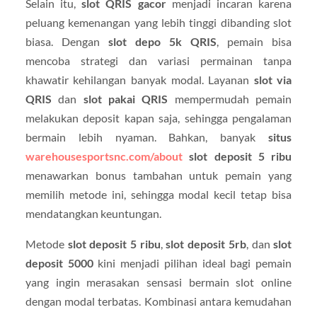
Selain itu,
slot QRIS gacor
menjadi incaran karena
peluang kemenangan yang lebih tinggi dibanding slot
biasa. Dengan
slot depo 5k QRIS
, pemain bisa
mencoba strategi dan variasi permainan tanpa
khawatir kehilangan banyak modal. Layanan
slot via
QRIS
dan
slot pakai QRIS
mempermudah pemain
melakukan deposit kapan saja, sehingga pengalaman
bermain lebih nyaman. Bahkan, banyak
situs
warehousesportsnc.com/about
slot deposit 5 ribu
menawarkan bonus tambahan untuk pemain yang
memilih metode ini, sehingga modal kecil tetap bisa
mendatangkan keuntungan.
Metode
slot deposit 5 ribu
,
slot deposit 5rb
, dan
slot
deposit 5000
kini menjadi pilihan ideal bagi pemain
yang ingin merasakan sensasi bermain slot online
dengan modal terbatas. Kombinasi antara kemudahan