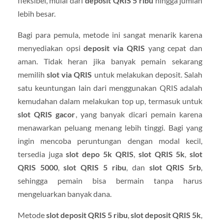
fleksibel, mulai dari
deposit QRIS 5 ribu
hingga jumlah
lebih besar.
Bagi para pemula, metode ini sangat menarik karena
menyediakan opsi
deposit via QRIS
yang cepat dan
aman. Tidak heran jika banyak pemain sekarang
memilih
slot via QRIS
untuk melakukan deposit. Salah
satu keuntungan lain dari menggunakan QRIS adalah
kemudahan dalam melakukan top up, termasuk untuk
slot QRIS gacor
, yang banyak dicari pemain karena
menawarkan peluang menang lebih tinggi. Bagi yang
ingin mencoba peruntungan dengan modal kecil,
tersedia juga
slot depo 5k QRIS
,
slot QRIS 5k
,
slot
QRIS 5000
,
slot QRIS 5 ribu
, dan
slot QRIS 5rb
,
sehingga pemain bisa bermain tanpa harus
mengeluarkan banyak dana.
Metode
slot deposit QRIS 5 ribu
,
slot deposit QRIS 5k
,