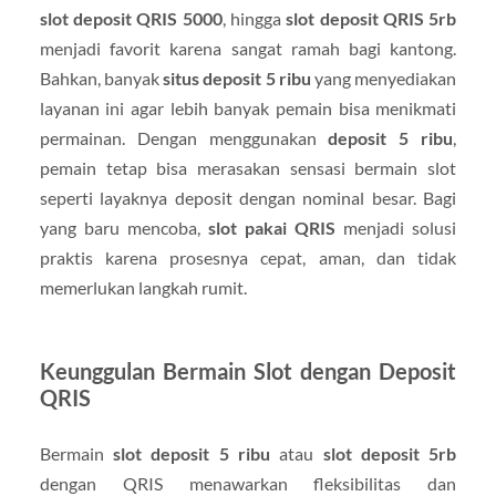
slot deposit QRIS 5000
, hingga
slot deposit QRIS 5rb
menjadi favorit karena sangat ramah bagi kantong.
Bahkan, banyak
situs deposit 5 ribu
yang menyediakan
layanan ini agar lebih banyak pemain bisa menikmati
permainan. Dengan menggunakan
deposit 5 ribu
,
pemain tetap bisa merasakan sensasi bermain slot
seperti layaknya deposit dengan nominal besar. Bagi
yang baru mencoba,
slot pakai QRIS
menjadi solusi
praktis karena prosesnya cepat, aman, dan tidak
memerlukan langkah rumit.
Keunggulan Bermain Slot dengan Deposit
QRIS
Bermain
slot deposit 5 ribu
atau
slot deposit 5rb
dengan QRIS menawarkan fleksibilitas dan