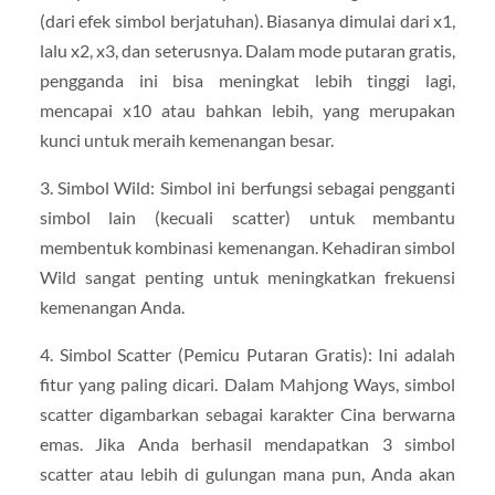
(dari efek simbol berjatuhan). Biasanya dimulai dari x1,
lalu x2, x3, dan seterusnya. Dalam mode putaran gratis,
pengganda ini bisa meningkat lebih tinggi lagi,
mencapai x10 atau bahkan lebih, yang merupakan
kunci untuk meraih kemenangan besar.
3. Simbol Wild: Simbol ini berfungsi sebagai pengganti
simbol lain (kecuali scatter) untuk membantu
membentuk kombinasi kemenangan. Kehadiran simbol
Wild sangat penting untuk meningkatkan frekuensi
kemenangan Anda.
4. Simbol Scatter (Pemicu Putaran Gratis): Ini adalah
fitur yang paling dicari. Dalam Mahjong Ways, simbol
scatter digambarkan sebagai karakter Cina berwarna
emas. Jika Anda berhasil mendapatkan 3 simbol
scatter atau lebih di gulungan mana pun, Anda akan