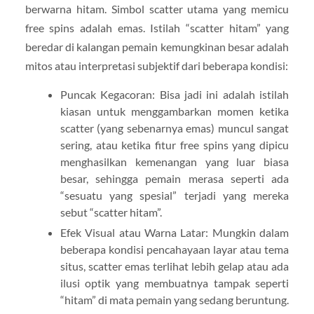
berwarna hitam. Simbol scatter utama yang memicu
free spins adalah emas. Istilah “scatter hitam” yang
beredar di kalangan pemain kemungkinan besar adalah
mitos atau interpretasi subjektif dari beberapa kondisi:
Puncak Kegacoran: Bisa jadi ini adalah istilah
kiasan untuk menggambarkan momen ketika
scatter (yang sebenarnya emas) muncul sangat
sering, atau ketika fitur free spins yang dipicu
menghasilkan kemenangan yang luar biasa
besar, sehingga pemain merasa seperti ada
“sesuatu yang spesial” terjadi yang mereka
sebut “scatter hitam”.
Efek Visual atau Warna Latar: Mungkin dalam
beberapa kondisi pencahayaan layar atau tema
situs, scatter emas terlihat lebih gelap atau ada
ilusi optik yang membuatnya tampak seperti
“hitam” di mata pemain yang sedang beruntung.