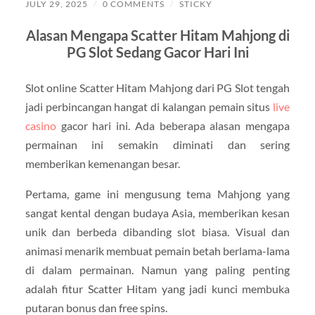
JULY 29, 2025
/
0 COMMENTS
/
STICKY
Alasan Mengapa Scatter Hitam Mahjong di
PG Slot Sedang Gacor Hari Ini
Slot online Scatter Hitam Mahjong dari PG Slot tengah
jadi perbincangan hangat di kalangan pemain situs
live
casino
gacor hari ini. Ada beberapa alasan mengapa
permainan ini semakin diminati dan sering
memberikan kemenangan besar.
Pertama, game ini mengusung tema Mahjong yang
sangat kental dengan budaya Asia, memberikan kesan
unik dan berbeda dibanding slot biasa. Visual dan
animasi menarik membuat pemain betah berlama-lama
di dalam permainan. Namun yang paling penting
adalah fitur Scatter Hitam yang jadi kunci membuka
putaran bonus dan free spins.