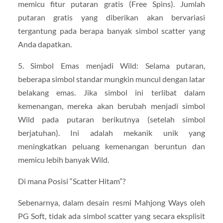
memicu fitur putaran gratis (Free Spins). Jumlah
putaran gratis yang diberikan akan bervariasi
tergantung pada berapa banyak simbol scatter yang
Anda dapatkan.
5. Simbol Emas menjadi Wild: Selama putaran,
beberapa simbol standar mungkin muncul dengan latar
belakang emas. Jika simbol ini terlibat dalam
kemenangan, mereka akan berubah menjadi simbol
Wild pada putaran berikutnya (setelah simbol
berjatuhan). Ini adalah mekanik unik yang
meningkatkan peluang kemenangan beruntun dan
memicu lebih banyak Wild.
Di mana Posisi “Scatter Hitam”?
Sebenarnya, dalam desain resmi Mahjong Ways oleh
PG Soft, tidak ada simbol scatter yang secara eksplisit