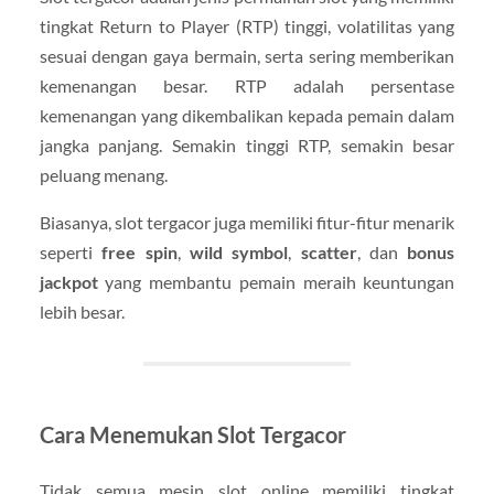
tingkat Return to Player (RTP) tinggi, volatilitas yang
sesuai dengan gaya bermain, serta sering memberikan
kemenangan besar. RTP adalah persentase
kemenangan yang dikembalikan kepada pemain dalam
jangka panjang. Semakin tinggi RTP, semakin besar
peluang menang.
Biasanya, slot tergacor juga memiliki fitur-fitur menarik
seperti
free spin
,
wild symbol
,
scatter
, dan
bonus
jackpot
yang membantu pemain meraih keuntungan
lebih besar.
Cara Menemukan Slot Tergacor
Tidak semua mesin slot online memiliki tingkat