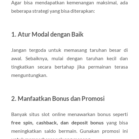
Agar bisa mendapatkan kemenangan maksimal, ada
beberapa strategi yang bisa diterapkan:
1. Atur Modal dengan Baik
Jangan tergoda untuk memasang taruhan besar di
awal. Sebaiknya, mulai dengan taruhan kecil dan
tingkatkan secara bertahap jika permainan terasa
menguntungkan.
2. Manfaatkan Bonus dan Promosi
Banyak situs slot online menawarkan bonus seperti
free spin, cashback, dan deposit bonus
yang bisa
meningkatkan saldo bermain. Gunakan promosi ini