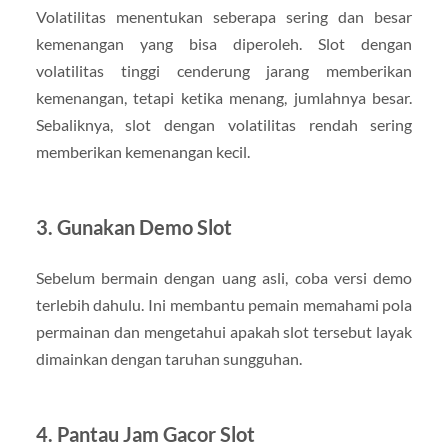
Volatilitas menentukan seberapa sering dan besar
kemenangan yang bisa diperoleh. Slot dengan
volatilitas tinggi cenderung jarang memberikan
kemenangan, tetapi ketika menang, jumlahnya besar.
Sebaliknya, slot dengan volatilitas rendah sering
memberikan kemenangan kecil.
3. Gunakan Demo Slot
Sebelum bermain dengan uang asli, coba versi demo
terlebih dahulu. Ini membantu pemain memahami pola
permainan dan mengetahui apakah slot tersebut layak
dimainkan dengan taruhan sungguhan.
4. Pantau Jam Gacor Slot