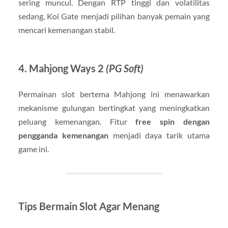
sering muncul. Dengan RTP tinggi dan volatilitas
sedang, Koi Gate menjadi pilihan banyak pemain yang
mencari kemenangan stabil.
4. Mahjong Ways 2
(PG Soft)
Permainan slot bertema Mahjong ini menawarkan
mekanisme gulungan bertingkat yang meningkatkan
peluang kemenangan. Fitur
free spin dengan
pengganda kemenangan
menjadi daya tarik utama
game ini.
Tips Bermain Slot Agar Menang