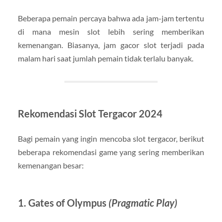
Beberapa pemain percaya bahwa ada jam-jam tertentu
di mana mesin slot lebih sering memberikan
kemenangan. Biasanya, jam gacor slot terjadi pada
malam hari saat jumlah pemain tidak terlalu banyak.
Rekomendasi Slot Tergacor 2024
Bagi pemain yang ingin mencoba slot tergacor, berikut
beberapa rekomendasi game yang sering memberikan
kemenangan besar:
1. Gates of Olympus
(Pragmatic Play)