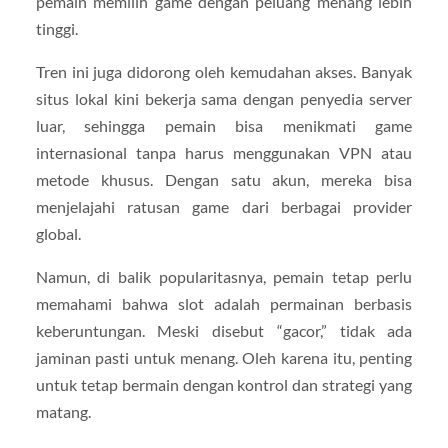
pemain memilih game dengan peluang menang lebih
tinggi.
Tren ini juga didorong oleh kemudahan akses. Banyak
situs lokal kini bekerja sama dengan penyedia server
luar, sehingga pemain bisa menikmati game
internasional tanpa harus menggunakan VPN atau
metode khusus. Dengan satu akun, mereka bisa
menjelajahi ratusan game dari berbagai provider
global.
Namun, di balik popularitasnya, pemain tetap perlu
memahami bahwa slot adalah permainan berbasis
keberuntungan. Meski disebut “gacor,” tidak ada
jaminan pasti untuk menang. Oleh karena itu, penting
untuk tetap bermain dengan kontrol dan strategi yang
matang.