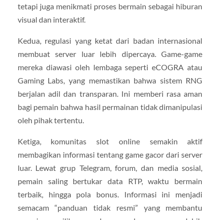
tetapi juga menikmati proses bermain sebagai hiburan
visual dan interaktif.
Kedua, regulasi yang ketat dari badan internasional
membuat server luar lebih dipercaya. Game-game
mereka diawasi oleh lembaga seperti eCOGRA atau
Gaming Labs, yang memastikan bahwa sistem RNG
berjalan adil dan transparan. Ini memberi rasa aman
bagi pemain bahwa hasil permainan tidak dimanipulasi
oleh pihak tertentu.
Ketiga, komunitas slot online semakin aktif
membagikan informasi tentang game gacor dari server
luar. Lewat grup Telegram, forum, dan media sosial,
pemain saling bertukar data RTP, waktu bermain
terbaik, hingga pola bonus. Informasi ini menjadi
semacam “panduan tidak resmi” yang membantu