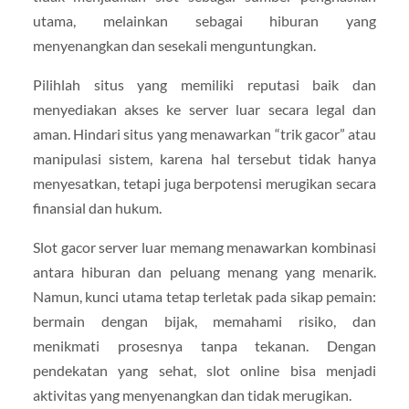
utama, melainkan sebagai hiburan yang
menyenangkan dan sesekali menguntungkan.
Pilihlah situs yang memiliki reputasi baik dan
menyediakan akses ke server luar secara legal dan
aman. Hindari situs yang menawarkan “trik gacor” atau
manipulasi sistem, karena hal tersebut tidak hanya
menyesatkan, tetapi juga berpotensi merugikan secara
finansial dan hukum.
Slot gacor server luar memang menawarkan kombinasi
antara hiburan dan peluang menang yang menarik.
Namun, kunci utama tetap terletak pada sikap pemain:
bermain dengan bijak, memahami risiko, dan
menikmati prosesnya tanpa tekanan. Dengan
pendekatan yang sehat, slot online bisa menjadi
aktivitas yang menyenangkan dan tidak merugikan.