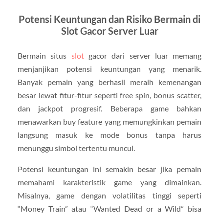
Potensi Keuntungan dan Risiko Bermain di
Slot Gacor Server Luar
Bermain situs
slot
gacor dari server luar memang
menjanjikan potensi keuntungan yang menarik.
Banyak pemain yang berhasil meraih kemenangan
besar lewat fitur-fitur seperti free spin, bonus scatter,
dan jackpot progresif. Beberapa game bahkan
menawarkan buy feature yang memungkinkan pemain
langsung masuk ke mode bonus tanpa harus
menunggu simbol tertentu muncul.
Potensi keuntungan ini semakin besar jika pemain
memahami karakteristik game yang dimainkan.
Misalnya, game dengan volatilitas tinggi seperti
“Money Train” atau “Wanted Dead or a Wild” bisa