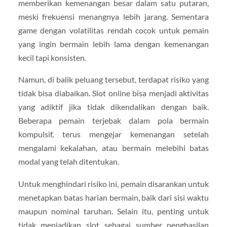
memberikan kemenangan besar dalam satu putaran,
meski frekuensi menangnya lebih jarang. Sementara
game dengan volatilitas rendah cocok untuk pemain
yang ingin bermain lebih lama dengan kemenangan
kecil tapi konsisten.
Namun, di balik peluang tersebut, terdapat risiko yang
tidak bisa diabaikan. Slot online bisa menjadi aktivitas
yang adiktif jika tidak dikendalikan dengan baik.
Beberapa pemain terjebak dalam pola bermain
kompulsif, terus mengejar kemenangan setelah
mengalami kekalahan, atau bermain melebihi batas
modal yang telah ditentukan.
Untuk menghindari risiko ini, pemain disarankan untuk
menetapkan batas harian bermain, baik dari sisi waktu
maupun nominal taruhan. Selain itu, penting untuk
tidak menjadikan slot sebagai sumber penghasilan