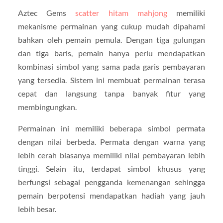
Aztec Gems
scatter hitam mahjong
memiliki
mekanisme permainan yang cukup mudah dipahami
bahkan oleh pemain pemula. Dengan tiga gulungan
dan tiga baris, pemain hanya perlu mendapatkan
kombinasi simbol yang sama pada garis pembayaran
yang tersedia. Sistem ini membuat permainan terasa
cepat dan langsung tanpa banyak fitur yang
membingungkan.
Permainan ini memiliki beberapa simbol permata
dengan nilai berbeda. Permata dengan warna yang
lebih cerah biasanya memiliki nilai pembayaran lebih
tinggi. Selain itu, terdapat simbol khusus yang
berfungsi sebagai pengganda kemenangan sehingga
pemain berpotensi mendapatkan hadiah yang jauh
lebih besar.