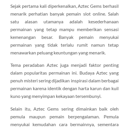
Sejak pertama kali diperkenalkan, Aztec Gems berhasil
menarik perhatian banyak pemain slot online. Salah
satu alasan utamanya adalah kesederhanaan
permainan yang tetap mampu memberikan sensasi
kemenangan besar. Banyak pemain menyukai
permainan yang tidak terlalu rumit namun tetap
menawarkan peluang keuntungan yang menarik.
Tema peradaban Aztec juga menjadi faktor penting
dalam popularitas permainan ini. Budaya Aztec yang
penuh misteri sering dijadikan inspirasi dalam berbagai
permainan karena identik dengan harta karun dan kuil
kuno yang menyimpan kekayaan tersembunyi.
Selain itu, Aztec Gems sering dimainkan baik oleh
pemula maupun pemain berpengalaman. Pemula
menyukai kemudahan cara bermainnya, sementara