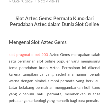
MARCH 7, 2026
/
0 COMMENTS
Slot Aztec Gems: Permata Kuno dari
Peradaban Aztec dalam Dunia Slot Online
Mengenal Slot Aztec Gems
slot pragmatic bet 200
Aztec Gems merupakan salah
satu permainan slot online populer yang mengusung
tema peradaban kuno Aztec. Permainan ini dikenal
karena tampilannya yang sederhana namun penuh
warna dengan simbol-simbol permata yang berkilau.
Latar belakang permainan menggambarkan kuil kuno
yang dipenuhi batu permata, memberikan nuansa
petualangan arkeologi yang menarik bagi para pemain.