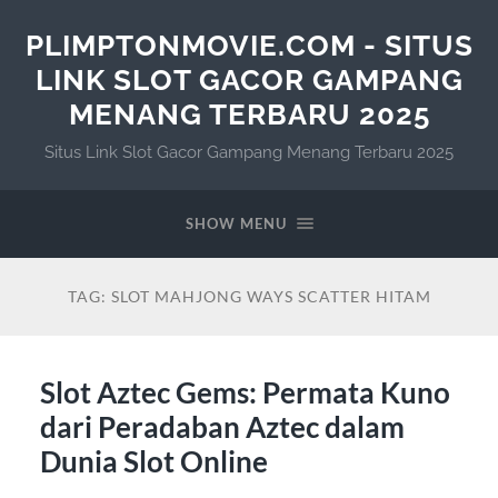
PLIMPTONMOVIE.COM - SITUS
LINK SLOT GACOR GAMPANG
MENANG TERBARU 2025
Situs Link Slot Gacor Gampang Menang Terbaru 2025
SHOW MENU
TAG:
SLOT MAHJONG WAYS SCATTER HITAM
Slot Aztec Gems: Permata Kuno
dari Peradaban Aztec dalam
Dunia Slot Online