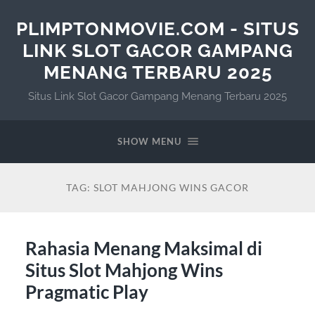
PLIMPTONMOVIE.COM - SITUS
LINK SLOT GACOR GAMPANG
MENANG TERBARU 2025
Situs Link Slot Gacor Gampang Menang Terbaru 2025
SHOW MENU
TAG:
SLOT MAHJONG WINS GACOR
Rahasia Menang Maksimal di
Situs Slot Mahjong Wins
Pragmatic Play