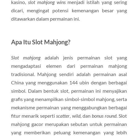
kasino,
slot mahjong wins
menjadi istilah yang sering
dicari, mengingat potensi kemenangan besar yang
ditawarkan dalam permainan ini.
Apa Itu Slot Mahjong?
Slot mahjong
adalah jenis permainan slot yang
mengadaptasi elemen dari permainan mahjong
tradisional. Mahjong sendiri adalah permainan asal
China yang menggunakan 144 ubin dengan berbagai
simbol. Dalam bentuk slot, permainan ini menyajikan
grafis yang menampilkan simbol-simbol mahjong, serta
mekanisme permainan yang menggabungkan berbagai
fitur menarik seperti
scatter
,
wild
, dan
bonus round
. Slot
mahjong gacor merupakan sebutan untuk permainan
yang memberikan peluang kemenangan yang lebih