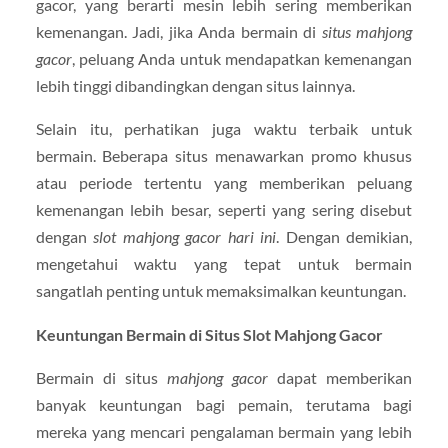
gacor, yang berarti mesin lebih sering memberikan
kemenangan. Jadi, jika Anda bermain di
situs mahjong
gacor
, peluang Anda untuk mendapatkan kemenangan
lebih tinggi dibandingkan dengan situs lainnya.
Selain itu, perhatikan juga waktu terbaik untuk
bermain. Beberapa situs menawarkan promo khusus
atau periode tertentu yang memberikan peluang
kemenangan lebih besar, seperti yang sering disebut
dengan
slot mahjong gacor hari ini
. Dengan demikian,
mengetahui waktu yang tepat untuk bermain
sangatlah penting untuk memaksimalkan keuntungan.
Keuntungan Bermain di Situs Slot Mahjong Gacor
Bermain di situs
mahjong gacor
dapat memberikan
banyak keuntungan bagi pemain, terutama bagi
mereka yang mencari pengalaman bermain yang lebih