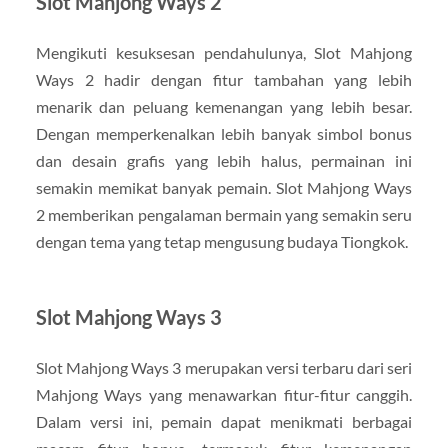
Slot Mahjong Ways 2
Mengikuti kesuksesan pendahulunya, Slot Mahjong
Ways 2 hadir dengan fitur tambahan yang lebih
menarik dan peluang kemenangan yang lebih besar.
Dengan memperkenalkan lebih banyak simbol bonus
dan desain grafis yang lebih halus, permainan ini
semakin memikat banyak pemain. Slot Mahjong Ways
2 memberikan pengalaman bermain yang semakin seru
dengan tema yang tetap mengusung budaya Tiongkok.
Slot Mahjong Ways 3
Slot Mahjong Ways 3 merupakan versi terbaru dari seri
Mahjong Ways yang menawarkan fitur-fitur canggih.
Dalam versi ini, pemain dapat menikmati berbagai