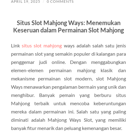
APRIL 19, 2025
/
0 COMMENTS
Situs Slot Mahjong Ways: Menemukan
Keseruan dalam Permainan Slot Mahjong
Link
situs slot mahjong
ways
adalah salah satu jenis
permainan slot yang semakin populer di kalangan para
penggemar judi online. Dengan menggabungkan
elemen-elemen permainan mahjong klasik dan
mekanisme permainan slot modern, slot Mahjong
Ways menawarkan pengalaman bermain yang unik dan
menghibur. Banyak pemain yang berburu situs
Mahjong terbaik untuk mencoba keberuntungan
mereka dalam permainan ini. Salah satu yang paling
diminati adalah Mahjong Ways Slot, yang memiliki
banyak fitur menarik dan peluang kemenangan besar.