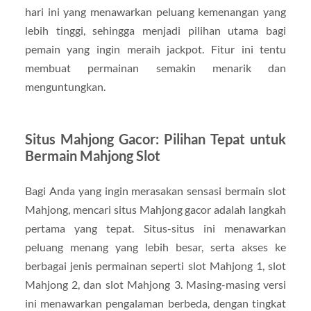
hari ini yang menawarkan peluang kemenangan yang
lebih tinggi, sehingga menjadi pilihan utama bagi
pemain yang ingin meraih jackpot. Fitur ini tentu
membuat permainan semakin menarik dan
menguntungkan.
Situs Mahjong Gacor: Pilihan Tepat untuk
Bermain Mahjong Slot
Bagi Anda yang ingin merasakan sensasi bermain slot
Mahjong, mencari situs Mahjong gacor adalah langkah
pertama yang tepat. Situs-situs ini menawarkan
peluang menang yang lebih besar, serta akses ke
berbagai jenis permainan seperti slot Mahjong 1, slot
Mahjong 2, dan slot Mahjong 3. Masing-masing versi
ini menawarkan pengalaman berbeda, dengan tingkat