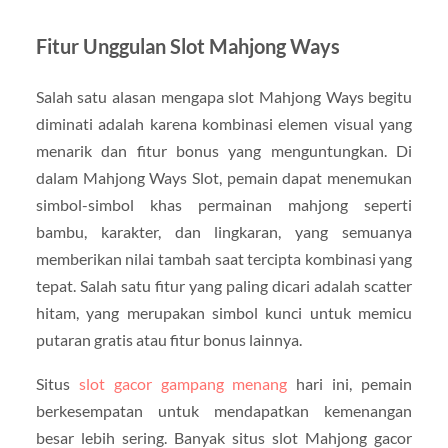
Fitur Unggulan Slot Mahjong Ways
Salah satu alasan mengapa slot Mahjong Ways begitu
diminati adalah karena kombinasi elemen visual yang
menarik dan fitur bonus yang menguntungkan. Di
dalam Mahjong Ways Slot, pemain dapat menemukan
simbol-simbol khas permainan mahjong seperti
bambu, karakter, dan lingkaran, yang semuanya
memberikan nilai tambah saat tercipta kombinasi yang
tepat. Salah satu fitur yang paling dicari adalah scatter
hitam, yang merupakan simbol kunci untuk memicu
putaran gratis atau fitur bonus lainnya.
Situs
slot gacor gampang menang
hari ini
, pemain
berkesempatan untuk mendapatkan kemenangan
besar lebih sering. Banyak situs slot Mahjong gacor