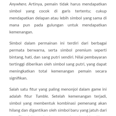
Anywhere
. Artinya, pemain tidak harus mendapatkan
simbol yang cocok di garis tertentu; cukup
mendapatkan delapan atau lebih simbol yang sama di
mana pun pada gulungan untuk mendapatkan
kemenangan.
Simbol dalam permainan ini terdiri dari berbagai
permata berwarna, serta simbol premium seperti
bintang, hati, dan sang putri sendiri. Nilai pembayaran
tertinggi diberikan oleh simbol sang putri, yang dapat
meningkatkan total kemenangan pemain secara
signifikan.
Salah satu fitur yang paling menonjol dalam game ini
adalah fitur
Tumble
. Setelah kemenangan terjadi,
simbol yang membentuk kombinasi pemenang akan
hilang dan digantikan oleh simbol baru yang jatuh dari