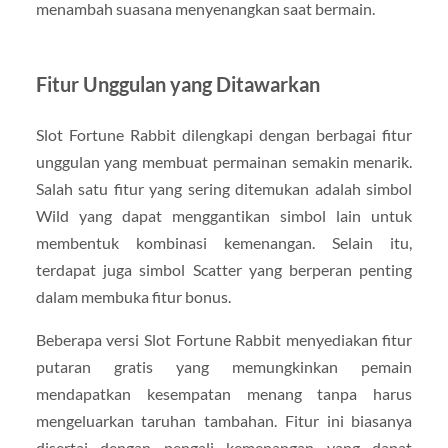
menambah suasana menyenangkan saat bermain.
Fitur Unggulan yang Ditawarkan
Slot Fortune Rabbit dilengkapi dengan berbagai fitur
unggulan yang membuat permainan semakin menarik.
Salah satu fitur yang sering ditemukan adalah simbol
Wild yang dapat menggantikan simbol lain untuk
membentuk kombinasi kemenangan. Selain itu,
terdapat juga simbol Scatter yang berperan penting
dalam membuka fitur bonus.
Beberapa versi Slot Fortune Rabbit menyediakan fitur
putaran gratis yang memungkinkan pemain
mendapatkan kesempatan menang tanpa harus
mengeluarkan taruhan tambahan. Fitur ini biasanya
disertai dengan pengali kemenangan yang dapat