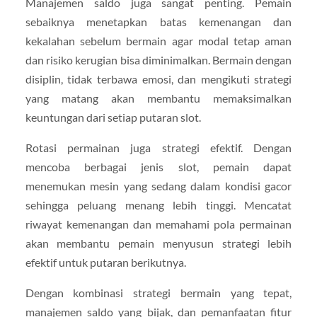
Manajemen saldo juga sangat penting. Pemain
sebaiknya menetapkan batas kemenangan dan
kekalahan sebelum bermain agar modal tetap aman
dan risiko kerugian bisa diminimalkan. Bermain dengan
disiplin, tidak terbawa emosi, dan mengikuti strategi
yang matang akan membantu memaksimalkan
keuntungan dari setiap putaran slot.
Rotasi permainan juga strategi efektif. Dengan
mencoba berbagai jenis slot, pemain dapat
menemukan mesin yang sedang dalam kondisi gacor
sehingga peluang menang lebih tinggi. Mencatat
riwayat kemenangan dan memahami pola permainan
akan membantu pemain menyusun strategi lebih
efektif untuk putaran berikutnya.
Dengan kombinasi strategi bermain yang tepat,
manajemen saldo yang bijak, dan pemanfaatan fitur