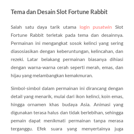
Tema dan Desain Slot Fortune Rabbit
Salah satu daya tarik utama
login pusatwin
Slot
Fortune Rabbit terletak pada tema dan desainnya.
Permainan ini mengangkat sosok kelinci yang sering
diasosiasikan dengan keberuntungan, kelincahan, dan
rezeki. Latar belakang permainan biasanya dihiasi
dengan warna-warna cerah seperti merah, emas, dan
hijau yang melambangkan kemakmuran.
Simbol-simbol dalam permainan ini dirancang dengan
detail yang menarik, mulai dari ikon kelinci, koin emas,
hingga ornamen khas budaya Asia. Animasi yang
digunakan terasa halus dan tidak berlebihan, sehingga
pemain dapat menikmati permainan tanpa merasa
terganggu. Efek suara yang menyertainya juga