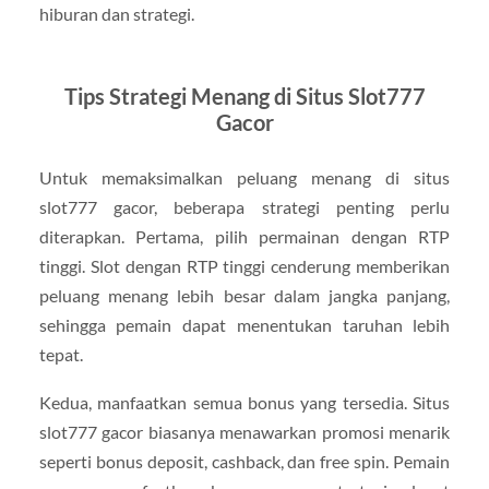
hiburan dan strategi.
Tips Strategi Menang di Situs Slot777
Gacor
Untuk memaksimalkan peluang menang di situs
slot777 gacor, beberapa strategi penting perlu
diterapkan. Pertama, pilih permainan dengan RTP
tinggi. Slot dengan RTP tinggi cenderung memberikan
peluang menang lebih besar dalam jangka panjang,
sehingga pemain dapat menentukan taruhan lebih
tepat.
Kedua, manfaatkan semua bonus yang tersedia. Situs
slot777 gacor biasanya menawarkan promosi menarik
seperti bonus deposit, cashback, dan free spin. Pemain