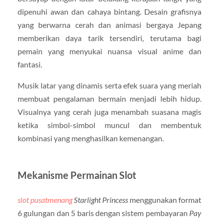
dipenuhi awan dan cahaya bintang. Desain grafisnya
yang berwarna cerah dan animasi bergaya Jepang
memberikan daya tarik tersendiri, terutama bagi
pemain yang menyukai nuansa visual anime dan
fantasi.
Musik latar yang dinamis serta efek suara yang meriah
membuat pengalaman bermain menjadi lebih hidup.
Visualnya yang cerah juga menambah suasana magis
ketika simbol-simbol muncul dan membentuk
kombinasi yang menghasilkan kemenangan.
Mekanisme Permainan Slot
slot pusatmenang
Starlight Princess
menggunakan format
6 gulungan dan 5 baris dengan sistem pembayaran
Pay