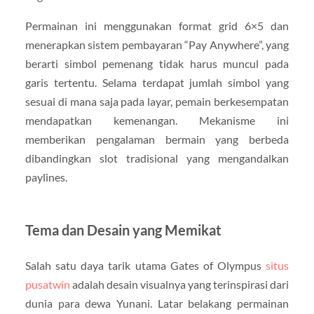
Permainan ini menggunakan format grid 6×5 dan
menerapkan sistem pembayaran “Pay Anywhere”, yang
berarti simbol pemenang tidak harus muncul pada
garis tertentu. Selama terdapat jumlah simbol yang
sesuai di mana saja pada layar, pemain berkesempatan
mendapatkan kemenangan. Mekanisme ini
memberikan pengalaman bermain yang berbeda
dibandingkan slot tradisional yang mengandalkan
paylines.
Tema dan Desain yang Memikat
Salah satu daya tarik utama Gates of Olympus
situs
pusatwin
adalah desain visualnya yang terinspirasi dari
dunia para dewa Yunani. Latar belakang permainan