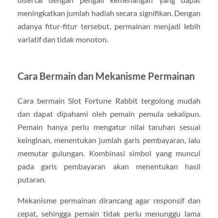
meningkatkan jumlah hadiah secara signifikan. Dengan
adanya fitur-fitur tersebut, permainan menjadi lebih
variatif dan tidak monoton.
Cara Bermain dan Mekanisme Permainan
Cara bermain Slot Fortune Rabbit tergolong mudah
dan dapat dipahami oleh pemain pemula sekalipun.
Pemain hanya perlu mengatur nilai taruhan sesuai
keinginan, menentukan jumlah garis pembayaran, lalu
memutar gulungan. Kombinasi simbol yang muncul
pada garis pembayaran akan menentukan hasil
putaran.
Mekanisme permainan dirancang agar responsif dan
cepat, sehingga pemain tidak perlu menunggu lama