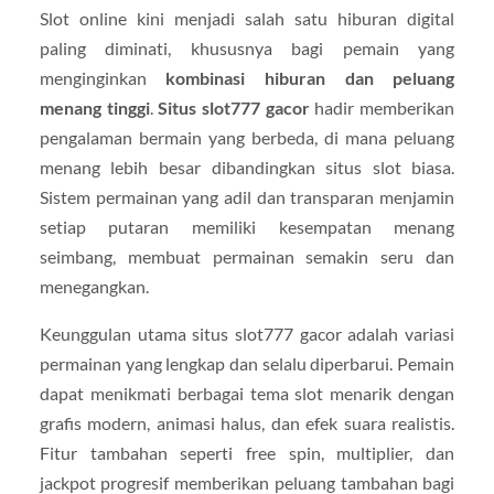
Slot online kini menjadi salah satu hiburan digital
paling diminati, khususnya bagi pemain yang
menginginkan
kombinasi hiburan dan peluang
menang tinggi
.
Situs slot777 gacor
hadir memberikan
pengalaman bermain yang berbeda, di mana peluang
menang lebih besar dibandingkan situs slot biasa.
Sistem permainan yang adil dan transparan menjamin
setiap putaran memiliki kesempatan menang
seimbang, membuat permainan semakin seru dan
menegangkan.
Keunggulan utama situs slot777 gacor adalah variasi
permainan yang lengkap dan selalu diperbarui. Pemain
dapat menikmati berbagai tema slot menarik dengan
grafis modern, animasi halus, dan efek suara realistis.
Fitur tambahan seperti free spin, multiplier, dan
jackpot progresif memberikan peluang tambahan bagi