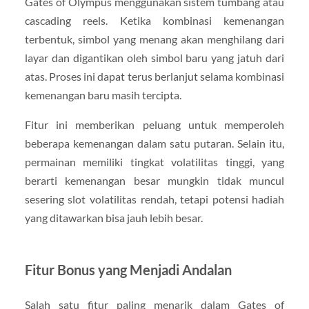
Gates of Olympus menggunakan sistem tumbang atau
cascading reels. Ketika kombinasi kemenangan
terbentuk, simbol yang menang akan menghilang dari
layar dan digantikan oleh simbol baru yang jatuh dari
atas. Proses ini dapat terus berlanjut selama kombinasi
kemenangan baru masih tercipta.
Fitur ini memberikan peluang untuk memperoleh
beberapa kemenangan dalam satu putaran. Selain itu,
permainan memiliki tingkat volatilitas tinggi, yang
berarti kemenangan besar mungkin tidak muncul
sesering slot volatilitas rendah, tetapi potensi hadiah
yang ditawarkan bisa jauh lebih besar.
Fitur Bonus yang Menjadi Andalan
Salah satu fitur paling menarik dalam Gates of