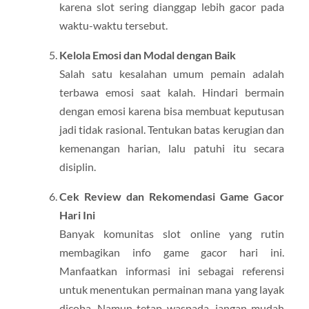
karena slot sering dianggap lebih gacor pada
waktu-waktu tersebut.
Kelola Emosi dan Modal dengan Baik
Salah satu kesalahan umum pemain adalah
terbawa emosi saat kalah. Hindari bermain
dengan emosi karena bisa membuat keputusan
jadi tidak rasional. Tentukan batas kerugian dan
kemenangan harian, lalu patuhi itu secara
disiplin.
Cek Review dan Rekomendasi Game Gacor
Hari Ini
Banyak komunitas slot online yang rutin
membagikan info game gacor hari ini.
Manfaatkan informasi ini sebagai referensi
untuk menentukan permainan mana yang layak
dicoba. Namun tetap waspada, jangan mudah