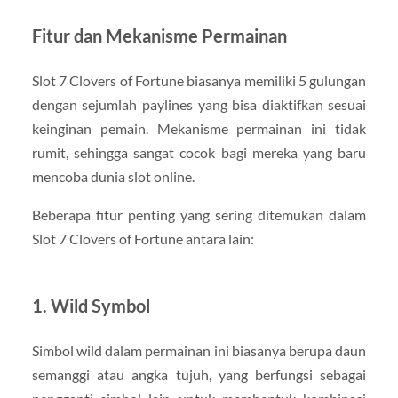
Fitur dan Mekanisme Permainan
Slot 7 Clovers of Fortune biasanya memiliki 5 gulungan
dengan sejumlah paylines yang bisa diaktifkan sesuai
keinginan pemain. Mekanisme permainan ini tidak
rumit, sehingga sangat cocok bagi mereka yang baru
mencoba dunia slot online.
Beberapa fitur penting yang sering ditemukan dalam
Slot 7 Clovers of Fortune antara lain:
1. Wild Symbol
Simbol wild dalam permainan ini biasanya berupa daun
semanggi atau angka tujuh, yang berfungsi sebagai