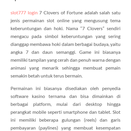
slot777 login
7 Clovers of Fortune adalah salah satu
jenis permainan slot online yang mengusung tema
keberuntungan dan hoki. Nama “7 Clovers” sendiri
mengacu pada simbol keberuntungan yang sering
dianggap membawa hoki dalam berbagai budaya, yaitu
angka 7 dan daun semanggi. Game ini biasanya
memiliki tampilan yang cerah dan penuh warna dengan
animasi yang menarik sehingga membuat pemain
semakin betah untuk terus bermain.
Permainan ini biasanya disediakan oleh penyedia
software kasino ternama dan bisa dimainkan di
berbagai platform, mulai dari desktop hingga
perangkat mobile seperti smartphone dan tablet. Slot
ini memiliki beberapa gulungan (reels) dan garis
pembayaran (paylines) yang membuat kesempatan