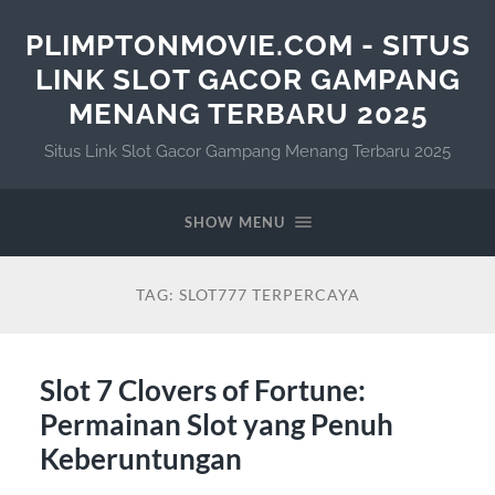
PLIMPTONMOVIE.COM - SITUS
LINK SLOT GACOR GAMPANG
MENANG TERBARU 2025
Situs Link Slot Gacor Gampang Menang Terbaru 2025
SHOW MENU
TAG:
SLOT777 TERPERCAYA
Slot 7 Clovers of Fortune:
Permainan Slot yang Penuh
Keberuntungan