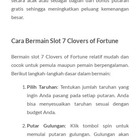
secara acak atau sebagai bagian dari bonus putaran
gratis sehingga meningkatkan peluang kemenangan
besar.
Cara Bermain Slot 7 Clovers of Fortune
Bermain slot 7 Clovers of Fortune relatif mudah dan
cocok untuk pemula maupun pemain berpengalaman.
Berikut langkah-langkah dasar dalam bermain:
Pilih Taruhan:
Tentukan jumlah taruhan yang
ingin Anda pasang pada setiap putaran. Anda
bisa menyesuaikan taruhan sesuai dengan
budget Anda.
Putar Gulungan:
Klik tombol spin untuk
memulai putaran gulungan. Gulungan akan