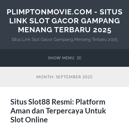
PLIMPTONMOVIE.COM - SITUS
LINK SLOT GACOR GAMPANG
MENANG TERBARU 2025
Situs Link Slot Gacor Gampang Menang Terbaru 2025
SHOW MENU
MONTH:
SEPTEMBER 2025
Situs Slot88 Resmi: Platform
Aman dan Terpercaya Untuk
Slot Online