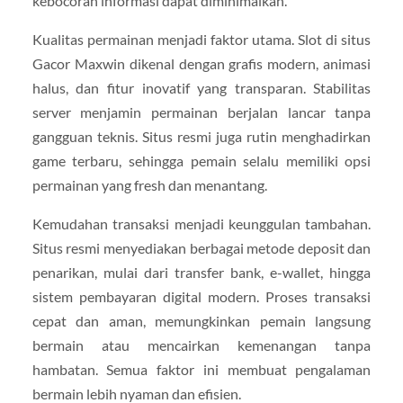
kebocoran informasi dapat diminimalkan.
Kualitas permainan menjadi faktor utama. Slot di situs
Gacor Maxwin dikenal dengan grafis modern, animasi
halus, dan fitur inovatif yang transparan. Stabilitas
server menjamin permainan berjalan lancar tanpa
gangguan teknis. Situs resmi juga rutin menghadirkan
game terbaru, sehingga pemain selalu memiliki opsi
permainan yang fresh dan menantang.
Kemudahan transaksi menjadi keunggulan tambahan.
Situs resmi menyediakan berbagai metode deposit dan
penarikan, mulai dari transfer bank, e-wallet, hingga
sistem pembayaran digital modern. Proses transaksi
cepat dan aman, memungkinkan pemain langsung
bermain atau mencairkan kemenangan tanpa
hambatan. Semua faktor ini membuat pengalaman
bermain lebih nyaman dan efisien.