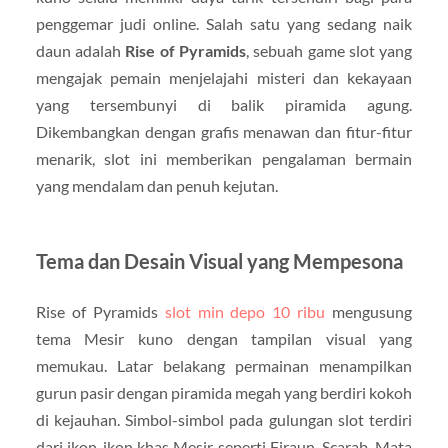
penggemar judi online. Salah satu yang sedang naik
daun adalah
Rise of Pyramids
, sebuah game slot yang
mengajak pemain menjelajahi misteri dan kekayaan
yang tersembunyi di balik piramida agung.
Dikembangkan dengan grafis menawan dan fitur-fitur
menarik, slot ini memberikan pengalaman bermain
yang mendalam dan penuh kejutan.
Tema dan Desain Visual yang Mempesona
Rise of Pyramids
slot min depo 10 ribu
mengusung
tema Mesir kuno dengan tampilan visual yang
memukau. Latar belakang permainan menampilkan
gurun pasir dengan piramida megah yang berdiri kokoh
di kejauhan. Simbol-simbol pada gulungan slot terdiri
dari ikon-ikon khas Mesir seperti Firaun, Scarab, Mata