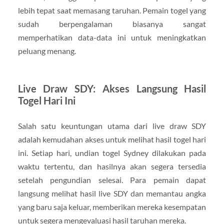
lebih tepat saat memasang taruhan. Pemain togel yang
sudah berpengalaman biasanya sangat
memperhatikan data-data ini untuk meningkatkan
peluang menang.
Live Draw SDY: Akses Langsung Hasil
Togel Hari Ini
Salah satu keuntungan utama dari live draw SDY
adalah kemudahan akses untuk melihat hasil togel hari
ini. Setiap hari, undian togel Sydney dilakukan pada
waktu tertentu, dan hasilnya akan segera tersedia
setelah pengundian selesai. Para pemain dapat
langsung melihat hasil live SDY dan memantau angka
yang baru saja keluar, memberikan mereka kesempatan
untuk segera mengevaluasi hasil taruhan mereka.