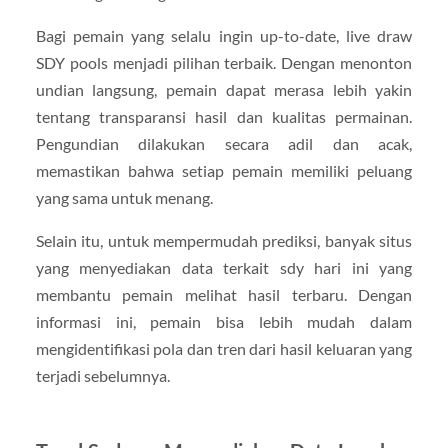
Bagi pemain yang selalu ingin up-to-date, live draw
SDY pools menjadi pilihan terbaik. Dengan menonton
undian langsung, pemain dapat merasa lebih yakin
tentang transparansi hasil dan kualitas permainan.
Pengundian dilakukan secara adil dan acak,
memastikan bahwa setiap pemain memiliki peluang
yang sama untuk menang.
Selain itu, untuk mempermudah prediksi, banyak situs
yang menyediakan data terkait sdy hari ini yang
membantu pemain melihat hasil terbaru. Dengan
informasi ini, pemain bisa lebih mudah dalam
mengidentifikasi pola dan tren dari hasil keluaran yang
terjadi sebelumnya.