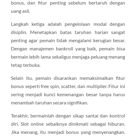
bonus, dan fitur penting sebelum bertaruh dengan
uang asli.
Langkah ketiga adalah pengelolaan modal dengan
disiplin. Menetapkan batas taruhan harian sangat
penting agar pemain tidak mengalami kerugian besar.
Dengan manajemen bankroll yang baik, pemain bisa
bermain lebih lama sekaligus menjaga peluang menang
tetap terbuka.
Selain itu, pemain disarankan memaksimalkan fitur
bonus seperti free spin, scatter, dan multiplier. Fitur ini
sering menjadi kunci kemenangan besar tanpa harus
menambah taruhan secara signifikan.
Terakhir, bermainlah dengan sikap santai dan kontrol
diri. Slot online sebaiknya dinikmati sebagai hiburan.
Jika menang, itu menjadi bonus yang menyenangkan.