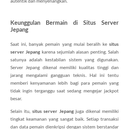
autentik dan menyenangkan.
Keunggulan Bermain di Situs Server
Jepang
Saat ini, banyak pemain yang mulai beralih ke
situs
server Jepang
karena sejumlah alasan penting. Salah
satunya adalah kestabilan sistem yang digunakan.
Server Jepang dikenal memiliki kualitas tinggi dan
jarang mengalami gangguan teknis. Hal ini tentu
memberi kenyamanan lebih bagi para pemain yang
tidak ingin terganggu saat sedang mengejar jackpot
besar.
Selain itu,
situs server Jepang
juga dikenal memiliki
tingkat keamanan yang sangat baik. Setiap transaksi
dan data pemain dienkripsi dengan sistem berstandar