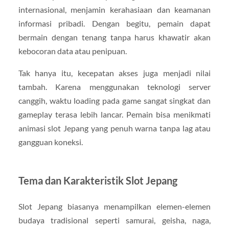
internasional, menjamin kerahasiaan dan keamanan
informasi pribadi. Dengan begitu, pemain dapat
bermain dengan tenang tanpa harus khawatir akan
kebocoran data atau penipuan.
Tak hanya itu, kecepatan akses juga menjadi nilai
tambah. Karena menggunakan teknologi server
canggih, waktu loading pada game sangat singkat dan
gameplay terasa lebih lancar. Pemain bisa menikmati
animasi slot Jepang yang penuh warna tanpa lag atau
gangguan koneksi.
Tema dan Karakteristik Slot Jepang
Slot Jepang biasanya menampilkan elemen-elemen
budaya tradisional seperti samurai, geisha, naga,