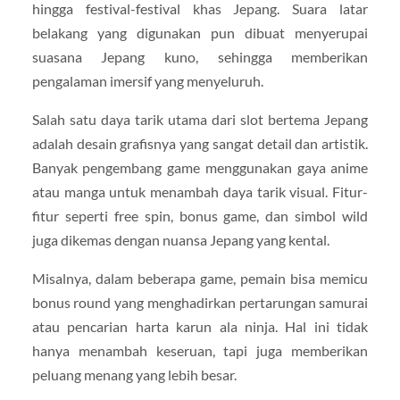
hingga festival-festival khas Jepang. Suara latar
belakang yang digunakan pun dibuat menyerupai
suasana Jepang kuno, sehingga memberikan
pengalaman imersif yang menyeluruh.
Salah satu daya tarik utama dari slot bertema Jepang
adalah desain grafisnya yang sangat detail dan artistik.
Banyak pengembang game menggunakan gaya anime
atau manga untuk menambah daya tarik visual. Fitur-
fitur seperti free spin, bonus game, dan simbol wild
juga dikemas dengan nuansa Jepang yang kental.
Misalnya, dalam beberapa game, pemain bisa memicu
bonus round yang menghadirkan pertarungan samurai
atau pencarian harta karun ala ninja. Hal ini tidak
hanya menambah keseruan, tapi juga memberikan
peluang menang yang lebih besar.