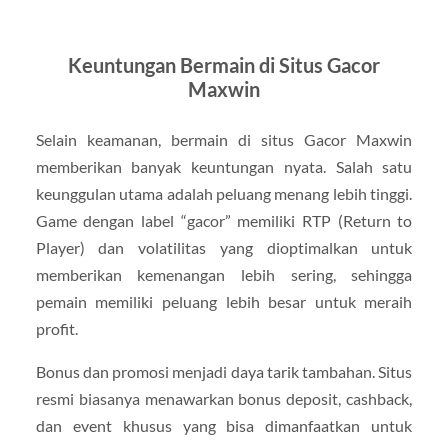
Keuntungan Bermain di Situs Gacor
Maxwin
Selain keamanan, bermain di situs Gacor Maxwin
memberikan banyak keuntungan nyata. Salah satu
keunggulan utama adalah peluang menang lebih tinggi.
Game dengan label “gacor” memiliki RTP (Return to
Player) dan volatilitas yang dioptimalkan untuk
memberikan kemenangan lebih sering, sehingga
pemain memiliki peluang lebih besar untuk meraih
profit.
Bonus dan promosi menjadi daya tarik tambahan. Situs
resmi biasanya menawarkan bonus deposit, cashback,
dan event khusus yang bisa dimanfaatkan untuk