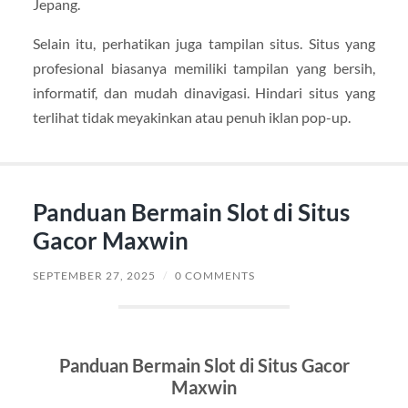
Jepang.
Selain itu, perhatikan juga tampilan situs. Situs yang
profesional biasanya memiliki tampilan yang bersih,
informatif, dan mudah dinavigasi. Hindari situs yang
terlihat tidak meyakinkan atau penuh iklan pop-up.
Panduan Bermain Slot di Situs
Gacor Maxwin
SEPTEMBER 27, 2025
/
0 COMMENTS
Panduan Bermain Slot di Situs Gacor
Maxwin