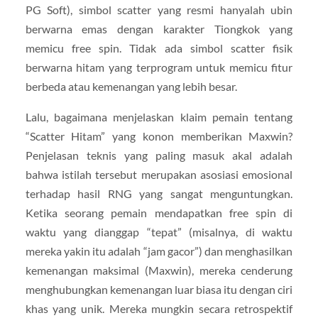
PG Soft), simbol scatter yang resmi hanyalah ubin
berwarna emas dengan karakter Tiongkok yang
memicu free spin. Tidak ada simbol scatter fisik
berwarna hitam yang terprogram untuk memicu fitur
berbeda atau kemenangan yang lebih besar.
Lalu, bagaimana menjelaskan klaim pemain tentang
“Scatter Hitam” yang konon memberikan Maxwin?
Penjelasan teknis yang paling masuk akal adalah
bahwa istilah tersebut merupakan asosiasi emosional
terhadap hasil RNG yang sangat menguntungkan.
Ketika seorang pemain mendapatkan free spin di
waktu yang dianggap “tepat” (misalnya, di waktu
mereka yakin itu adalah “jam gacor”) dan menghasilkan
kemenangan maksimal (Maxwin), mereka cenderung
menghubungkan kemenangan luar biasa itu dengan ciri
khas yang unik. Mereka mungkin secara retrospektif