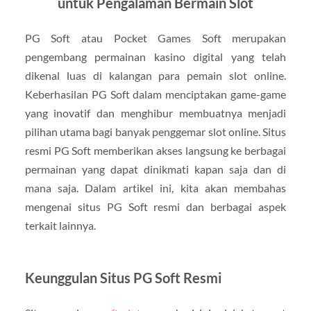
untuk Pengalaman Bermain Slot
PG Soft atau Pocket Games Soft merupakan
pengembang permainan kasino digital yang telah
dikenal luas di kalangan para pemain slot online.
Keberhasilan PG Soft dalam menciptakan game-game
yang inovatif dan menghibur membuatnya menjadi
pilihan utama bagi banyak penggemar slot online. Situs
resmi PG Soft memberikan akses langsung ke berbagai
permainan yang dapat dinikmati kapan saja dan di
mana saja. Dalam artikel ini, kita akan membahas
mengenai situs PG Soft resmi dan berbagai aspek
terkait lainnya.
Keunggulan Situs PG Soft Resmi