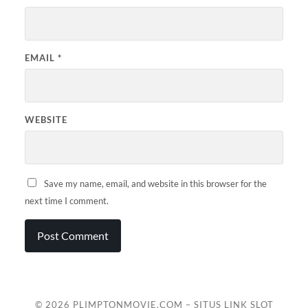
EMAIL
*
WEBSITE
Save my name, email, and website in this browser for the
next time I comment.
© 2026
PLIMPTONMOVIE.COM – SITUS LINK SLOT