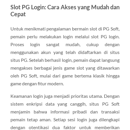
Slot PG Login: Cara Akses yang Mudah dan
Cepat
Untuk menikmati pengalaman bermain slot di PG Soft,
pemain perlu melakukan login melalui slot PG login.
Proses login sangat mudah, cukup dengan
menggunakan akun yang telah didaftarkan di situs
situs PG. Setelah berhasil login, pemain dapat langsung
mengakses berbagai jenis game slot yang ditawarkan
oleh PG Soft, mulai dari game bertema klasik hingga
game dengan fitur modern.
Keamanan login juga menjadi prioritas utama. Dengan
sistem enkripsi data yang canggih, situs PG Soft
menjamin bahwa informasi pribadi dan transaksi
pemain tetap aman. Setiap sesi login juga dilengkapi
dengan otentikasi dua faktor untuk memberikan