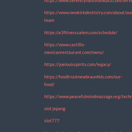
https://www.serenitynailsmankato.com/servi
https://www.newkirkdentistry.com/about/our
team
https://e3fitnesssalem.com/schedule/
https://www.castillo-
mexicanrestaurant.com/menu/
https://joelouisspirits.com/legacy/
https://foodtrucknewbraunfels.com/our-
food/
https://www.peacefulmindmassage.org/techn
slot jepang
slot777