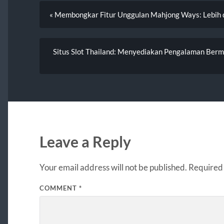
« Membongkar Fitur Unggulan Mahjong Ways: Lebih d
Situs Slot Thailand: Menyediakan Pengalaman Berma
Leave a Reply
Your email address will not be published.
Required 
COMMENT
*