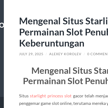
Mengenal Situs Starli
COM
Permainan Slot Penu
Keberuntungan
JULY 29, 2025
/
ALEXEY KOROLEV
/
0 COMMEN
Mengenal Situs Star
Permainan Slot Penu
Situs
starlight princess slot
gacor
telah menjad
penggemar game slot online, terutama mereka 