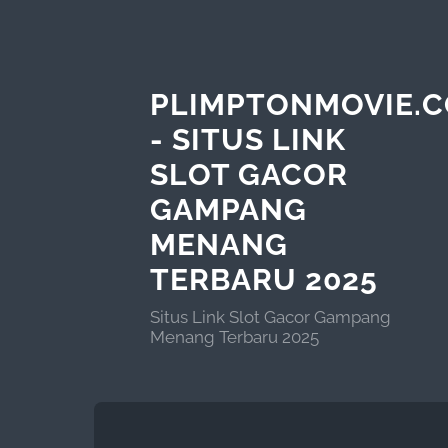
PLIMPTONMOVIE.
- SITUS LINK
SLOT GACOR
GAMPANG
MENANG
TERBARU 2025
Situs Link Slot Gacor Gampang
Menang Terbaru 2025