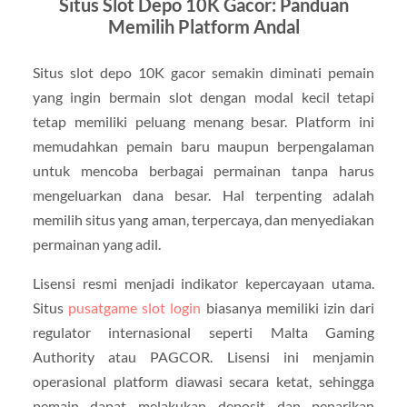
Situs Slot Depo 10K Gacor: Panduan
Memilih Platform Andal
Situs slot depo 10K gacor semakin diminati pemain
yang ingin bermain slot dengan modal kecil tetapi
tetap memiliki peluang menang besar. Platform ini
memudahkan pemain baru maupun berpengalaman
untuk mencoba berbagai permainan tanpa harus
mengeluarkan dana besar. Hal terpenting adalah
memilih situs yang aman, terpercaya, dan menyediakan
permainan yang adil.
Lisensi resmi menjadi indikator kepercayaan utama.
Situs
pusatgame slot login
biasanya memiliki izin dari
regulator internasional seperti Malta Gaming
Authority atau PAGCOR. Lisensi ini menjamin
operasional platform diawasi secara ketat, sehingga
pemain dapat melakukan deposit dan penarikan