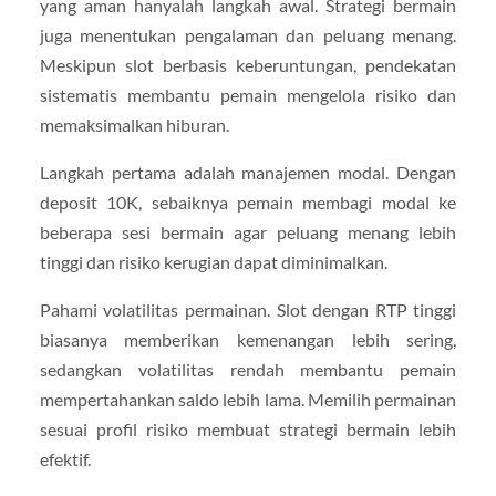
yang aman hanyalah langkah awal. Strategi bermain
juga menentukan pengalaman dan peluang menang.
Meskipun slot berbasis keberuntungan, pendekatan
sistematis membantu pemain mengelola risiko dan
memaksimalkan hiburan.
Langkah pertama adalah manajemen modal. Dengan
deposit 10K, sebaiknya pemain membagi modal ke
beberapa sesi bermain agar peluang menang lebih
tinggi dan risiko kerugian dapat diminimalkan.
Pahami volatilitas permainan. Slot dengan RTP tinggi
biasanya memberikan kemenangan lebih sering,
sedangkan volatilitas rendah membantu pemain
mempertahankan saldo lebih lama. Memilih permainan
sesuai profil risiko membuat strategi bermain lebih
efektif.