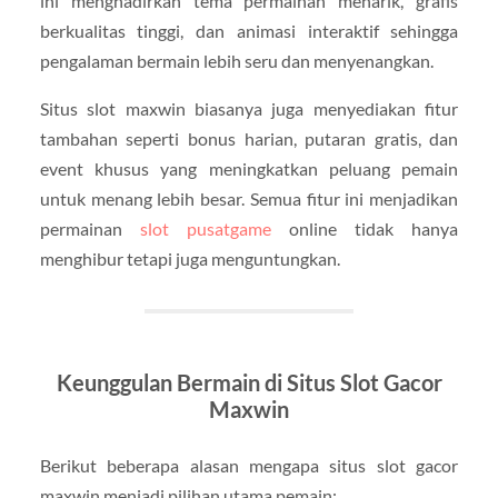
ini menghadirkan tema permainan menarik, grafis
berkualitas tinggi, dan animasi interaktif sehingga
pengalaman bermain lebih seru dan menyenangkan.
Situs slot maxwin biasanya juga menyediakan fitur
tambahan seperti bonus harian, putaran gratis, dan
event khusus yang meningkatkan peluang pemain
untuk menang lebih besar. Semua fitur ini menjadikan
permainan
slot pusatgame
online tidak hanya
menghibur tetapi juga menguntungkan.
Keunggulan Bermain di Situs Slot Gacor
Maxwin
Berikut beberapa alasan mengapa situs slot gacor
maxwin menjadi pilihan utama pemain: