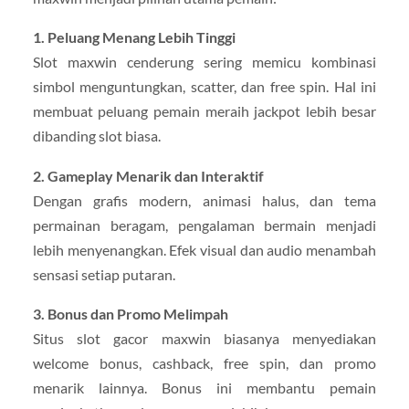
1. Peluang Menang Lebih Tinggi
Slot maxwin cenderung sering memicu kombinasi
simbol menguntungkan, scatter, dan free spin. Hal ini
membuat peluang pemain meraih jackpot lebih besar
dibanding slot biasa.
2. Gameplay Menarik dan Interaktif
Dengan grafis modern, animasi halus, dan tema
permainan beragam, pengalaman bermain menjadi
lebih menyenangkan. Efek visual dan audio menambah
sensasi setiap putaran.
3. Bonus dan Promo Melimpah
Situs slot gacor maxwin biasanya menyediakan
welcome bonus, cashback, free spin, dan promo
menarik lainnya. Bonus ini membantu pemain