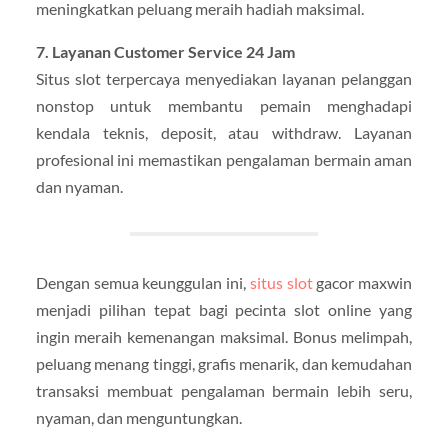
meningkatkan peluang meraih hadiah maksimal.
7. Layanan Customer Service 24 Jam
Situs slot terpercaya menyediakan layanan pelanggan
nonstop untuk membantu pemain menghadapi
kendala teknis, deposit, atau withdraw. Layanan
profesional ini memastikan pengalaman bermain aman
dan nyaman.
Dengan semua keunggulan ini,
situs slot
gacor maxwin
menjadi pilihan tepat bagi pecinta slot online yang
ingin meraih kemenangan maksimal. Bonus melimpah,
peluang menang tinggi, grafis menarik, dan kemudahan
transaksi membuat pengalaman bermain lebih seru,
nyaman, dan menguntungkan.