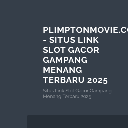
PLIMPTONMOVIE.
- SITUS LINK
SLOT GACOR
GAMPANG
MENANG
TERBARU 2025
Situs Link Slot Gacor Gampang
Menang Terbaru 2025