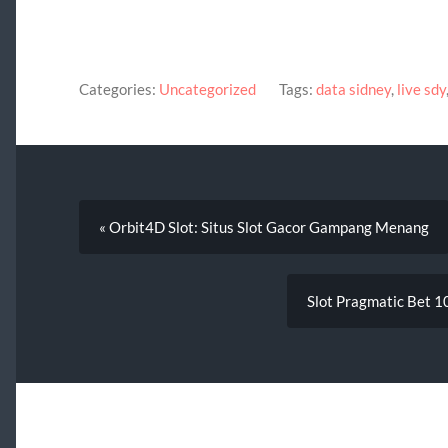
Categories:
Uncategorized
Tags:
data sidney
,
live sdy
« Orbit4D Slot: Situs Slot Gacor Gampang Menang
Slot Pragmatic Bet 1