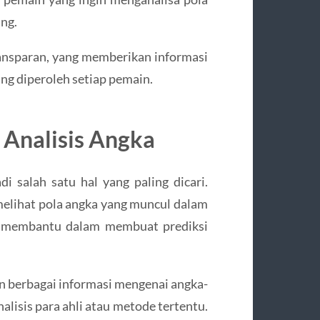
ng.
transparan, yang memberikan informasi
ng diperoleh setiap pemain.
 Analisis Angka
i salah satu hal yang paling dicari.
elihat pola angka yang muncul dalam
at membantu dalam membuat prediksi
kan berbagai informasi mengenai angka-
alisis para ahli atau metode tertentu.