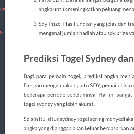
angka untuk meningkatkan peluang mena
ions/100-
Sdy Prize: Hasil undian yang jelas dan 
z-
mengenai jumlah hadiah atau sdy prize ya
Prediksi Togel Sydney dan
Bagi para pemain togel, prediksi angka menjad
Dengan menggunakan paito SDY, pemain bisa m
beberapa periode sebelumnya. Hal ini sang
togel sydney yang lebih akurat.
Selain itu, situs sydney togel sering menyedia
angka yang dianggap akan keluar berdasarkan an