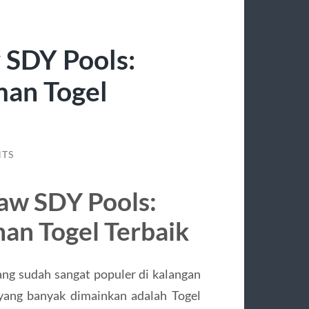
w SDY Pools:
man Togel
TS
raw SDY Pools:
an Togel Terbaik
ang sudah sangat populer di kalangan
 yang banyak dimainkan adalah Togel