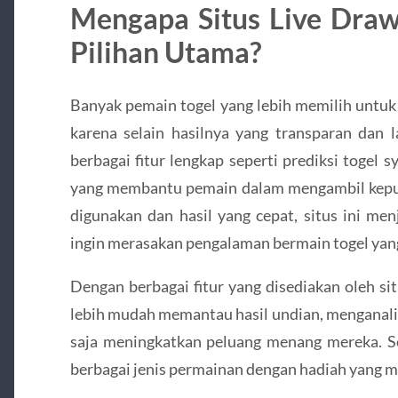
Mengapa Situs Live Dra
Pilihan Utama?
Banyak pemain togel yang lebih memilih untuk 
karena selain hasilnya yang transparan dan l
berbagai fitur lengkap seperti prediksi togel s
yang membantu pemain dalam mengambil kepu
digunakan dan hasil yang cepat, situs ini me
ingin merasakan pengalaman bermain togel yan
Dengan berbagai fitur yang disediakan oleh si
lebih mudah memantau hasil undian, menganalis
saja meningkatkan peluang menang mereka. Se
berbagai jenis permainan dengan hadiah yang m