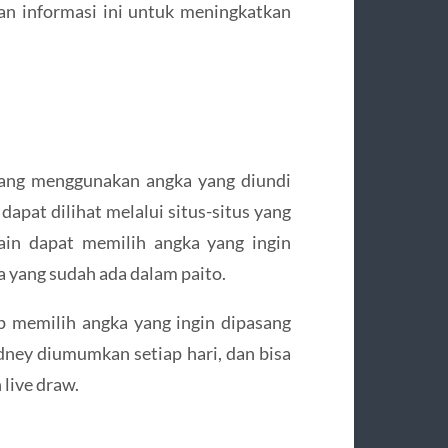
n informasi ini untuk meningkatkan
yang menggunakan angka yang diundi
dapat dilihat melalui situs-situs yang
ain dapat memilih angka yang ingin
a yang sudah ada dalam paito.
 memilih angka yang ingin dipasang
idney diumumkan setiap hari, dan bisa
 live draw.