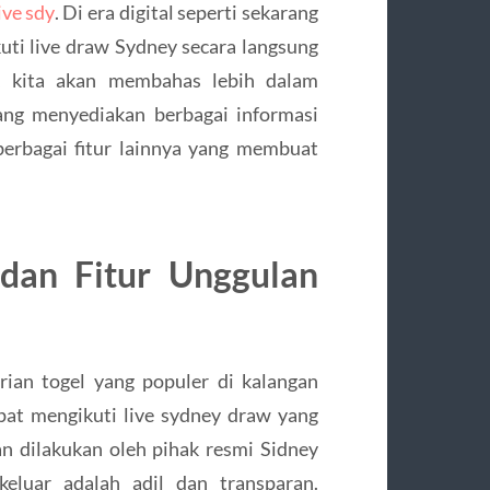
ive sdy
. Di era digital seperti sekarang
uti live draw Sydney secara langsung
ni, kita akan membahas lebih dalam
ang menyediakan berbagai informasi
 berbagai fitur lainnya yang membuat
dan Fitur Unggulan
ian togel yang populer di kalangan
pat mengikuti live sydney draw yang
an dilakukan oleh pihak resmi Sidney
keluar adalah adil dan transparan.