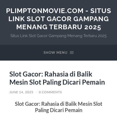
PLIMPTONMOVIE.COM - SITUS
LINK SLOT GACOR GAMPANG
MENANG TERBARU 2025
Situs Link Slot Gacor Gampang Menang Terbaru 2025
SHOW MENU
Slot Gacor: Rahasia di Balik
Mesin Slot Paling Dicari Pemain
JUNE 14, 2025
/
0 COMMENTS
Slot Gacor: Rahasia di Balik Mesin Slot
Paling Dicari Pemain