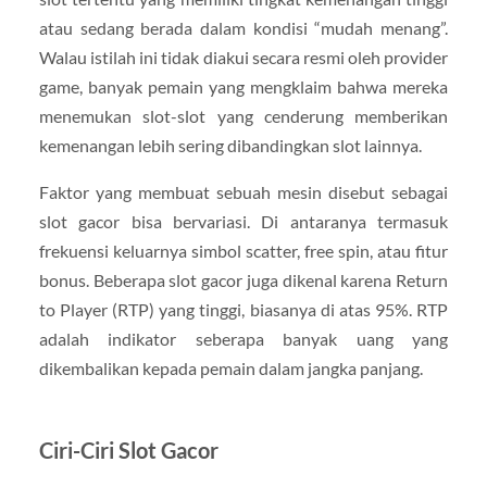
atau sedang berada dalam kondisi “mudah menang”.
Walau istilah ini tidak diakui secara resmi oleh provider
game, banyak pemain yang mengklaim bahwa mereka
menemukan slot-slot yang cenderung memberikan
kemenangan lebih sering dibandingkan slot lainnya.
Faktor yang membuat sebuah mesin disebut sebagai
slot gacor bisa bervariasi. Di antaranya termasuk
frekuensi keluarnya simbol scatter, free spin, atau fitur
bonus. Beberapa slot gacor juga dikenal karena Return
to Player (RTP) yang tinggi, biasanya di atas 95%. RTP
adalah indikator seberapa banyak uang yang
dikembalikan kepada pemain dalam jangka panjang.
Ciri-Ciri Slot Gacor