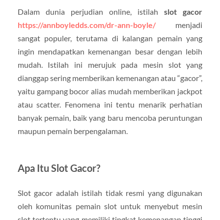
Dalam dunia perjudian online, istilah
slot gacor
https://annboyledds.com/dr-ann-boyle/
menjadi
sangat populer, terutama di kalangan pemain yang
ingin mendapatkan kemenangan besar dengan lebih
mudah. Istilah ini merujuk pada mesin slot yang
dianggap sering memberikan kemenangan atau “gacor”,
yaitu gampang bocor alias mudah memberikan jackpot
atau scatter. Fenomena ini tentu menarik perhatian
banyak pemain, baik yang baru mencoba peruntungan
maupun pemain berpengalaman.
Apa Itu Slot Gacor?
Slot gacor adalah istilah tidak resmi yang digunakan
oleh komunitas pemain slot untuk menyebut mesin
slot tertentu yang memiliki tingkat kemenangan tinggi