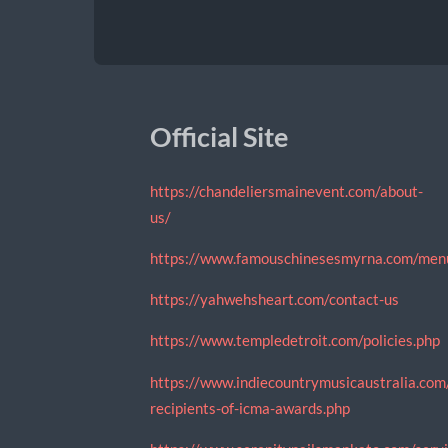
Official Site
https://chandeliersmainevent.com/about-
us/
https://www.famouschinesesmyrna.com/men
https://yahwehsheart.com/contact-us
https://www.templedetroit.com/policies.php
https://www.indiecountrymusicaustralia.co
recipients-of-icma-awards.php