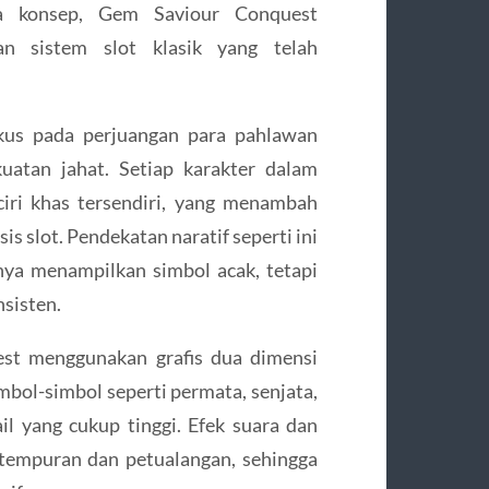
ra konsep, Gem Saviour Conquest
n sistem slot klasik yang telah
kus pada perjuangan para pahlawan
uatan jahat. Setiap karakter dalam
iri khas tersendiri, yang menambah
s slot. Pendekatan naratif seperti ini
anya menampilkan simbol acak, tetapi
sisten.
est menggunakan grafis dua dimensi
mbol-simbol seperti permata, senjata,
l yang cukup tinggi. Efek suara dan
rtempuran dan petualangan, sehingga