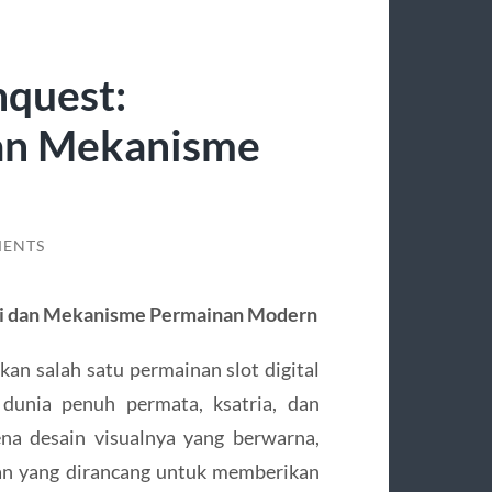
nquest:
dan Mekanisme
MENTS
asi dan Mekanisme Permainan Modern
an salah satu permainan slot digital
dunia penuh permata, ksatria, dan
ena desain visualnya yang berwarna,
an yang dirancang untuk memberikan