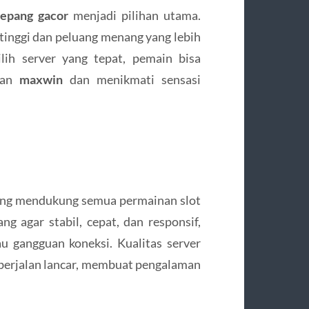
Jepang gacor
menjadi pilihan utama.
tinggi dan peluang menang yang lebih
lih server yang tepat, pemain bisa
kan
maxwin
dan menikmati sensasi
ang mendukung semua permainan slot
ng agar stabil, cepat, dan responsif,
u gangguan koneksi. Kualitas server
berjalan lancar, membuat pengalaman