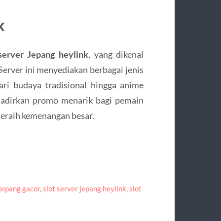
k
 server Jepang heylink
, yang dikenal
Server ini menyediakan berbagai jenis
ri budaya tradisional hingga anime
adirkan promo menarik bagi pemain
eraih kemenangan besar.
 jepang gacor
,
slot server jepang heylink
,
slot