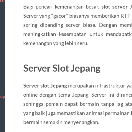
ces.html
Bagi pencari kemenangan besar,
slot server 
-
Server yang “gacor” biasanya memberikan RTP 
sering dibanding server biasa. Dengan memi
meningkatkan kesempatan untuk mendapat
kemenangan yang lebih seru.
Server Slot Jepang
Server slot Jepang
merupakan infrastruktur y
online dengan tema Jepang. Server ini diranca
iques/
sehingga pemain dapat bermain tanpa lag ata
yang baik juga memastikan animasi permainan 
bermain semakin menyenangkan.