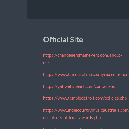
Official Site
https://chandeliersmainevent.com/about-
us/
https://www.famouschinesesmyrna.com/men
https://yahwehsheart.com/contact-us
https://www.templedetroit.com/policies.php
https://www.indiecountrymusicaustralia.co
recipients-of-icma-awards.php