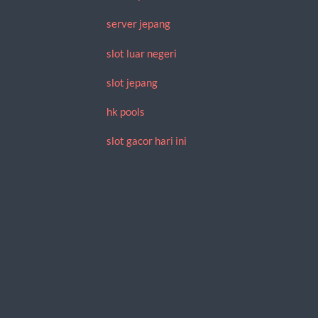
server jepang
slot luar negeri
slot jepang
hk pools
slot gacor hari ini