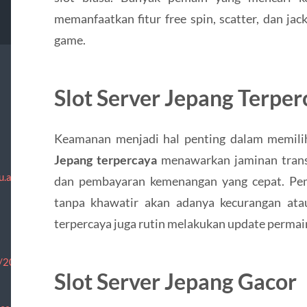
memanfaatkan fitur free spin, scatter, dan jac
game.
Slot Server Jepang Terper
Keamanan menjadi hal penting dalam memilih
Jepang terpercaya
menawarkan jaminan transa
u.aspx
dan pembayaran kemenangan yang cepat. Pe
tanpa khawatir akan adanya kecurangan ata
terpercaya juga rutin melakukan update permain
m/2023-
Slot Server Jepang Gacor