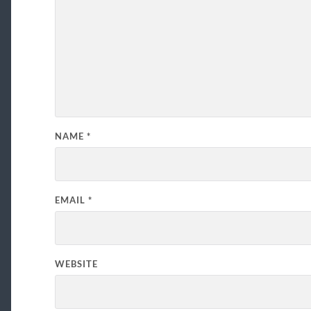
NAME
*
EMAIL
*
WEBSITE