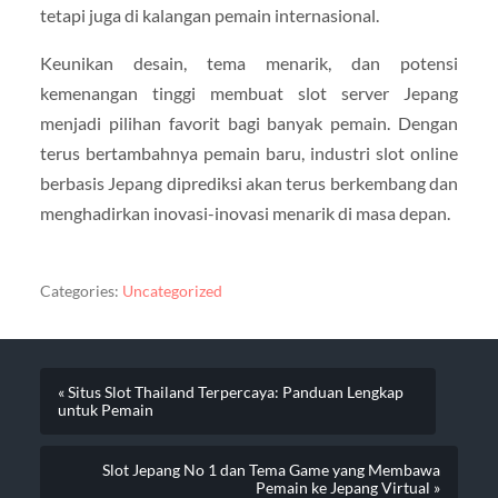
tetapi juga di kalangan pemain internasional.
Keunikan desain, tema menarik, dan potensi
kemenangan tinggi membuat slot server Jepang
menjadi pilihan favorit bagi banyak pemain. Dengan
terus bertambahnya pemain baru, industri slot online
berbasis Jepang diprediksi akan terus berkembang dan
menghadirkan inovasi-inovasi menarik di masa depan.
Categories:
Uncategorized
« Situs Slot Thailand Terpercaya: Panduan Lengkap
untuk Pemain
Slot Jepang No 1 dan Tema Game yang Membawa
Pemain ke Jepang Virtual »