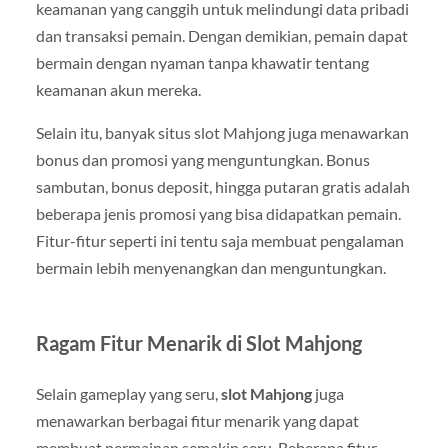
keamanan yang canggih untuk melindungi data pribadi
dan transaksi pemain. Dengan demikian, pemain dapat
bermain dengan nyaman tanpa khawatir tentang
keamanan akun mereka.
Selain itu, banyak situs slot Mahjong juga menawarkan
bonus dan promosi yang menguntungkan. Bonus
sambutan, bonus deposit, hingga putaran gratis adalah
beberapa jenis promosi yang bisa didapatkan pemain.
Fitur-fitur seperti ini tentu saja membuat pengalaman
bermain lebih menyenangkan dan menguntungkan.
Ragam Fitur Menarik di Slot Mahjong
Selain gameplay yang seru,
slot Mahjong
juga
menawarkan berbagai fitur menarik yang dapat
membuat permainan semakin seru. Beberapa fitur