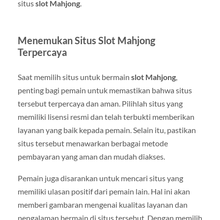
situs
slot Mahjong
.
Menemukan Situs Slot Mahjong
Terpercaya
Saat memilih situs untuk bermain
slot Mahjong
,
penting bagi pemain untuk memastikan bahwa situs
tersebut terpercaya dan aman. Pilihlah situs yang
memiliki lisensi resmi dan telah terbukti memberikan
layanan yang baik kepada pemain. Selain itu, pastikan
situs tersebut menawarkan berbagai metode
pembayaran yang aman dan mudah diakses.
Pemain juga disarankan untuk mencari situs yang
memiliki ulasan positif dari pemain lain. Hal ini akan
memberi gambaran mengenai kualitas layanan dan
pengalaman bermain di situs tersebut. Dengan memilih