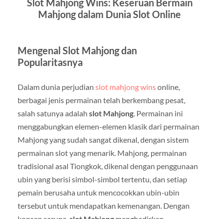
Slot Mahjong Wins: Keseruan Bermain
Mahjong dalam Dunia Slot Online
Mengenal Slot Mahjong dan
Popularitasnya
Dalam dunia perjudian
slot mahjong wins
online,
berbagai jenis permainan telah berkembang pesat,
salah satunya adalah
slot Mahjong
. Permainan ini
menggabungkan elemen-elemen klasik dari permainan
Mahjong yang sudah sangat dikenal, dengan sistem
permainan slot yang menarik. Mahjong, permainan
tradisional asal Tiongkok, dikenal dengan penggunaan
ubin yang berisi simbol-simbol tertentu, dan setiap
pemain berusaha untuk mencocokkan ubin-ubin
tersebut untuk mendapatkan kemenangan. Dengan
konsep serupa,
slot Mahjong
menghadirkan