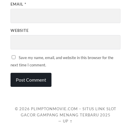
EMAIL
*
WEBSITE
Save my name, email, and website in this browser for the
next time I comment.
© 2026
PLIMPTONMOVIE.COM – SITUS LINK SLOT
GACOR GAMPANG MENANG TERBARU 2025
—
UP ↑