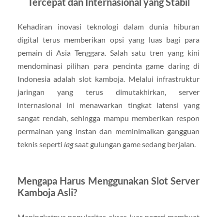
Tercepat dan Internasional yang Stabil
Kehadiran inovasi teknologi dalam dunia hiburan
digital terus memberikan opsi yang luas bagi para
pemain di Asia Tenggara. Salah satu tren yang kini
mendominasi pilihan para pencinta game daring di
Indonesia adalah slot kamboja. Melalui infrastruktur
jaringan yang terus dimutakhirkan, server
internasional ini menawarkan tingkat latensi yang
sangat rendah, sehingga mampu memberikan respon
permainan yang instan dan meminimalkan gangguan
teknis seperti
lag
saat gulungan game sedang berjalan.
Mengapa Harus Menggunakan Slot Server
Kamboja Asli?
Meningkatnya popularitas akses luar negeri membuat