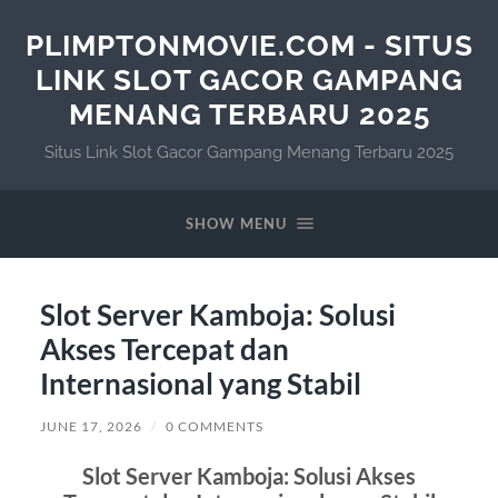
PLIMPTONMOVIE.COM - SITUS
LINK SLOT GACOR GAMPANG
MENANG TERBARU 2025
Situs Link Slot Gacor Gampang Menang Terbaru 2025
SHOW MENU
Slot Server Kamboja: Solusi
Akses Tercepat dan
Internasional yang Stabil
JUNE 17, 2026
/
0 COMMENTS
Slot Server Kamboja: Solusi Akses