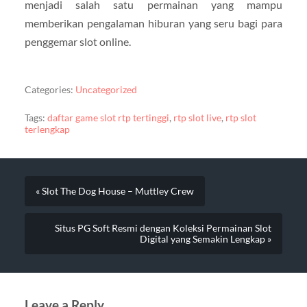
menjadi salah satu permainan yang mampu
memberikan pengalaman hiburan yang seru bagi para
penggemar slot online.
Categories:
Uncategorized
Tags:
daftar game slot rtp tertinggi
,
rtp slot live
,
rtp slot
terlengkap
« Slot The Dog House – Muttley Crew
Situs PG Soft Resmi dengan Koleksi Permainan Slot
Digital yang Semakin Lengkap »
Leave a Reply