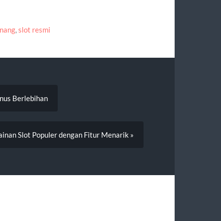
enang
,
slot resmi
nus Berlebihan
mainan Slot Populer dengan Fitur Menarik »