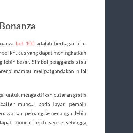
 Bonanza
Bonanza
bet 100
adalah berbagai fitur
imbol khusus yang dapat meningkatkan
 lebih besar. Simbol pengganda atau
 karena mampu melipatgandakan nilai
ngsi untuk mengaktifkan putaran gratis
Scatter muncul pada layar, pemain
nawarkan peluang kemenangan lebih
dapat muncul lebih sering sehingga