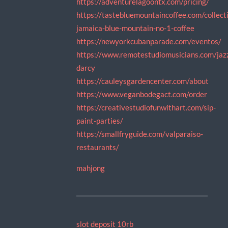
https://adventurelagoontx.com/pricing/
https://tastebluemountaincoffee.com/collect
jamaica-blue-mountain-no-1-coffee
https://newyorkcubanparade.com/eventos/
https://www.remotestudiomusicians.com/jaz
darcy
https://cauleysgardencenter.com/about
https://www.veganbodegact.com/order
https://creativestudiofunwithart.com/sip-
paint-parties/
https://smallfryguide.com/valparaiso-
restaurants/
mahjong
slot deposit 10rb