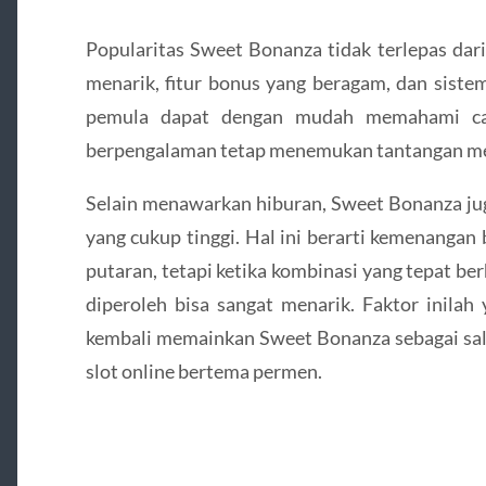
Popularitas Sweet Bonanza tidak terlepas dari
menarik, fitur bonus yang beragam, dan sist
pemula dapat dengan mudah memahami car
berpengalaman tetap menemukan tantangan melal
Selain menawarkan hiburan, Sweet Bonanza juga
yang cukup tinggi. Hal ini berarti kemenangan
putaran, tetapi ketika kombinasi yang tepat be
diperoleh bisa sangat menarik. Faktor inila
kembali memainkan Sweet Bonanza sebagai sala
slot online bertema permen.