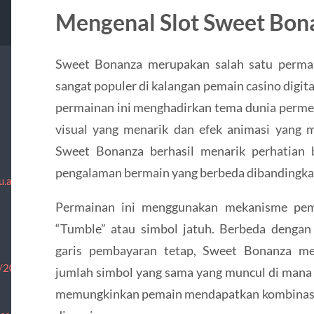
Mengenal Slot Sweet Bon
Sweet Bonanza merupakan salah satu perm
sangat populer di kalangan pemain casino digit
permainan ini menghadirkan tema dunia perme
visual yang menarik dan efek animasi yang me
Sweet Bonanza berhasil menarik perhatian
pengalaman bermain yang berbeda dibandingkan
u.aspx
Permainan ini menggunakan mekanisme pemb
“Tumble” atau simbol jatuh. Berbeda dengan 
garis pembayaran tetap, Sweet Bonanza m
m/2023-
jumlah simbol yang sama yang muncul di mana s
memungkinkan pemain mendapatkan kombinasi k