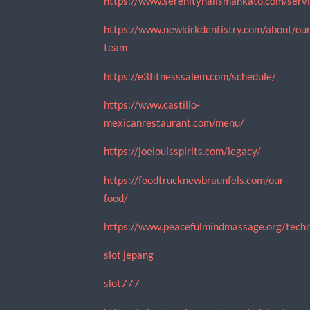
https://www.serenitynailsmankato.com/servi
https://www.newkirkdentistry.com/about/our
team
https://e3fitnesssalem.com/schedule/
https://www.castillo-
mexicanrestaurant.com/menu/
https://joelouisspirits.com/legacy/
https://foodtrucknewbraunfels.com/our-
food/
https://www.peacefulmindmassage.org/techn
slot jepang
slot777