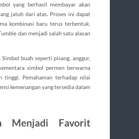
imbol yang berhasil membayar akan
ng jatuh dari atas. Proses ini dapat
ama kombinasi baru terus terbentuk.
Tumble dan menjadi salah satu alasan
 Simbol buah seperti pisang, anggur,
, sementara simbol permen berwarna
 tinggi. Pemahaman terhadap nilai
nsi kemenangan yang tersedia dalam
 Menjadi Favorit