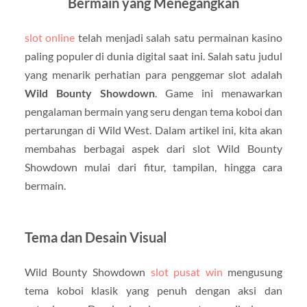
Bermain yang Menegangkan
slot online
telah menjadi salah satu permainan kasino
paling populer di dunia digital saat ini. Salah satu judul
yang menarik perhatian para penggemar slot adalah
Wild Bounty Showdown
. Game ini menawarkan
pengalaman bermain yang seru dengan tema koboi dan
pertarungan di Wild West. Dalam artikel ini, kita akan
membahas berbagai aspek dari slot Wild Bounty
Showdown mulai dari fitur, tampilan, hingga cara
bermain.
Tema dan Desain Visual
Wild Bounty Showdown
slot pusat win
mengusung
tema koboi klasik yang penuh dengan aksi dan