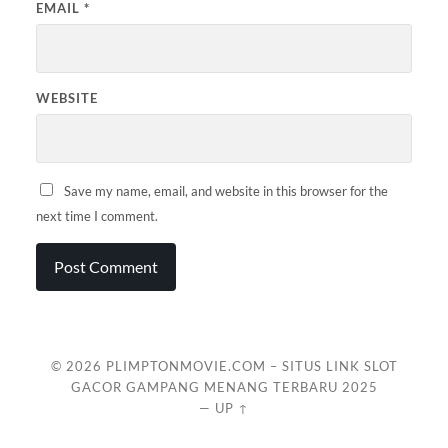
EMAIL
*
WEBSITE
Save my name, email, and website in this browser for the
next time I comment.
© 2026
PLIMPTONMOVIE.COM – SITUS LINK SLOT
GACOR GAMPANG MENANG TERBARU 2025
—
UP ↑