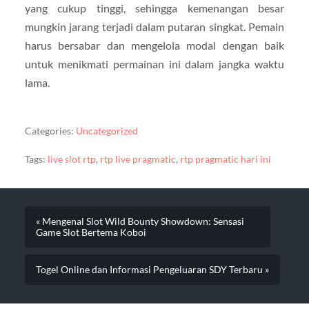
yang cukup tinggi, sehingga kemenangan besar
mungkin jarang terjadi dalam putaran singkat. Pemain
harus bersabar dan mengelola modal dengan baik
untuk menikmati permainan ini dalam jangka waktu
lama.
Categories:
Uncategorized
Tags:
live slot rtp
,
rtp live pragmatic
,
rtp pragmatic hari ini
« Mengenal Slot Wild Bounty Showdown: Sensasi
Game Slot Bertema Koboi
Togel Online dan Informasi Pengeluaran SDY Terbaru »