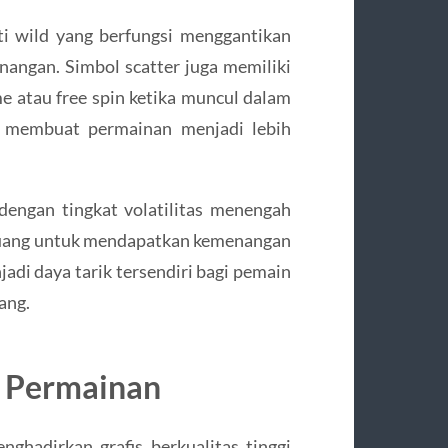
rti wild yang berfungsi menggantikan
angan. Simbol scatter juga memiliki
 atau free spin ketika muncul dalam
ni membuat permainan menjadi lebih
dengan tingkat volatilitas menengah
peluang untuk mendapatkan kemenangan
jadi daya tarik tersendiri bagi pemain
ang.
a Permainan
ghadirkan grafis berkualitas tinggi