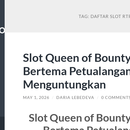
TAG:
DAFTAR SLOT RT
COM
Slot Queen of Bounty
Bertema Petualangan
Menguntungkan
MAY 1, 2026
/
DARIA LEBEDEVA
/
0 COMMENT
Slot Queen of Bounty
Bertema Petualan