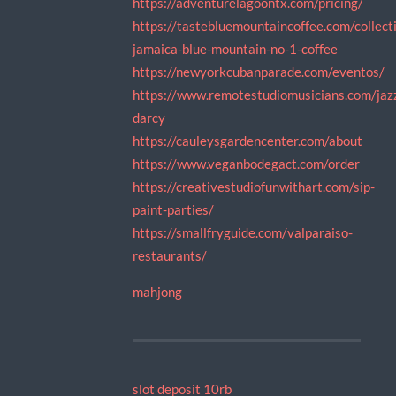
https://adventurelagoontx.com/pricing/
https://tastebluemountaincoffee.com/collect
jamaica-blue-mountain-no-1-coffee
https://newyorkcubanparade.com/eventos/
https://www.remotestudiomusicians.com/jaz
darcy
https://cauleysgardencenter.com/about
https://www.veganbodegact.com/order
https://creativestudiofunwithart.com/sip-
paint-parties/
https://smallfryguide.com/valparaiso-
restaurants/
mahjong
slot deposit 10rb