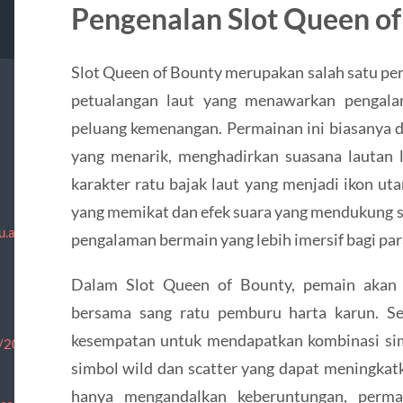
Pengenalan Slot Queen o
Slot Queen of Bounty merupakan salah satu p
petualangan laut yang menawarkan pengal
peluang kemenangan. Permainan ini biasanya 
yang menarik, menghadirkan suasana lautan l
karakter ratu bajak laut yang menjadi ikon u
yang memikat dan efek suara yang mendukung 
u.aspx
pengalaman bermain yang lebih imersif bagi par
Dalam Slot Queen of Bounty, pemain akan d
bersama sang ratu pemburu harta karun. S
kesempatan untuk mendapatkan kombinasi si
m/2023-
simbol wild dan scatter yang dapat meningkat
hanya mengandalkan keberuntungan, perma