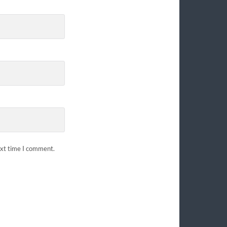
ext time I comment.