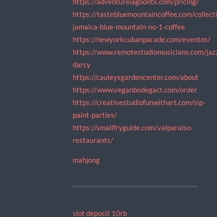
https://adventurelagoontx.com/pricing/
https://tastebluemountaincoffee.com/collect
jamaica-blue-mountain-no-1-coffee
https://newyorkcubanparade.com/eventos/
https://www.remotestudiomusicians.com/jaz
darcy
https://cauleysgardencenter.com/about
https://www.veganbodegact.com/order
https://creativestudiofunwithart.com/sip-
paint-parties/
https://smallfryguide.com/valparaiso-
restaurants/
mahjong
slot deposit 10rb