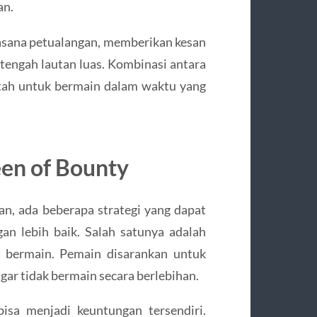
an.
asana petualangan, memberikan kesan
 tengah lautan luas. Kombinasi antara
etah untuk bermain dalam waktu yang
een of Bounty
n, ada beberapa strategi yang dapat
n lebih baik. Salah satunya adalah
 bermain. Pemain disarankan untuk
ar tidak bermain secara berlebihan.
isa menjadi keuntungan tersendiri.