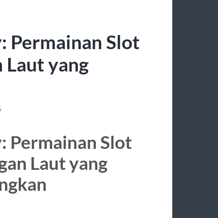
: Permainan Slot
 Laut yang
S
: Permainan Slot
gan Laut yang
ngkan