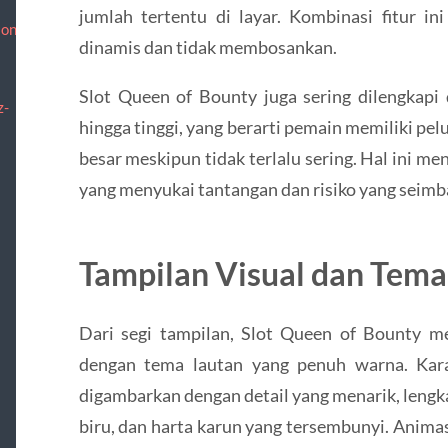
jumlah tertentu di layar. Kombinasi fitur i
ions/100-
dinamis dan tidak membosankan.
Slot Queen of Bounty juga sering dilengkapi 
z-
hingga tinggi, yang berarti pemain memiliki 
besar meskipun tidak terlalu sering. Hal ini men
yang menyukai tantangan dan risiko yang seimb
Tampilan Visual dan Tem
Dari segi tampilan, Slot Queen of Bounty men
dengan tema lautan yang penuh warna. Kara
digambarkan dengan detail yang menarik, lengka
biru, dan harta karun yang tersembunyi. Anima